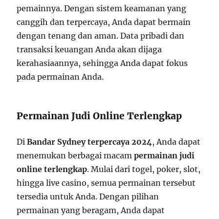
pemainnya. Dengan sistem keamanan yang
canggih dan terpercaya, Anda dapat bermain
dengan tenang dan aman. Data pribadi dan
transaksi keuangan Anda akan dijaga
kerahasiaannya, sehingga Anda dapat fokus
pada permainan Anda.
Permainan Judi Online Terlengkap
Di
Bandar Sydney terpercaya 2024
, Anda dapat
menemukan berbagai macam
permainan judi
online terlengkap
. Mulai dari togel, poker, slot,
hingga live casino, semua permainan tersebut
tersedia untuk Anda. Dengan pilihan
permainan yang beragam, Anda dapat