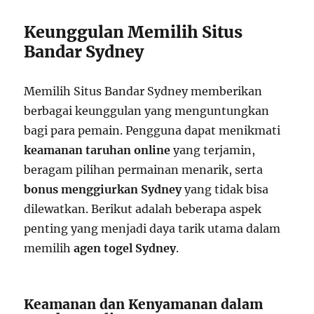
Keunggulan Memilih Situs
Bandar Sydney
Memilih Situs Bandar Sydney memberikan
berbagai keunggulan yang menguntungkan
bagi para pemain. Pengguna dapat menikmati
keamanan taruhan online
yang terjamin,
beragam pilihan permainan menarik, serta
bonus menggiurkan Sydney
yang tidak bisa
dilewatkan. Berikut adalah beberapa aspek
penting yang menjadi daya tarik utama dalam
memilih
agen togel Sydney
.
Keamanan dan Kenyamanan dalam