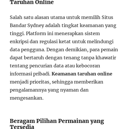
Taruhan Online
Salah satu alasan utama untuk memilih Situs
Bandar Sydney adalah tingkat keamanan yang
tinggi. Platform ini menerapkan sistem
enkripsi dan regulasi ketat untuk melindungi
data pengguna. Dengan demikian, para pemain
dapat bertaruh dengan tenang tanpa khawatir
tentang pencurian data atau kebocoran
informasi pribadi.
Keamanan taruhan online
menjadi prioritas, sehingga memberikan
pengalamannya yang nyaman dan
mengesankan.
Beragam Pilihan Permainan yang
Tersedia