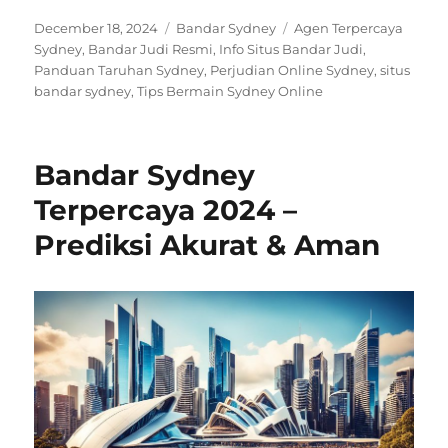
Posted
Categories
Tags
December 18, 2024
Bandar Sydney
Agen Terpercaya
on
Sydney
,
Bandar Judi Resmi
,
Info Situs Bandar Judi
,
Panduan Taruhan Sydney
,
Perjudian Online Sydney
,
situs
bandar sydney
,
Tips Bermain Sydney Online
Bandar Sydney
Terpercaya 2024 –
Prediksi Akurat & Aman