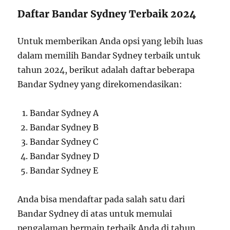
Daftar Bandar Sydney Terbaik 2024
Untuk memberikan Anda opsi yang lebih luas
dalam memilih Bandar Sydney terbaik untuk
tahun 2024, berikut adalah daftar beberapa
Bandar Sydney yang direkomendasikan:
Bandar Sydney A
Bandar Sydney B
Bandar Sydney C
Bandar Sydney D
Bandar Sydney E
Anda bisa mendaftar pada salah satu dari
Bandar Sydney di atas untuk memulai
pengalaman bermain terbaik Anda di tahun