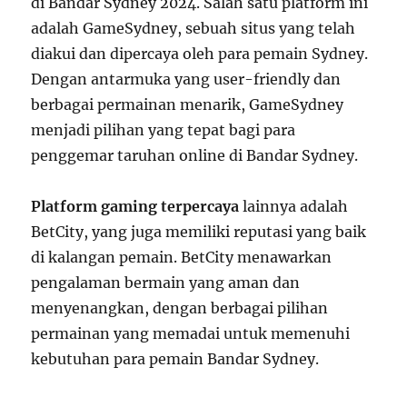
di Bandar Sydney 2024. Salah satu platform ini
adalah GameSydney, sebuah situs yang telah
diakui dan dipercaya oleh para pemain Sydney.
Dengan antarmuka yang user-friendly dan
berbagai permainan menarik, GameSydney
menjadi pilihan yang tepat bagi para
penggemar taruhan online di Bandar Sydney.
Platform gaming terpercaya
lainnya adalah
BetCity, yang juga memiliki reputasi yang baik
di kalangan pemain. BetCity menawarkan
pengalaman bermain yang aman dan
menyenangkan, dengan berbagai pilihan
permainan yang memadai untuk memenuhi
kebutuhan para pemain Bandar Sydney.