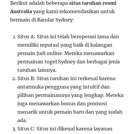
Berikut adalah beberapa
situs taruhan resmi
Australia
yang kami rekomendasikan untuk
bermain di Bandar Sydney:
Situs A: Situs ini telah beroperasi lama dan
memiliki reputasi yang baik di kalangan
pemain judi online. Mereka menawarkan
permainan togel Sydney dan berbagai jenis
taruhan lainnya.
Situs B: Situs taruhan ini terkenal karena
antarmuka pengguna yang intuitif dan
pilihan permainannya yang lengkap. Mereka
juga menawarkan bonus dan promosi
menarik untuk pemain baru dan yang sudah
ada.
Situs C: Situs ini dikenal karena layanan