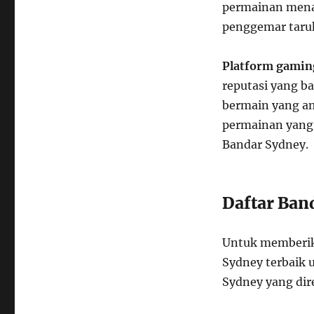
permainan menar
penggemar taruh
Platform gamin
reputasi yang b
bermain yang a
permainan yang
Bandar Sydney.
Daftar Ban
Untuk memberika
Sydney terbaik 
Sydney yang di