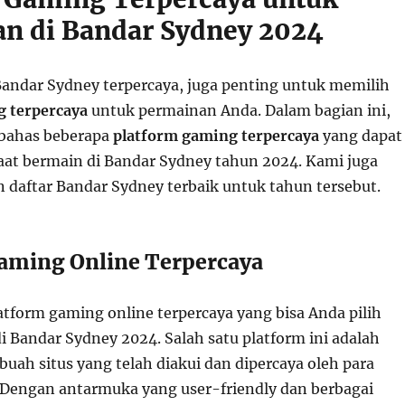
n di Bandar Sydney 2024
Bandar Sydney terpercaya, juga penting untuk memilih
g terpercaya
untuk permainan Anda. Dalam bagian ini,
bahas beberapa
platform gaming terpercaya
yang dapat
at bermain di Bandar Sydney tahun 2024. Kami juga
 daftar Bandar Sydney terbaik untuk tahun tersebut.
aming Online Terpercaya
atform gaming online terpercaya yang bisa Anda pilih
i Bandar Sydney 2024. Salah satu platform ini adalah
uah situs yang telah diakui dan dipercaya oleh para
Dengan antarmuka yang user-friendly dan berbagai