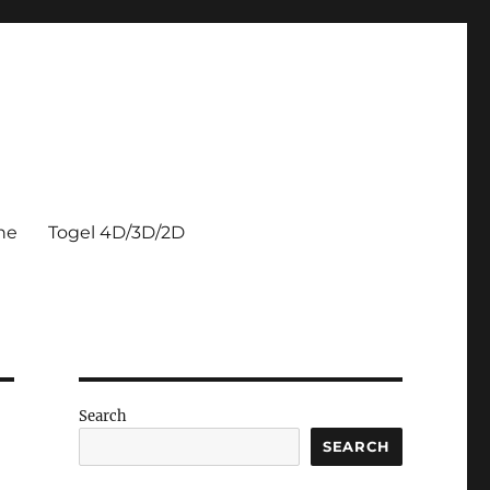
ne
Togel 4D/3D/2D
Search
SEARCH