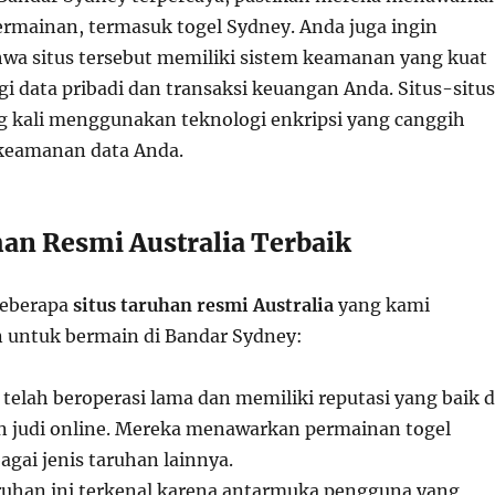
permainan, termasuk togel Sydney. Anda juga ingin
a situs tersebut memiliki sistem keamanan yang kuat
i data pribadi dan transaksi keuangan Anda. Situs-situs
ng kali menggunakan teknologi enkripsi yang canggih
keamanan data Anda.
han Resmi Australia Terbaik
beberapa
situs taruhan resmi Australia
yang kami
 untuk bermain di Bandar Sydney:
ni telah beroperasi lama dan memiliki reputasi yang baik d
 judi online. Mereka menawarkan permainan togel
gai jenis taruhan lainnya.
taruhan ini terkenal karena antarmuka pengguna yang