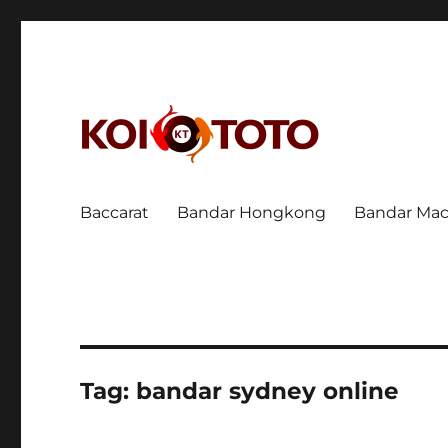
Daftar Bandar Toto Macau Terpercaya
Freerestaurantcoupons
Baccarat
Bandar Hongkong
Bandar Ma
Tag:
bandar sydney online