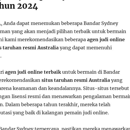
hun 2024
4, Anda dapat menemukan beberapa Bandar Sydney
aman yang akan menjadi pilihan terbaik untuk bermain
 sini kami merekomendasikan beberapa
agen judi online
s taruhan resmi Australia
yang dapat memenuhi
.
ri
agen judi online terbaik
untuk bermain di Bandar
merekomendasikan
situs taruhan resmi Australia
yang
karena keamanan dan keandalannya. Situs-situs tersebut
engan lisensi resmi dan menawarkan pengalaman bermai
 Dalam beberapa tahun terakhir, mereka telah
asi yang baik di kalangan pemain judi online.
Bandar Sydney terpercaya, pastikan mereka menawarka