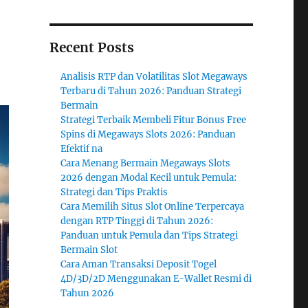
Recent Posts
Analisis RTP dan Volatilitas Slot Megaways
Terbaru di Tahun 2026: Panduan Strategi
Bermain
Strategi Terbaik Membeli Fitur Bonus Free
Spins di Megaways Slots 2026: Panduan
Efektif na
Cara Menang Bermain Megaways Slots
2026 dengan Modal Kecil untuk Pemula:
Strategi dan Tips Praktis
Cara Memilih Situs Slot Online Terpercaya
dengan RTP Tinggi di Tahun 2026:
Panduan untuk Pemula dan Tips Strategi
Bermain Slot
Cara Aman Transaksi Deposit Togel
4D/3D/2D Menggunakan E-Wallet Resmi di
Tahun 2026