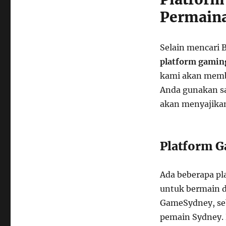
Permaina
Selain mencari 
platform gamin
kami akan mem
Anda gunakan sa
akan menyajikan
Platform G
Ada beberapa pl
untuk bermain d
GameSydney, seb
pemain Sydney. 