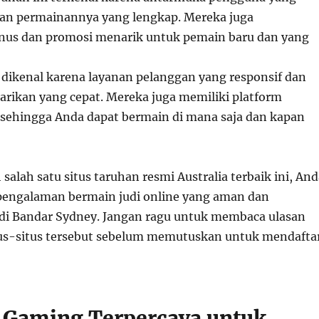
lihan permainannya yang lengkap. Mereka juga
us dan promosi menarik untuk pemain baru dan yang
ni dikenal karena layanan pelanggan yang responsif dan
rikan yang cepat. Mereka juga memiliki platform
 sehingga Anda dapat bermain di mana saja dan kapan
alah satu situs taruhan resmi Australia terbaik ini, And
pengalaman bermain judi online yang aman dan
i Bandar Sydney. Jangan ragu untuk membaca ulasan
tus-situs tersebut sebelum memutuskan untuk mendafta
 Gaming Terpercaya untuk