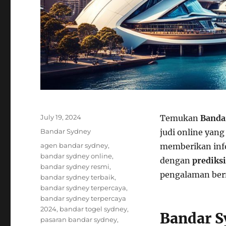
Posted
July 19, 2024
Temukan
Banda
on
Categories
Bandar Sydney
judi online yan
Tags
agen bandar sydney
,
memberikan info
bandar sydney online
,
dengan
prediksi
bandar sydney resmi
,
pengalaman be
bandar sydney terbaik
,
bandar sydney terpercaya
,
bandar sydney terpercaya
2024
,
bandar togel sydney
,
Bandar S
pasaran bandar sydney
,