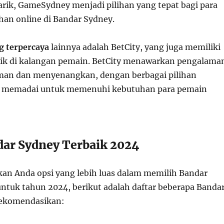
ik, GameSydney menjadi pilihan yang tepat bagi para
an online di Bandar Sydney.
g terpercaya
lainnya adalah BetCity, yang juga memiliki
aik di kalangan pemain. BetCity menawarkan pengalama
man dan menyenangkan, dengan berbagai pilihan
 memadai untuk memenuhi kebutuhan para pemain
dar Sydney Terbaik 2024
n Anda opsi yang lebih luas dalam memilih Bandar
untuk tahun 2024, berikut adalah daftar beberapa Banda
rekomendasikan: