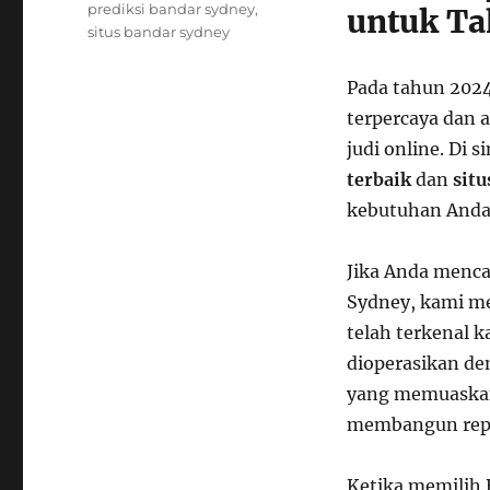
prediksi bandar sydney
,
untuk Ta
situs bandar sydney
Pada tahun 202
terpercaya dan 
judi online. Di
terbaik
dan
situ
kebutuhan Anda
Jika Anda menca
Sydney, kami 
telah terkenal 
dioperasikan d
yang memuaskan.
membangun reput
Ketika memilih 