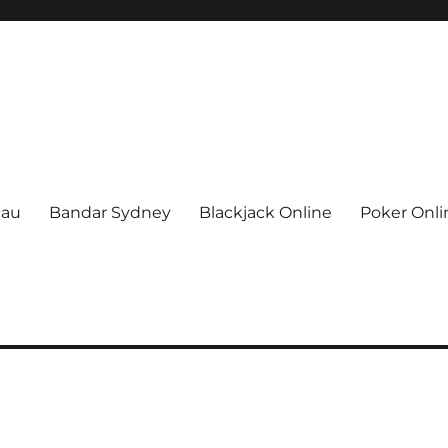
now
cau
Bandar Sydney
Blackjack Online
Poker Onli