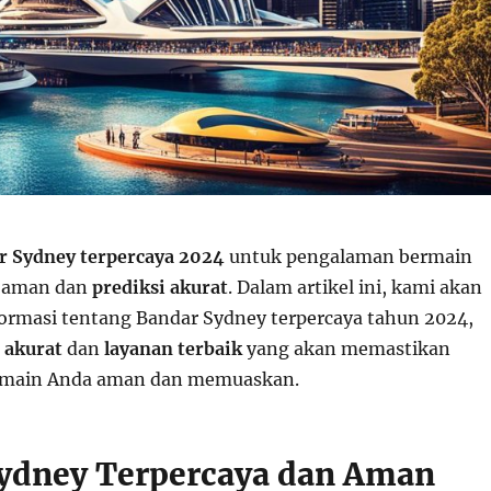
r Sydney terpercaya 2024
untuk pengalaman bermain
g aman dan
prediksi akurat
. Dalam artikel ini, kami akan
rmasi tentang Bandar Sydney terpercaya tahun 2024,
 akurat
dan
layanan terbaik
yang akan memastikan
rmain Anda aman dan memuaskan.
ydney Terpercaya dan Aman