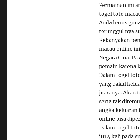
Permainan ini a
togel toto maca
Anda harus gun
terunggul nya su
Kebanyakan pema
macau online ini
Negara Cina. Pas
pemain karena l
Dalam togel tot
yang bakal kelua
juaranya. Akan t
serta tak ditemu
angka keluaran 
online bisa dipe
Dalam togel tot
itu 4 kali pada 