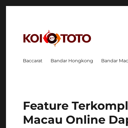
Daftar Bandar Toto Macau Terpercaya
Freerestaurantcoupons
Baccarat
Bandar Hongkong
Bandar Ma
Feature Terkompl
Macau Online Dap