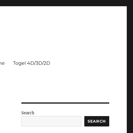
ne
Togel 4D/3D/2D
Search
SEARCH