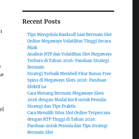
Recent Posts
n
Tips Mengelola Bankroll Saat Bermain Slot
Online Megaways Volatilitas Tinggi Secara
Bijak
Analisis RTP dan Volatilitas Slot Megaways
Terbaru di Tahun 2026: Panduan Strategi
n
Bermain
Strategi Terbaik Membeli Fitur Bonus Free
ne
Spins di Megaways Slots 2026: Panduan
Efektif na
Cara Menang Bermain Megaways Slots
2026 dengan Modal Kecil untuk Pemula:
Strategi dan Tips Praktis
el
Cara Memilih Situs Slot Online Terpercaya
dengan RTP Tinggi di Tahun 2026:
Panduan untuk Pemula dan Tips Strategi
Bermain Slot