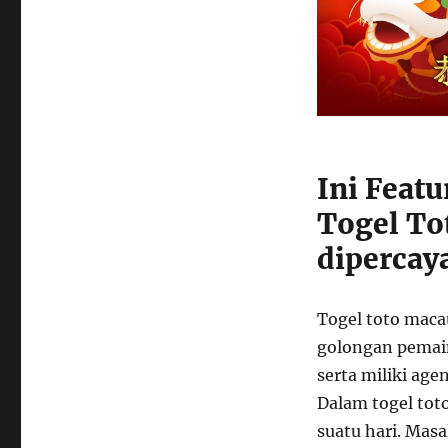
Ini Feat
Togel To
dipercay
Togel toto maca
golongan pemai
serta miliki age
Dalam togel toto
suatu hari. Mas