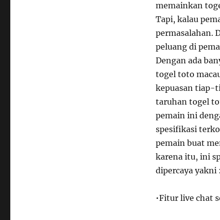
memainkan togel
Tapi, kalau pema
permasalahan. 
peluang di pema
Dengan ada bany
togel toto maca
kepuasan tiap-t
taruhan togel to
pemain ini deng
spesifikasi ter
pemain buat mem
karena itu, ini 
dipercaya yakni 
•Fitur live chat 