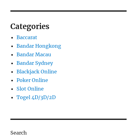
Categories
Baccarat
Bandar Hongkong
Bandar Macau
Bandar Sydney
Blackjack Online
Poker Online
Slot Online
Togel 4D/3D/2D
Search