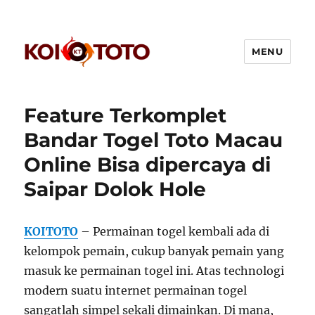
MENU
Freerestaurantcouponsnow
Feature Terkomplet
Bandar Togel Toto Macau
Online Bisa dipercaya di
Saipar Dolok Hole
KOITOTO
– Permainan togel kembali ada di
kelompok pemain, cukup banyak pemain yang
masuk ke permainan togel ini. Atas technologi
modern suatu internet permainan togel
sangatlah simpel sekali dimainkan. Di mana,