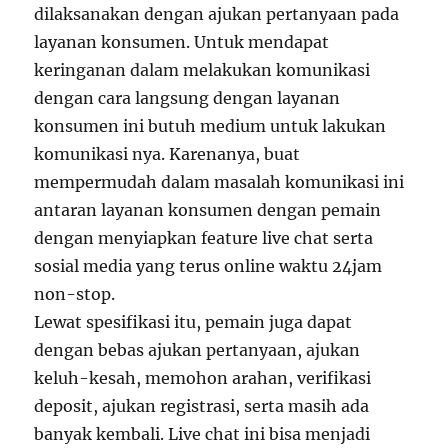
dilaksanakan dengan ajukan pertanyaan pada
layanan konsumen. Untuk mendapat
keringanan dalam melakukan komunikasi
dengan cara langsung dengan layanan
konsumen ini butuh medium untuk lakukan
komunikasi nya. Karenanya, buat
mempermudah dalam masalah komunikasi ini
antaran layanan konsumen dengan pemain
dengan menyiapkan feature live chat serta
sosial media yang terus online waktu 24jam
non-stop.
Lewat spesifikasi itu, pemain juga dapat
dengan bebas ajukan pertanyaan, ajukan
keluh-kesah, memohon arahan, verifikasi
deposit, ajukan registrasi, serta masih ada
banyak kembali. Live chat ini bisa menjadi