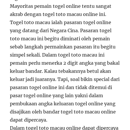
Mayoritas pemain togel online tentu sangat
akrab dengan togel toto macau online ini.
Togel toto macau ialah pasaran togel online
yang datang dari Negara Cina. Pasaran togel
toto macau ini begitu diminati oleh pemain
sebab langkah permainkan pasaran itu begitu
simpel sekali. Dalam togel toto macau ini
pemain perlu menerka 2 digit angka yang bakal
keluar bandar. Kalau tebakannya betul akan
keluar jadi juaranya. Tapi, soal bikin special dari
pasaran togel online ini dan tidak ditemui di
pasar togel online yang lain yakni dalam
pembukaan angka keluaran togel online yang
disajikan oleh bandar togel toto macau online
dapat dipercaya.
Dalam togel toto macau online dapat dipercaya