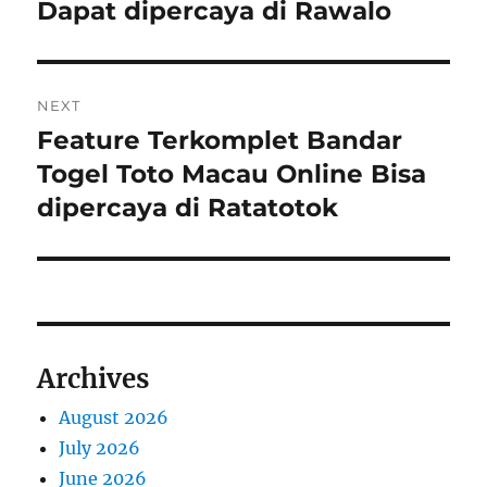
Dapat dipercaya di Rawalo
NEXT
Feature Terkomplet Bandar
Next
post:
Togel Toto Macau Online Bisa
dipercaya di Ratatotok
Archives
August 2026
July 2026
June 2026