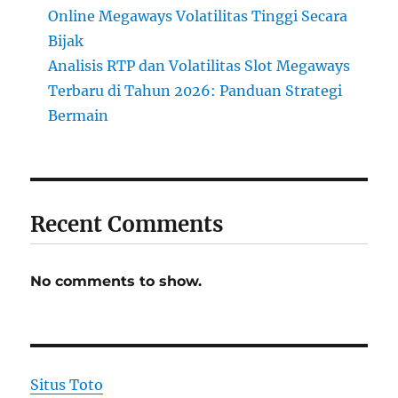
Online Megaways Volatilitas Tinggi Secara
Bijak
Analisis RTP dan Volatilitas Slot Megaways
Terbaru di Tahun 2026: Panduan Strategi
Bermain
Recent Comments
No comments to show.
Situs Toto