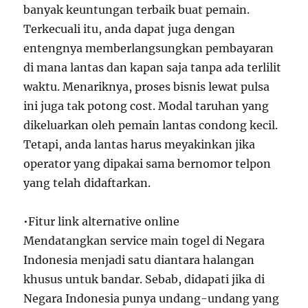
banyak keuntungan terbaik buat pemain.
Terkecuali itu, anda dapat juga dengan
entengnya memberlangsungkan pembayaran
di mana lantas dan kapan saja tanpa ada terlilit
waktu. Menariknya, proses bisnis lewat pulsa
ini juga tak potong cost. Modal taruhan yang
dikeluarkan oleh pemain lantas condong kecil.
Tetapi, anda lantas harus meyakinkan jika
operator yang dipakai sama bernomor telpon
yang telah didaftarkan.
•Fitur link alternative online
Mendatangkan service main togel di Negara
Indonesia menjadi satu diantara halangan
khusus untuk bandar. Sebab, didapati jika di
Negara Indonesia punya undang-undang yang