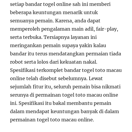
setiap bandar togel online sah ini memberi
beberapa keuntungan menarik untuk
semuanya pemain. Karena, anda dapat
memperoleh pengalaman main adil, fair-play,
serta terbuka. Tersiapnya layanan ini
meringankan pemain supaya yakin kalau
bandar itu terus mendatangkan permaian tiada
robot serta lolos dari kekuatan nakal.
Spesifikasi terkomplet bandar togel toto macau
online telah disebut sebelumnya. Lewat
sejumlah fitur itu, seluruh pemain bisa nikmati
serunya di permainan togel toto macau online
ini. Spesifikasi itu bakal membantu pemain
dalam mendapat keuntungan banyak di dalam
permainan togel toto macau online.