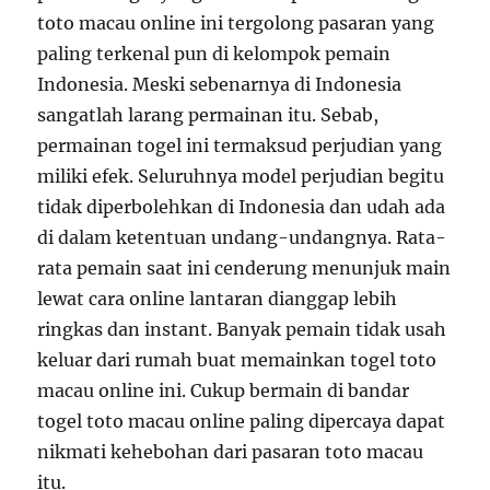
toto macau online ini tergolong pasaran yang
paling terkenal pun di kelompok pemain
Indonesia. Meski sebenarnya di Indonesia
sangatlah larang permainan itu. Sebab,
permainan togel ini termaksud perjudian yang
miliki efek. Seluruhnya model perjudian begitu
tidak diperbolehkan di Indonesia dan udah ada
di dalam ketentuan undang-undangnya. Rata-
rata pemain saat ini cenderung menunjuk main
lewat cara online lantaran dianggap lebih
ringkas dan instant. Banyak pemain tidak usah
keluar dari rumah buat memainkan togel toto
macau online ini. Cukup bermain di bandar
togel toto macau online paling dipercaya dapat
nikmati kehebohan dari pasaran toto macau
itu.