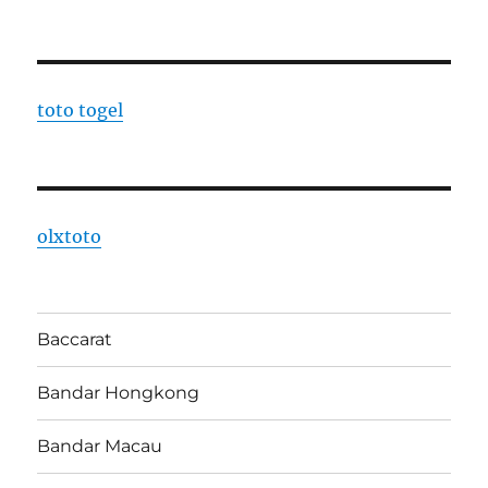
toto togel
olxtoto
Baccarat
Bandar Hongkong
Bandar Macau