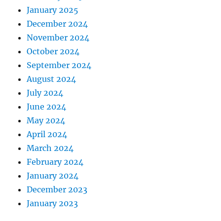
January 2025
December 2024
November 2024
October 2024
September 2024
August 2024
July 2024
June 2024
May 2024
April 2024
March 2024
February 2024
January 2024
December 2023
January 2023