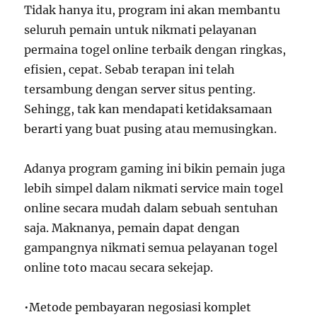
Tidak hanya itu, program ini akan membantu
seluruh pemain untuk nikmati pelayanan
permaina togel online terbaik dengan ringkas,
efisien, cepat. Sebab terapan ini telah
tersambung dengan server situs penting.
Sehingg, tak kan mendapati ketidaksamaan
berarti yang buat pusing atau memusingkan.
Adanya program gaming ini bikin pemain juga
lebih simpel dalam nikmati service main togel
online secara mudah dalam sebuah sentuhan
saja. Maknanya, pemain dapat dengan
gampangnya nikmati semua pelayanan togel
online toto macau secara sekejap.
•Metode pembayaran negosiasi komplet