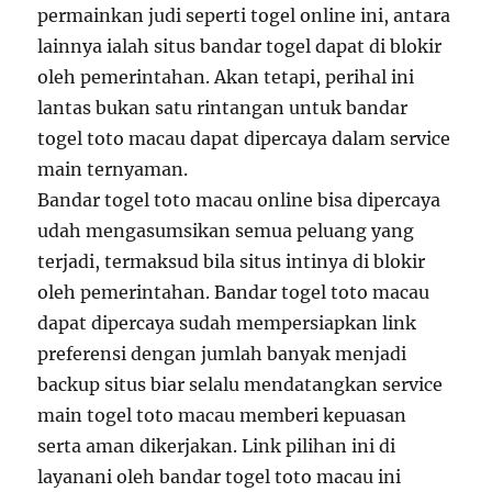
permainkan judi seperti togel online ini, antara
lainnya ialah situs bandar togel dapat di blokir
oleh pemerintahan. Akan tetapi, perihal ini
lantas bukan satu rintangan untuk bandar
togel toto macau dapat dipercaya dalam service
main ternyaman.
Bandar togel toto macau online bisa dipercaya
udah mengasumsikan semua peluang yang
terjadi, termaksud bila situs intinya di blokir
oleh pemerintahan. Bandar togel toto macau
dapat dipercaya sudah mempersiapkan link
preferensi dengan jumlah banyak menjadi
backup situs biar selalu mendatangkan service
main togel toto macau memberi kepuasan
serta aman dikerjakan. Link pilihan ini di
layanani oleh bandar togel toto macau ini