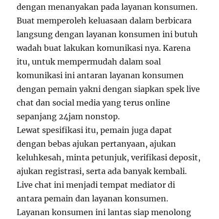
dengan menanyakan pada layanan konsumen.
Buat memperoleh keluasaan dalam berbicara
langsung dengan layanan konsumen ini butuh
wadah buat lakukan komunikasi nya. Karena
itu, untuk mempermudah dalam soal
komunikasi ini antaran layanan konsumen
dengan pemain yakni dengan siapkan spek live
chat dan social media yang terus online
sepanjang 24jam nonstop.
Lewat spesifikasi itu, pemain juga dapat
dengan bebas ajukan pertanyaan, ajukan
keluhkesah, minta petunjuk, verifikasi deposit,
ajukan registrasi, serta ada banyak kembali.
Live chat ini menjadi tempat mediator di
antara pemain dan layanan konsumen.
Layanan konsumen ini lantas siap menolong