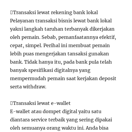
Transaksi lewat rekening bank lokal
Pelayanan transaksi bisnis lewat bank lokal
yakni langkah taruhan terbanyak dikerjakan
oleh pemain. Sebab, pemanfaatannya efektif,
cepat, simpel. Perihal ini membuat pemain
lebih puas mengerjakan tansaksi gunakan
bank. Tidak hanya itu, pada bank pula telah
banyak spesifikasi digitalnya yang
mempermudah pemain saat kerjakan deposit
serta withdraw.
Transaksi lewat e-wallet
E-wallet atau dompet digital yaitu satu
diantara service terbaik yang sering dipakai
oleh semuanya orang waktu ini. Anda bisa