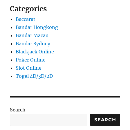
Categories
Baccarat
Bandar Hongkong
Bandar Macau
Bandar Sydney
Blackjack Online
Poker Online
Slot Online
Togel 4D/3D/2D
Search
SEARCH