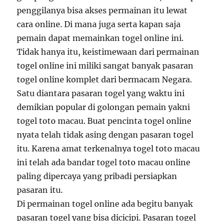
penggilanya bisa akses permainan itu lewat
cara online. Di mana juga serta kapan saja
pemain dapat memainkan togel online ini.
Tidak hanya itu, keistimewaan dari permainan
togel online ini miliki sangat banyak pasaran
togel online komplet dari bermacam Negara.
Satu diantara pasaran togel yang waktu ini
demikian popular di golongan pemain yakni
togel toto macau. Buat pencinta togel online
nyata telah tidak asing dengan pasaran togel
itu. Karena amat terkenalnya togel toto macau
ini telah ada bandar togel toto macau online
paling dipercaya yang pribadi persiapkan
pasaran itu.
Di permainan togel online ada begitu banyak
pasaran togel yang bisa dicicipi. Pasaran togel