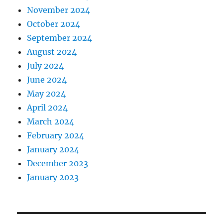
November 2024
October 2024
September 2024
August 2024
July 2024
June 2024
May 2024
April 2024
March 2024
February 2024
January 2024
December 2023
January 2023