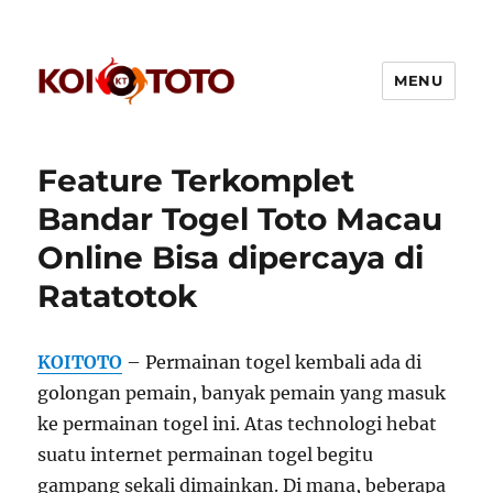
MENU
Freerestaurantcouponsnow
Feature Terkomplet
Bandar Togel Toto Macau
Online Bisa dipercaya di
Ratatotok
KOITOTO
– Permainan togel kembali ada di
golongan pemain, banyak pemain yang masuk
ke permainan togel ini. Atas technologi hebat
suatu internet permainan togel begitu
gampang sekali dimainkan. Di mana, beberapa