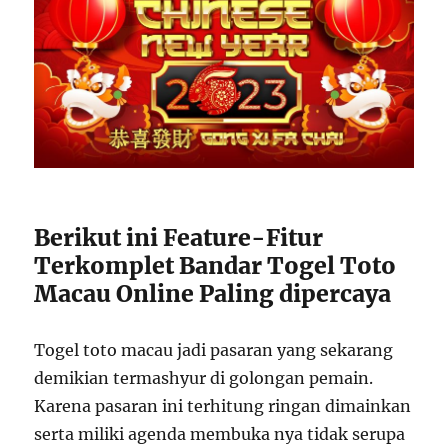
Berikut ini Feature-Fitur
Terkomplet Bandar Togel Toto
Macau Online Paling dipercaya
Togel toto macau jadi pasaran yang sekarang
demikian termashyur di golongan pemain.
Karena pasaran ini terhitung ringan dimainkan
serta miliki agenda membuka nya tidak serupa