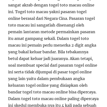
sangat akrab dengan togel toto macau online
ini. Togel toto macau yakni pasaran togel
online berasal dari Negara Cina. Pasaran togel
toto macau ini sangatlah disenangi oleh
pemain lantaran metode permainkan pasaran
itu amat gampang sekali. Dalam togel toto
macau ini pemain perlu menerka 2 digit angka
yang bakal keluar bandar. Bila tebakannya
betul dapat keluar jadi juaranya. Akan tetapi,
soal membuat special dari pasaran togel online
ini serta tidak dijumpai di pasar togel online
yang lain yaitu dalam pembukaan angka
keluaran togel online yang disiapkan oleh
bandar togel toto macau online bisa dipercaya.
Dalam togel toto macau online paling dipercaya
ini skedul membuka nya itu 4 kali pada sebuah