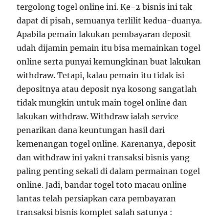
tergolong togel online ini. Ke-2 bisnis ini tak
dapat di pisah, semuanya terlilit kedua-duanya.
Apabila pemain lakukan pembayaran deposit
udah dijamin pemain itu bisa memainkan togel
online serta punyai kemungkinan buat lakukan
withdraw. Tetapi, kalau pemain itu tidak isi
depositnya atau deposit nya kosong sangatlah
tidak mungkin untuk main togel online dan
lakukan withdraw. Withdraw ialah service
penarikan dana keuntungan hasil dari
kemenangan togel online. Karenanya, deposit
dan withdraw ini yakni transaksi bisnis yang
paling penting sekali di dalam permainan togel
online. Jadi, bandar togel toto macau online
lantas telah persiapkan cara pembayaran
transaksi bisnis komplet salah satunya :