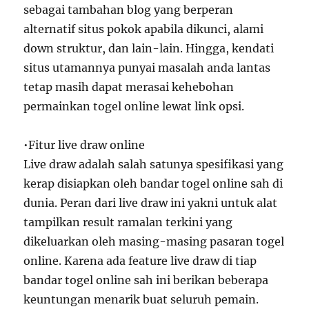
sebagai tambahan blog yang berperan
alternatif situs pokok apabila dikunci, alami
down struktur, dan lain-lain. Hingga, kendati
situs utamannya punyai masalah anda lantas
tetap masih dapat merasai kehebohan
permainkan togel online lewat link opsi.
•Fitur live draw online
Live draw adalah salah satunya spesifikasi yang
kerap disiapkan oleh bandar togel online sah di
dunia. Peran dari live draw ini yakni untuk alat
tampilkan result ramalan terkini yang
dikeluarkan oleh masing-masing pasaran togel
online. Karena ada feature live draw di tiap
bandar togel online sah ini berikan beberapa
keuntungan menarik buat seluruh pemain.