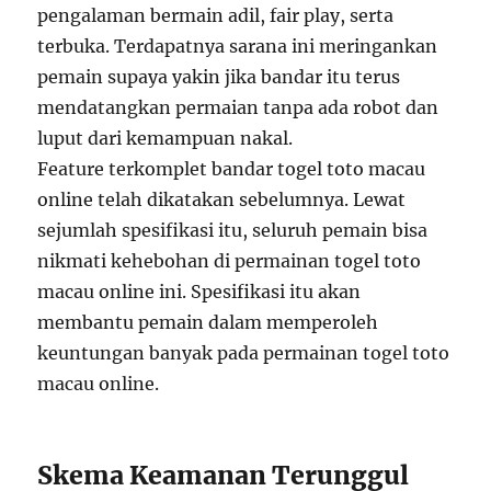
pengalaman bermain adil, fair play, serta
terbuka. Terdapatnya sarana ini meringankan
pemain supaya yakin jika bandar itu terus
mendatangkan permaian tanpa ada robot dan
luput dari kemampuan nakal.
Feature terkomplet bandar togel toto macau
online telah dikatakan sebelumnya. Lewat
sejumlah spesifikasi itu, seluruh pemain bisa
nikmati kehebohan di permainan togel toto
macau online ini. Spesifikasi itu akan
membantu pemain dalam memperoleh
keuntungan banyak pada permainan togel toto
macau online.
Skema Keamanan Terunggul