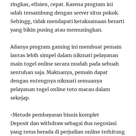
ringkas, efisien, cepat. Karena program ini
udah tersambung dengan server situs pokok.
Sehingg, tidak mendapati ketaksamaan berarti
yang bikin pusing atau memusingkan.
Adanya program gaming ini membuat pemain
lantas lebih simpel dalam nikmati pelayanan
main togel online secara mudah pada sebuah
sentuhan saja. Maknanya, pemain dapat
dengan entengnya nikmati semuanya
pelayanan togel online toto macau dalam
sekejap.
•Metode pembayaran bisnis komplet
Deposit dan withdraw sebagai dua negosiasi
yang terus berada di perjudian online terhitung