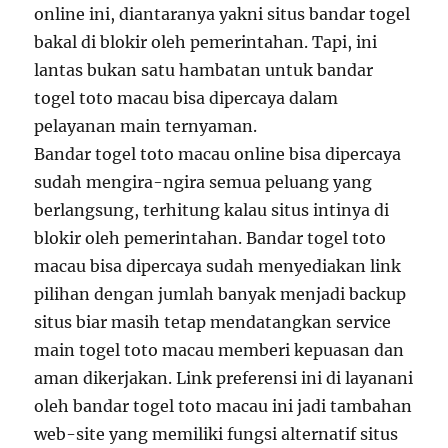
online ini, diantaranya yakni situs bandar togel
bakal di blokir oleh pemerintahan. Tapi, ini
lantas bukan satu hambatan untuk bandar
togel toto macau bisa dipercaya dalam
pelayanan main ternyaman.
Bandar togel toto macau online bisa dipercaya
sudah mengira-ngira semua peluang yang
berlangsung, terhitung kalau situs intinya di
blokir oleh pemerintahan. Bandar togel toto
macau bisa dipercaya sudah menyediakan link
pilihan dengan jumlah banyak menjadi backup
situs biar masih tetap mendatangkan service
main togel toto macau memberi kepuasan dan
aman dikerjakan. Link preferensi ini di layanani
oleh bandar togel toto macau ini jadi tambahan
web-site yang memiliki fungsi alternatif situs