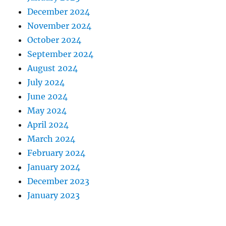
December 2024
November 2024
October 2024
September 2024
August 2024
July 2024
June 2024
May 2024
April 2024
March 2024
February 2024
January 2024
December 2023
January 2023