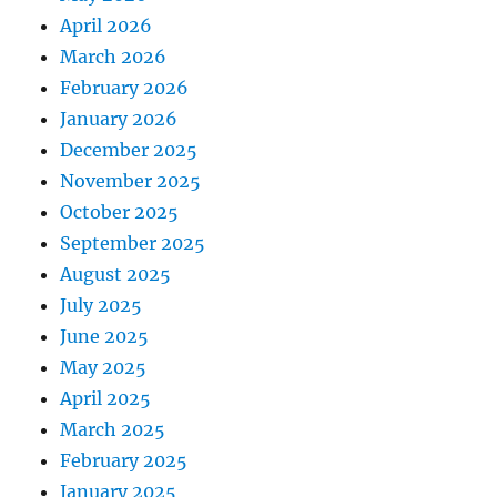
April 2026
March 2026
February 2026
January 2026
December 2025
November 2025
October 2025
September 2025
August 2025
July 2025
June 2025
May 2025
April 2025
March 2025
February 2025
January 2025