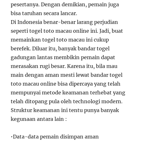
pesertanya. Dengan demikian, pemain juga
bisa taruhan secara lancar.
Di Indonesia benar-benar larang perjudian
seperti togel toto macau online ini. Jadi, buat
memainkan togel toto macau ini cukup
berefek. Diluar itu, banyak bandar togel
gadungan lantas membikin pemain dapat
merasakan rugi besar. Karena itu, bila mau
main dengan aman mesti lewat bandar togel
toto macau online bisa dipercaya yang telah
mempunyai metode keamanan terhebat yang
telah ditopang pula oleh technologi modern.
Struktur keamanan ini tentu punya banyak
kegunaan antara lain :
•Data-data pemain disimpan aman