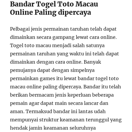
Bandar Togel Toto Macau
Online Paling dipercaya
Pelbagai jenis permainan taruhan telah dapat
dimainkan secara gampang lewat cara online.
Togel toto macau menjadi salah satunya
permainan taruhan yang waktu ini telah dapat
dimainkan dengan cara online. Banyak
pemujanya dapat dengan simpelnya
permainkan games itu lewat bandar togel toto
macau online paling dipercaya. Bandar itu telah
berikan bermacam jenis keperluan beberapa
pemain agar dapat main secara lancar dan
aman. Termaksud bandar ini lantas udah
mempunyai struktur keamanan terunggul yang
hendak jamin keamanan seluruhnya