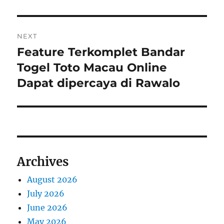
NEXT
Feature Terkomplet Bandar
Next
post:
Togel Toto Macau Online
Dapat dipercaya di Rawalo
Archives
August 2026
July 2026
June 2026
May 2026