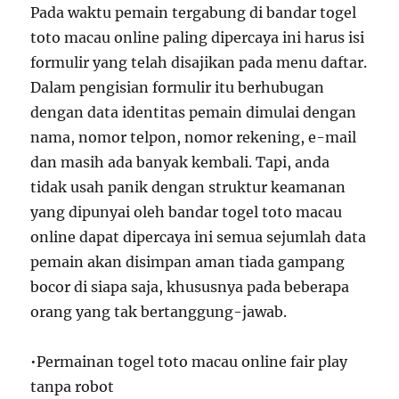
Pada waktu pemain tergabung di bandar togel
toto macau online paling dipercaya ini harus isi
formulir yang telah disajikan pada menu daftar.
Dalam pengisian formulir itu berhubugan
dengan data identitas pemain dimulai dengan
nama, nomor telpon, nomor rekening, e-mail
dan masih ada banyak kembali. Tapi, anda
tidak usah panik dengan struktur keamanan
yang dipunyai oleh bandar togel toto macau
online dapat dipercaya ini semua sejumlah data
pemain akan disimpan aman tiada gampang
bocor di siapa saja, khususnya pada beberapa
orang yang tak bertanggung-jawab.
•Permainan togel toto macau online fair play
tanpa robot