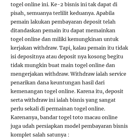
togel online ini. Ke-2 bisnis ini tak dapat di
pisah, semuanya terlilit keduanya. Apabila
pemain lakukan pembayaran deposit telah
ditandaskan pemain itu dapat memainkan
togel online dan miliki kemungkinan untuk
kerjakan withdraw. Tapi, kalau pemain itu tidak
isi depositnya atau deposit nya kosong begitu
tidak mungkin buat main togel online dan
mengerjakan withdraw. Withdraw ialah service
penarikan dana keuntungan hasil dari
kemenangan togel online. Karena itu, deposit
serta withdraw ini ialah bisnis yang sangat
perlu sekali di permainan togel online.
Karenanya, bandar togel toto macau online
juga udah persiapkan model pembayaran bisnis
komplet salah satunya :