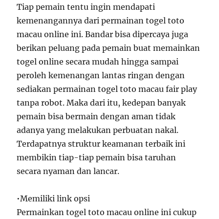
Tiap pemain tentu ingin mendapati
kemenangannya dari permainan togel toto
macau online ini. Bandar bisa dipercaya juga
berikan peluang pada pemain buat memainkan
togel online secara mudah hingga sampai
peroleh kemenangan lantas ringan dengan
sediakan permainan togel toto macau fair play
tanpa robot. Maka dari itu, kedepan banyak
pemain bisa bermain dengan aman tidak
adanya yang melakukan perbuatan nakal.
Terdapatnya struktur keamanan terbaik ini
membikin tiap-tiap pemain bisa taruhan
secara nyaman dan lancar.
•Memiliki link opsi
Permainkan togel toto macau online ini cukup