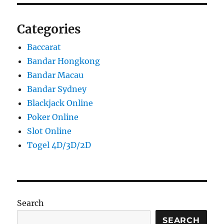
Categories
Baccarat
Bandar Hongkong
Bandar Macau
Bandar Sydney
Blackjack Online
Poker Online
Slot Online
Togel 4D/3D/2D
Search
SEARCH