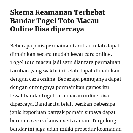
Skema Keamanan Terhebat
Bandar Togel Toto Macau
Online Bisa dipercaya
Beberapa jenis permainan taruhan telah dapat
dimainkan secara mudah lewat cara online.
Togel toto macau jadi satu diantara permainan
taruhan yang waktu ini telah dapat dimainkan
dengan cara online. Beberapa pemujanya dapat
dengan entengnya permainkan games itu
lewat bandar togel toto macau online bisa
dipercaya. Bandar itu telah berikan beberapa
jenis keperluan banyak pemain supaya dapat
bermain secara lancar serta aman. Tergolong
bandar ini juga udah miliki prosedur keamanan