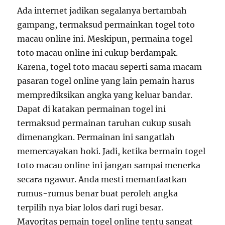
Ada internet jadikan segalanya bertambah
gampang, termaksud permainkan togel toto
macau online ini. Meskipun, permaina togel
toto macau online ini cukup berdampak.
Karena, togel toto macau seperti sama macam
pasaran togel online yang lain pemain harus
memprediksikan angka yang keluar bandar.
Dapat di katakan permainan togel ini
termaksud permainan taruhan cukup susah
dimenangkan. Permainan ini sangatlah
memercayakan hoki. Jadi, ketika bermain togel
toto macau online ini jangan sampai menerka
secara ngawur. Anda mesti memanfaatkan
rumus-rumus benar buat peroleh angka
terpilih nya biar lolos dari rugi besar.
Mayoritas pemain togel online tentu sangat