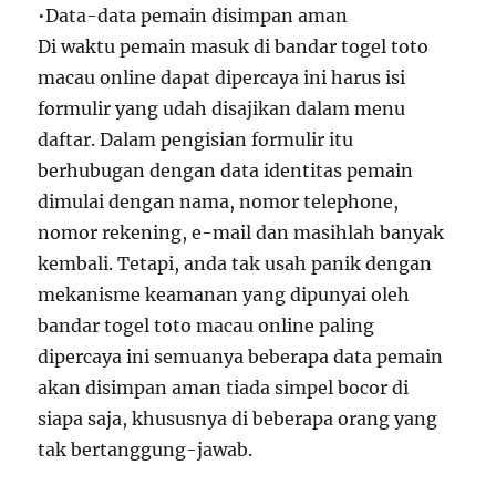
•Data-data pemain disimpan aman
Di waktu pemain masuk di bandar togel toto
macau online dapat dipercaya ini harus isi
formulir yang udah disajikan dalam menu
daftar. Dalam pengisian formulir itu
berhubugan dengan data identitas pemain
dimulai dengan nama, nomor telephone,
nomor rekening, e-mail dan masihlah banyak
kembali. Tetapi, anda tak usah panik dengan
mekanisme keamanan yang dipunyai oleh
bandar togel toto macau online paling
dipercaya ini semuanya beberapa data pemain
akan disimpan aman tiada simpel bocor di
siapa saja, khususnya di beberapa orang yang
tak bertanggung-jawab.