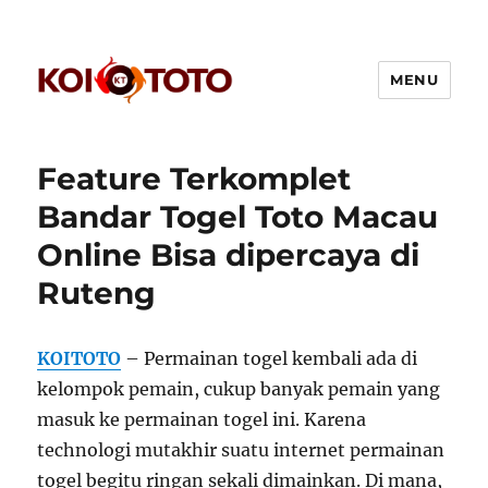
MENU
Freerestaurantcouponsnow
Feature Terkomplet
Bandar Togel Toto Macau
Online Bisa dipercaya di
Ruteng
KOITOTO
– Permainan togel kembali ada di
kelompok pemain, cukup banyak pemain yang
masuk ke permainan togel ini. Karena
technologi mutakhir suatu internet permainan
togel begitu ringan sekali dimainkan. Di mana,