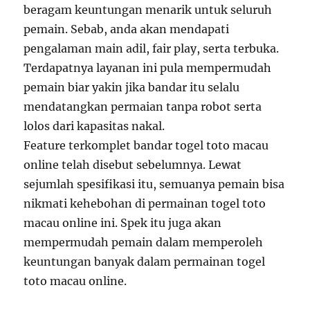
beragam keuntungan menarik untuk seluruh
pemain. Sebab, anda akan mendapati
pengalaman main adil, fair play, serta terbuka.
Terdapatnya layanan ini pula mempermudah
pemain biar yakin jika bandar itu selalu
mendatangkan permaian tanpa robot serta
lolos dari kapasitas nakal.
Feature terkomplet bandar togel toto macau
online telah disebut sebelumnya. Lewat
sejumlah spesifikasi itu, semuanya pemain bisa
nikmati kehebohan di permainan togel toto
macau online ini. Spek itu juga akan
mempermudah pemain dalam memperoleh
keuntungan banyak dalam permainan togel
toto macau online.