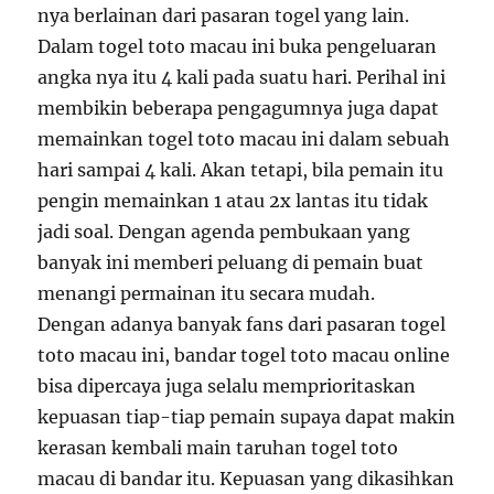
nya berlainan dari pasaran togel yang lain.
Dalam togel toto macau ini buka pengeluaran
angka nya itu 4 kali pada suatu hari. Perihal ini
membikin beberapa pengagumnya juga dapat
memainkan togel toto macau ini dalam sebuah
hari sampai 4 kali. Akan tetapi, bila pemain itu
pengin memainkan 1 atau 2x lantas itu tidak
jadi soal. Dengan agenda pembukaan yang
banyak ini memberi peluang di pemain buat
menangi permainan itu secara mudah.
Dengan adanya banyak fans dari pasaran togel
toto macau ini, bandar togel toto macau online
bisa dipercaya juga selalu memprioritaskan
kepuasan tiap-tiap pemain supaya dapat makin
kerasan kembali main taruhan togel toto
macau di bandar itu. Kepuasan yang dikasihkan