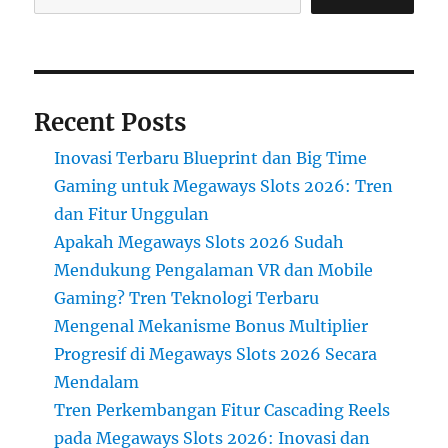
Recent Posts
Inovasi Terbaru Blueprint dan Big Time
Gaming untuk Megaways Slots 2026: Tren
dan Fitur Unggulan
Apakah Megaways Slots 2026 Sudah
Mendukung Pengalaman VR dan Mobile
Gaming? Tren Teknologi Terbaru
Mengenal Mekanisme Bonus Multiplier
Progresif di Megaways Slots 2026 Secara
Mendalam
Tren Perkembangan Fitur Cascading Reels
pada Megaways Slots 2026: Inovasi dan