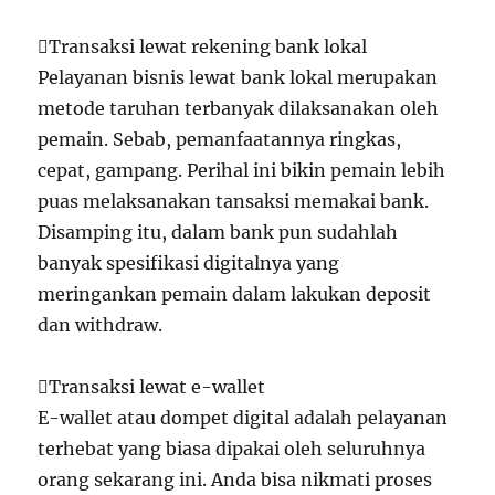
Transaksi lewat rekening bank lokal
Pelayanan bisnis lewat bank lokal merupakan
metode taruhan terbanyak dilaksanakan oleh
pemain. Sebab, pemanfaatannya ringkas,
cepat, gampang. Perihal ini bikin pemain lebih
puas melaksanakan tansaksi memakai bank.
Disamping itu, dalam bank pun sudahlah
banyak spesifikasi digitalnya yang
meringankan pemain dalam lakukan deposit
dan withdraw.
Transaksi lewat e-wallet
E-wallet atau dompet digital adalah pelayanan
terhebat yang biasa dipakai oleh seluruhnya
orang sekarang ini. Anda bisa nikmati proses