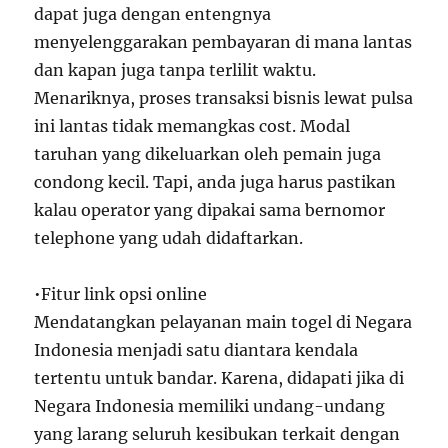
dapat juga dengan entengnya
menyelenggarakan pembayaran di mana lantas
dan kapan juga tanpa terlilit waktu.
Menariknya, proses transaksi bisnis lewat pulsa
ini lantas tidak memangkas cost. Modal
taruhan yang dikeluarkan oleh pemain juga
condong kecil. Tapi, anda juga harus pastikan
kalau operator yang dipakai sama bernomor
telephone yang udah didaftarkan.
•Fitur link opsi online
Mendatangkan pelayanan main togel di Negara
Indonesia menjadi satu diantara kendala
tertentu untuk bandar. Karena, didapati jika di
Negara Indonesia memiliki undang-undang
yang larang seluruh kesibukan terkait dengan