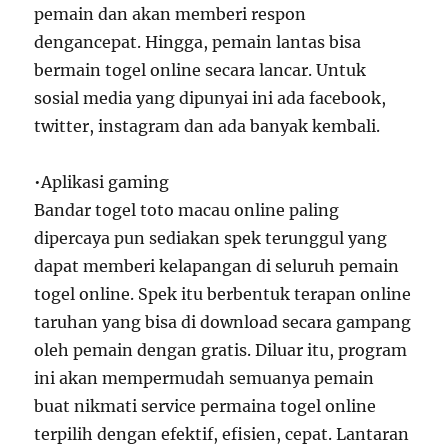
pemain dan akan memberi respon
dengancepat. Hingga, pemain lantas bisa
bermain togel online secara lancar. Untuk
sosial media yang dipunyai ini ada facebook,
twitter, instagram dan ada banyak kembali.
•Aplikasi gaming
Bandar togel toto macau online paling
dipercaya pun sediakan spek terunggul yang
dapat memberi kelapangan di seluruh pemain
togel online. Spek itu berbentuk terapan online
taruhan yang bisa di download secara gampang
oleh pemain dengan gratis. Diluar itu, program
ini akan mempermudah semuanya pemain
buat nikmati service permaina togel online
terpilih dengan efektif, efisien, cepat. Lantaran