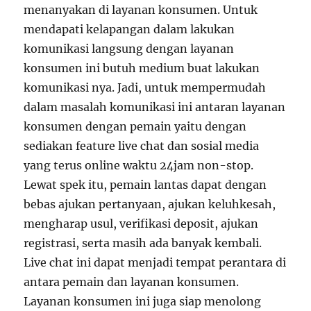
menanyakan di layanan konsumen. Untuk
mendapati kelapangan dalam lakukan
komunikasi langsung dengan layanan
konsumen ini butuh medium buat lakukan
komunikasi nya. Jadi, untuk mempermudah
dalam masalah komunikasi ini antaran layanan
konsumen dengan pemain yaitu dengan
sediakan feature live chat dan sosial media
yang terus online waktu 24jam non-stop.
Lewat spek itu, pemain lantas dapat dengan
bebas ajukan pertanyaan, ajukan keluhkesah,
mengharap usul, verifikasi deposit, ajukan
registrasi, serta masih ada banyak kembali.
Live chat ini dapat menjadi tempat perantara di
antara pemain dan layanan konsumen.
Layanan konsumen ini juga siap menolong