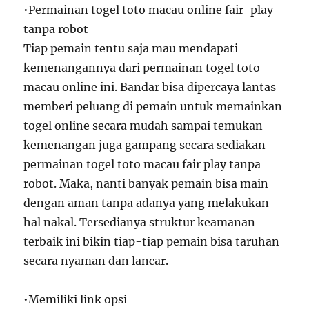
•Permainan togel toto macau online fair-play
tanpa robot
Tiap pemain tentu saja mau mendapati
kemenangannya dari permainan togel toto
macau online ini. Bandar bisa dipercaya lantas
memberi peluang di pemain untuk memainkan
togel online secara mudah sampai temukan
kemenangan juga gampang secara sediakan
permainan togel toto macau fair play tanpa
robot. Maka, nanti banyak pemain bisa main
dengan aman tanpa adanya yang melakukan
hal nakal. Tersedianya struktur keamanan
terbaik ini bikin tiap-tiap pemain bisa taruhan
secara nyaman dan lancar.
•Memiliki link opsi