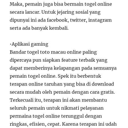
Maka, pemain juga bisa bermain togel online
secara lancar. Untuk jejaring sosial yang
dipunyai ini ada facebook, twitter, instagram
serta ada banyak kembali.
•Aplikasi gaming
Bandar togel toto macau online paling
dipercaya pun siapkan feature terbaik yang
dapat memberinya kelapangan pada semuanya
pemain togel online. Spek itu berbentuk
terapan online taruhan yang bisa di download
secara mudah oleh pemain dengan cara gratis.
Terkecuali itu, terapan ini akan membantu
seluruh pemain untuk nikmati pelayanan
permaina togel online terunggul dengan
ringkas, efisien, cepat. Karena terapan ini udah