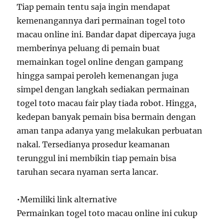
Tiap pemain tentu saja ingin mendapat
kemenangannya dari permainan togel toto
macau online ini. Bandar dapat dipercaya juga
memberinya peluang di pemain buat
memainkan togel online dengan gampang
hingga sampai peroleh kemenangan juga
simpel dengan langkah sediakan permainan
togel toto macau fair play tiada robot. Hingga,
kedepan banyak pemain bisa bermain dengan
aman tanpa adanya yang melakukan perbuatan
nakal. Tersedianya prosedur keamanan
terunggul ini membikin tiap pemain bisa
taruhan secara nyaman serta lancar.
•Memiliki link alternative
Permainkan togel toto macau online ini cukup