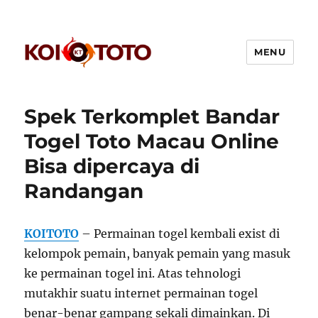
MENU
Freerestaurantcouponsnow
Spek Terkomplet Bandar
Togel Toto Macau Online
Bisa dipercaya di
Randangan
KOITOTO
– Permainan togel kembali exist di
kelompok pemain, banyak pemain yang masuk
ke permainan togel ini. Atas tehnologi
mutakhir suatu internet permainan togel
benar-benar gampang sekali dimainkan. Di