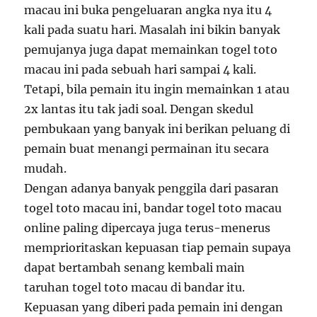
macau ini buka pengeluaran angka nya itu 4
kali pada suatu hari. Masalah ini bikin banyak
pemujanya juga dapat memainkan togel toto
macau ini pada sebuah hari sampai 4 kali.
Tetapi, bila pemain itu ingin memainkan 1 atau
2x lantas itu tak jadi soal. Dengan skedul
pembukaan yang banyak ini berikan peluang di
pemain buat menangi permainan itu secara
mudah.
Dengan adanya banyak penggila dari pasaran
togel toto macau ini, bandar togel toto macau
online paling dipercaya juga terus-menerus
memprioritaskan kepuasan tiap pemain supaya
dapat bertambah senang kembali main
taruhan togel toto macau di bandar itu.
Kepuasan yang diberi pada pemain ini dengan