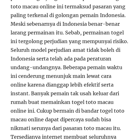
toto macau online ini termaksud pasaran yang
paling terkenal di golongan pemain Indonesia.
Meski sebenarnya di Indonesia benar-benar
larang permainan itu. Sebab, permainan togel
ini tergolong perjudian yang mempunyai risiko.
Seluruh model perjudian amat tidak boleh di
Indonesia serta telah ada pada peraturan
undang-undangnya. Beberapa pemain waktu
ini cenderung menunjuk main lewat cara
online karena dianggap lebih efektif serta
instant. Banyak pemain tak usah keluar dari
rumah buat memainkan togel toto macau
online ini. Cukup bermain di bandar togel toto
macau online dapat dipercaya sudah bisa
nikmati serunya dari pasaran toto macau itu.
Tersedianya internet membuat seluruhnya