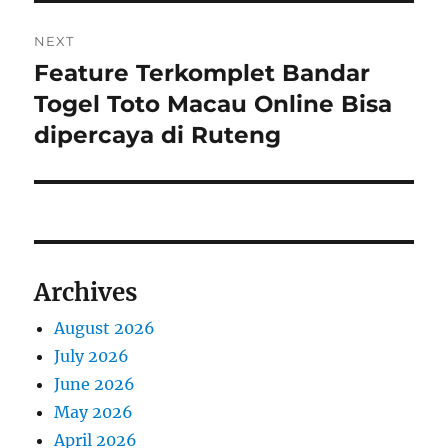
NEXT
Feature Terkomplet Bandar
Next
post:
Togel Toto Macau Online Bisa
dipercaya di Ruteng
Archives
August 2026
July 2026
June 2026
May 2026
April 2026