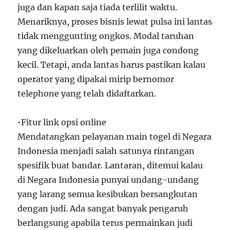
juga dan kapan saja tiada terlilit waktu.
Menariknya, proses bisnis lewat pulsa ini lantas
tidak menggunting ongkos. Modal taruhan
yang dikeluarkan oleh pemain juga condong
kecil. Tetapi, anda lantas harus pastikan kalau
operator yang dipakai mirip bernomor
telephone yang telah didaftarkan.
•Fitur link opsi online
Mendatangkan pelayanan main togel di Negara
Indonesia menjadi salah satunya rintangan
spesifik buat bandar. Lantaran, ditemui kalau
di Negara Indonesia punyai undang-undang
yang larang semua kesibukan bersangkutan
dengan judi. Ada sangat banyak pengaruh
berlangsung apabila terus permainkan judi