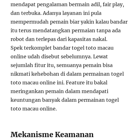
mendapat pengalaman bermain adil, fair play,
dan terbuka. Adanya layanan ini pula
mempermudah pemain biar yakin kalau bandar
itu terus mendatangkan permaian tanpa ada
robot dan terlepas dari kapasitas nakal.
Spek terkomplet bandar togel toto macau
online udah disebut sebelumnya. Lewat
sejumlah fitur itu, semuanya pemain bisa
nikmati kehebohan di dalam permainan togel
toto macau online ini. Feature itu bakal
meringankan pemain dalam mendapati
keuntungan banyak dalam permainan togel
toto macau online.
Mekanisme Keamanan