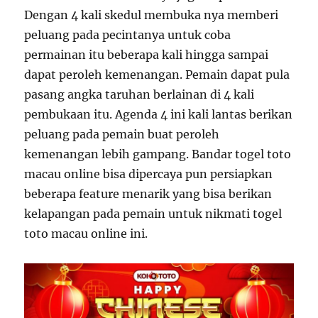
Dengan 4 kali skedul membuka nya memberi
peluang pada pecintanya untuk coba
permainan itu beberapa kali hingga sampai
dapat peroleh kemenangan. Pemain dapat pula
pasang angka taruhan berlainan di 4 kali
pembukaan itu. Agenda 4 ini kali lantas berikan
peluang pada pemain buat peroleh
kemenangan lebih gampang. Bandar togel toto
macau online bisa dipercaya pun persiapkan
beberapa feature menarik yang bisa berikan
kelapangan pada pemain untuk nikmati togel
toto macau online ini.