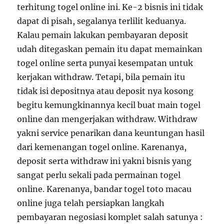
terhitung togel online ini. Ke-2 bisnis ini tidak
dapat di pisah, segalanya terlilit keduanya.
Kalau pemain lakukan pembayaran deposit
udah ditegaskan pemain itu dapat memainkan
togel online serta punyai kesempatan untuk
kerjakan withdraw. Tetapi, bila pemain itu
tidak isi depositnya atau deposit nya kosong
begitu kemungkinannya kecil buat main togel
online dan mengerjakan withdraw. Withdraw
yakni service penarikan dana keuntungan hasil
dari kemenangan togel online. Karenanya,
deposit serta withdraw ini yakni bisnis yang
sangat perlu sekali pada permainan togel
online. Karenanya, bandar togel toto macau
online juga telah persiapkan langkah
pembayaran negosiasi komplet salah satunya :