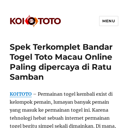
MENU
Freerestaurantcouponsnow
Spek Terkomplet Bandar
Togel Toto Macau Online
Paling dipercaya di Ratu
Samban
KOITOTO
– Permainan togel kembali exist di
kelompok pemain, lumayan banyak pemain
yang masuk ke permainan togel ini. Karena
tehnologi hebat sebuah internet permainan
togel begitu simpel sekali dimainkan. Di mana,