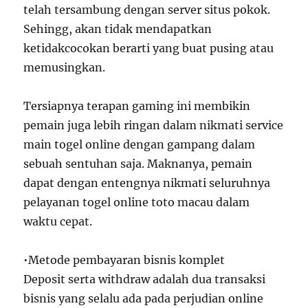
telah tersambung dengan server situs pokok.
Sehingg, akan tidak mendapatkan
ketidakcocokan berarti yang buat pusing atau
memusingkan.
Tersiapnya terapan gaming ini membikin
pemain juga lebih ringan dalam nikmati service
main togel online dengan gampang dalam
sebuah sentuhan saja. Maknanya, pemain
dapat dengan entengnya nikmati seluruhnya
pelayanan togel online toto macau dalam
waktu cepat.
•Metode pembayaran bisnis komplet
Deposit serta withdraw adalah dua transaksi
bisnis yang selalu ada pada perjudian online