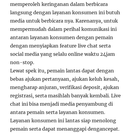
memperoleh keringanan dalam berbicara
langsung dengan layanan konsumen ini butuh
media untuk berbicara nya. Karenanya, untuk
mempermudah dalam perihal komunikasi ini
antaran layanan konsumen dengan pemain
dengan menyiapkan feature live chat serta
social media yang selalu online waktu 24jam
non-stop.
Lewat spek itu, pemain lantas dapat dengan
bebas ajukan pertanyaan, ajukan keluh kesah,
mengharap anjuran, verifikasi deposit, ajukan
registrasi, serta masihlah banyak kembali. Live
chat ini bisa menjadi media penyambung di
antara pemain serta layanan konsumen.
Layanan konsumen ini lantas siap menolong
pemain serta dapat menanggapi dengancepat.