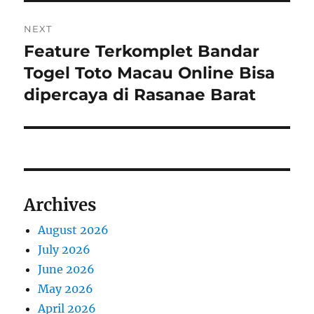
NEXT
Feature Terkomplet Bandar
Next
post:
Togel Toto Macau Online Bisa
dipercaya di Rasanae Barat
Archives
August 2026
July 2026
June 2026
May 2026
April 2026