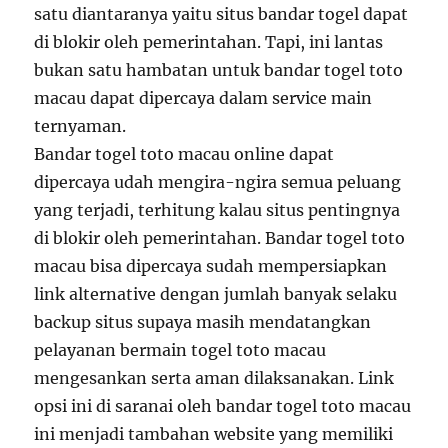
satu diantaranya yaitu situs bandar togel dapat
di blokir oleh pemerintahan. Tapi, ini lantas
bukan satu hambatan untuk bandar togel toto
macau dapat dipercaya dalam service main
ternyaman.
Bandar togel toto macau online dapat
dipercaya udah mengira-ngira semua peluang
yang terjadi, terhitung kalau situs pentingnya
di blokir oleh pemerintahan. Bandar togel toto
macau bisa dipercaya sudah mempersiapkan
link alternative dengan jumlah banyak selaku
backup situs supaya masih mendatangkan
pelayanan bermain togel toto macau
mengesankan serta aman dilaksanakan. Link
opsi ini di saranai oleh bandar togel toto macau
ini menjadi tambahan website yang memiliki