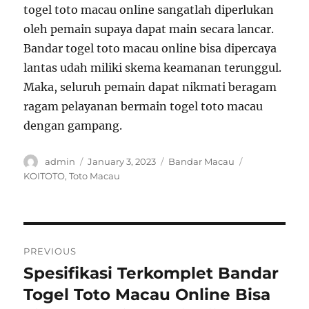
togel toto macau online sangatlah diperlukan
oleh pemain supaya dapat main secara lancar.
Bandar togel toto macau online bisa dipercaya
lantas udah miliki skema keamanan terunggul.
Maka, seluruh pemain dapat nikmati beragam
ragam pelayanan bermain togel toto macau
dengan gampang.
Author
Posted
Categories
Tags
admin
January 3, 2023
Bandar Macau
on
KOITOTO
,
Toto Macau
Post
PREVIOUS
navigation
Spesifikasi Terkomplet Bandar
Previous
post:
Togel Toto Macau Online Bisa