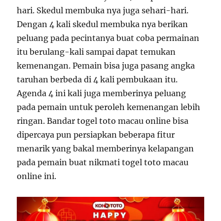
hari. Skedul membuka nya juga sehari-hari.
Dengan 4 kali skedul membuka nya berikan
peluang pada pecintanya buat coba permainan
itu berulang-kali sampai dapat temukan
kemenangan. Pemain bisa juga pasang angka
taruhan berbeda di 4 kali pembukaan itu.
Agenda 4 ini kali juga memberinya peluang
pada pemain untuk peroleh kemenangan lebih
ringan. Bandar togel toto macau online bisa
dipercaya pun persiapkan beberapa fitur
menarik yang bakal memberinya kelapangan
pada pemain buat nikmati togel toto macau
online ini.