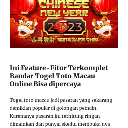
Ini Feature-Fitur Terkomplet
Bandar Togel Toto Macau
Online Bisa dipercaya
Togel toto macau jadi pasaran yang sekarang
demikian popular di golongan pemain.
Karenanya pasaran ini terhitung ringan
dimainkan dan punyai skedul membuka nya