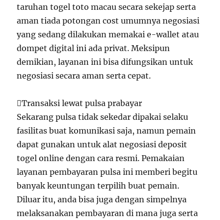
taruhan togel toto macau secara sekejap serta
aman tiada potongan cost umumnya negosiasi
yang sedang dilakukan memakai e-wallet atau
dompet digital ini ada privat. Meksipun
demikian, layanan ini bisa difungsikan untuk
negosiasi secara aman serta cepat.
Transaksi lewat pulsa prabayar
Sekarang pulsa tidak sekedar dipakai selaku
fasilitas buat komunikasi saja, namun pemain
dapat gunakan untuk alat negosiasi deposit
togel online dengan cara resmi. Pemakaian
layanan pembayaran pulsa ini memberi begitu
banyak keuntungan terpilih buat pemain.
Diluar itu, anda bisa juga dengan simpelnya
melaksanakan pembayaran di mana juga serta