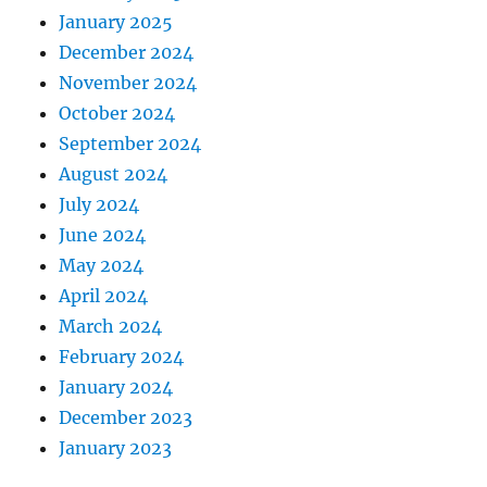
January 2025
December 2024
November 2024
October 2024
September 2024
August 2024
July 2024
June 2024
May 2024
April 2024
March 2024
February 2024
January 2024
December 2023
January 2023