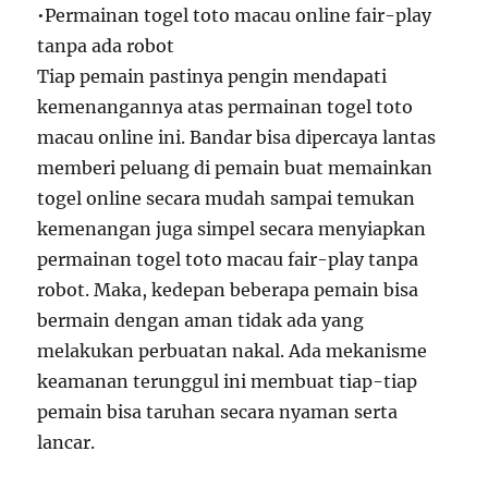
•Permainan togel toto macau online fair-play
tanpa ada robot
Tiap pemain pastinya pengin mendapati
kemenangannya atas permainan togel toto
macau online ini. Bandar bisa dipercaya lantas
memberi peluang di pemain buat memainkan
togel online secara mudah sampai temukan
kemenangan juga simpel secara menyiapkan
permainan togel toto macau fair-play tanpa
robot. Maka, kedepan beberapa pemain bisa
bermain dengan aman tidak ada yang
melakukan perbuatan nakal. Ada mekanisme
keamanan terunggul ini membuat tiap-tiap
pemain bisa taruhan secara nyaman serta
lancar.