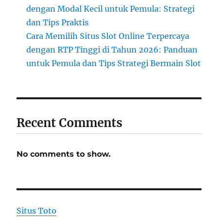
dengan Modal Kecil untuk Pemula: Strategi
dan Tips Praktis
Cara Memilih Situs Slot Online Terpercaya
dengan RTP Tinggi di Tahun 2026: Panduan
untuk Pemula dan Tips Strategi Bermain Slot
Recent Comments
No comments to show.
Situs Toto