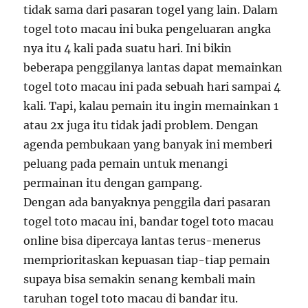
tidak sama dari pasaran togel yang lain. Dalam
togel toto macau ini buka pengeluaran angka
nya itu 4 kali pada suatu hari. Ini bikin
beberapa penggilanya lantas dapat memainkan
togel toto macau ini pada sebuah hari sampai 4
kali. Tapi, kalau pemain itu ingin memainkan 1
atau 2x juga itu tidak jadi problem. Dengan
agenda pembukaan yang banyak ini memberi
peluang pada pemain untuk menangi
permainan itu dengan gampang.
Dengan ada banyaknya penggila dari pasaran
togel toto macau ini, bandar togel toto macau
online bisa dipercaya lantas terus-menerus
memprioritaskan kepuasan tiap-tiap pemain
supaya bisa semakin senang kembali main
taruhan togel toto macau di bandar itu.