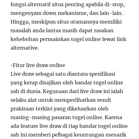
fungsi alternatif situs penting apabila di-stop,
mengenyam down mekanisme, dan lain-lain.
Hingga, meskipun situs utamannya memiliki
masalah anda lantas masih dapat rasakan
kehebohan permainkan togel online lewat link
alternative.
•Fitur live draw online
Live draw sebagai satu diantara spesifikasi
yang kerap disajikan oleh bandar togel online
sah di dunia. Kegunaan dari live draw ini ialah
selaku alat untuk memperlihatkan result
prakiraan terkini yang dikeluarkan oleh
masing-masing pasaran togel online. Karena
ada feature live draw di tiap bandar togel online
sah ini memberi pelbagai keuntungan menarik