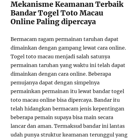
Mekanisme Keamanan Terbaik
Bandar Togel Toto Macau
Online Paling dipercaya
Bermacam ragam permainan taruhan dapat
dimainkan dengan gampang lewat cara online.
Togel toto macau menjadi salah satunya
permainan taruhan yang waktu ini telah dapat
dimainkan dengan cara online. Beberapa
pemujanya dapat dengan simpelnya
permainkan permainan itu lewat bandar togel
toto macau online bisa dipercaya. Bandar itu
telah hidangkan bermacam jenis kepentingan
beberapa pemain supaya bisa main secara
lancar dan aman. Termaksud bandar ini lantas
udah punya struktur keamanan terunggul yang