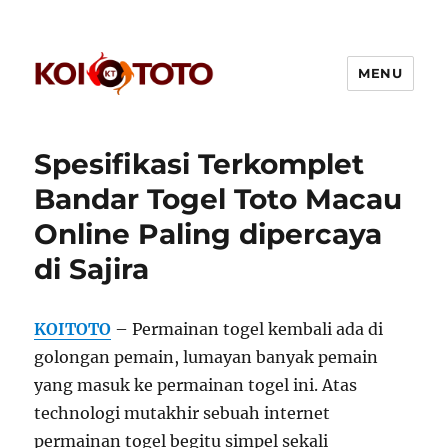
MENU
Freerestaurantcouponsnow
Spesifikasi Terkomplet
Bandar Togel Toto Macau
Online Paling dipercaya
di Sajira
KOITOTO
– Permainan togel kembali ada di
golongan pemain, lumayan banyak pemain
yang masuk ke permainan togel ini. Atas
technologi mutakhir sebuah internet
permainan togel begitu simpel sekali