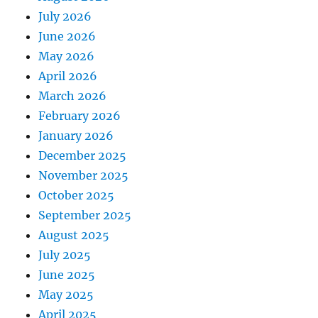
July 2026
June 2026
May 2026
April 2026
March 2026
February 2026
January 2026
December 2025
November 2025
October 2025
September 2025
August 2025
July 2025
June 2025
May 2025
April 2025