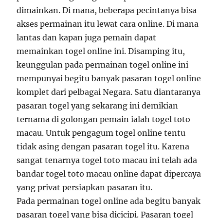
dimainkan. Di mana, beberapa pecintanya bisa
akses permainan itu lewat cara online. Di mana
lantas dan kapan juga pemain dapat
memainkan togel online ini. Disamping itu,
keunggulan pada permainan togel online ini
mempunyai begitu banyak pasaran togel online
komplet dari pelbagai Negara. Satu diantaranya
pasaran togel yang sekarang ini demikian
ternama di golongan pemain ialah togel toto
macau. Untuk pengagum togel online tentu
tidak asing dengan pasaran togel itu. Karena
sangat tenarnya togel toto macau ini telah ada
bandar togel toto macau online dapat dipercaya
yang privat persiapkan pasaran itu.
Pada permainan togel online ada begitu banyak
pasaran togel yang bisa dicicipi. Pasaran togel