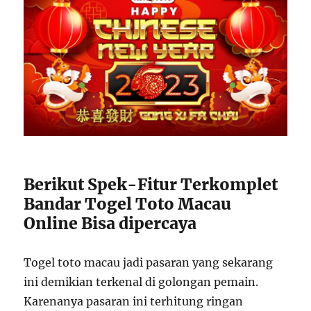
Berikut Spek-Fitur Terkomplet
Bandar Togel Toto Macau
Online Bisa dipercaya
Togel toto macau jadi pasaran yang sekarang
ini demikian terkenal di golongan pemain.
Karenanya pasaran ini terhitung ringan