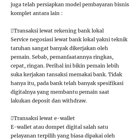
juga telah persiapkan model pembayaran bisnis
komplet antara lain :
Transaksi lewat rekening bank lokal
Service negosiasi lewat bank lokal yakni teknik
taruhan sangat banyak dikerjakan oleh
pemain. Sebab, pemanfaatannya ringkas,
cepat, ringan. Perihal ini bikin pemain lebih
suka kerjakan tansaksi memakai bank. Tidak
hanya itu, pada bank telah banyak spesifikasi
digitalnya yang membantu pemain saat
lakukan deposit dan withdraw.
Transaksi lewat e-wallet
E-wallet atau dompet digital salah satu
pelayanan terpilih yang biasa dipakai oleh