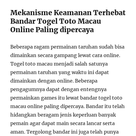
Mekanisme Keamanan Terhebat
Bandar Togel Toto Macau
Online Paling dipercaya
Beberapa ragam permainan taruhan sudah bisa
dimainkan secara gampang lewat cara online.
Togel toto macau menjadi salah satunya
permainan taruhan yang waktu ini dapat
dimainkan dengan online. Beberapa
pengagumnya dapat dengan entengnya
permainkan games itu lewat bandar togel toto
macau online paling dipercaya. Bandar itu telah
hidangkan beragam jenis keperluan banyak
pemain agar dapat main secara lancar serta
aman. Tergolong bandar ini juga telah punya