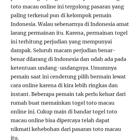
toto macau online ini tergolong pasaran yang
paling terkenal pun di kelompok pemain
Indonesia. Walau sebenarnya di Indonesia amat
larang permainan itu. Karena, permainan togel
ini terhitung perjudian yang mempunyai
dampak. Seluruh macam perjudian benar-
benar dilarang di Indonesia dan udah ada pada
ketentuan undang-undangnya. Umumnya
pemain saat ini cenderung pilih bermain lewat
cara online karena di kira lebih ringkas dan
instant. Beberapa pemain tak perlu keluar dari
rumah buat memainkan togel toto macau
online ini. Cukup main di bandar togel toto
macau online bisa dipercaya telah dapat
nikmati kehebohan dari pasaran toto macau
itu.