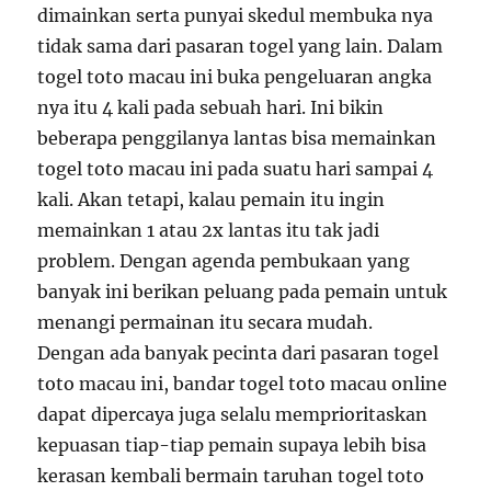
dimainkan serta punyai skedul membuka nya
tidak sama dari pasaran togel yang lain. Dalam
togel toto macau ini buka pengeluaran angka
nya itu 4 kali pada sebuah hari. Ini bikin
beberapa penggilanya lantas bisa memainkan
togel toto macau ini pada suatu hari sampai 4
kali. Akan tetapi, kalau pemain itu ingin
memainkan 1 atau 2x lantas itu tak jadi
problem. Dengan agenda pembukaan yang
banyak ini berikan peluang pada pemain untuk
menangi permainan itu secara mudah.
Dengan ada banyak pecinta dari pasaran togel
toto macau ini, bandar togel toto macau online
dapat dipercaya juga selalu memprioritaskan
kepuasan tiap-tiap pemain supaya lebih bisa
kerasan kembali bermain taruhan togel toto