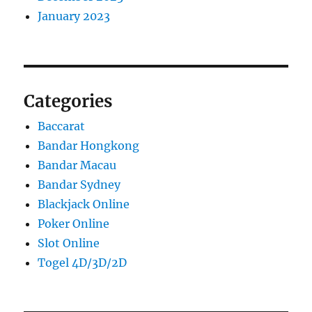
January 2023
Categories
Baccarat
Bandar Hongkong
Bandar Macau
Bandar Sydney
Blackjack Online
Poker Online
Slot Online
Togel 4D/3D/2D