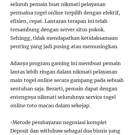
seluruh pemain buat nikmati pelayanan
permaina togel online terpilih dengan efektif,
efisien, cepat. Lantaran terapan ini telah
tersambung dengan server situs pokok.
Sehingg, tidak mendapatkan ketidaksamaan
penting yang jadi pusing atau memusingkan.
Adanya program gaming ini membuat pemain
lantas lebih ringan dalam nikmati pelayanan
main togel online secara gampang pada sebuah
sentuhan saja. Berarti, pemain dapat dengan
entengnya nikmati seluruhnya service togel
online toto macau dalam sekejap.
•Metode pembayaran negosiasi komplet
Deposit dan withdraw sebagai dua bisnis yang