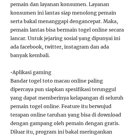
pemain dan layanan konsumen. Layanan
konsumen ini lantas siap menolong pemain
serta bakal menanggapi dengancepat. Maka,
pemain lantas bisa bermain togel online secara
lancar. Untuk jejaring sosial yang dipunyai ini
ada facebook, twitter, instagram dan ada
banyak kembali.
•Aplikasi gaming
Bandar togel toto macau online paling
dipercaya pun siapkan spesifikasi terunggul
yang dapat memberinya kelapangan di seluruh
pemain togel online. Feature itu berwujud
terapan online taruhan yang bisa di download
dengan gampang oleh pemain dengan gratis.
Diluar itu, program ini bakal meringankan