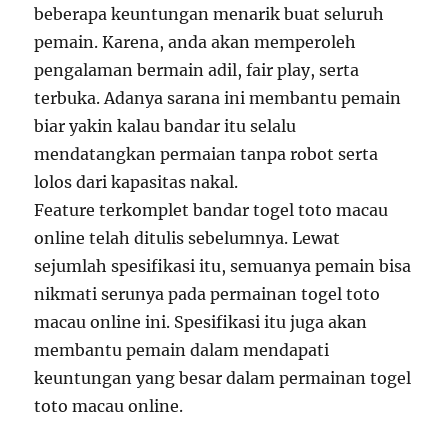
beberapa keuntungan menarik buat seluruh
pemain. Karena, anda akan memperoleh
pengalaman bermain adil, fair play, serta
terbuka. Adanya sarana ini membantu pemain
biar yakin kalau bandar itu selalu
mendatangkan permaian tanpa robot serta
lolos dari kapasitas nakal.
Feature terkomplet bandar togel toto macau
online telah ditulis sebelumnya. Lewat
sejumlah spesifikasi itu, semuanya pemain bisa
nikmati serunya pada permainan togel toto
macau online ini. Spesifikasi itu juga akan
membantu pemain dalam mendapati
keuntungan yang besar dalam permainan togel
toto macau online.