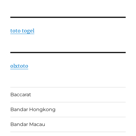
toto togel
olxtoto
Baccarat
Bandar Hongkong
Bandar Macau