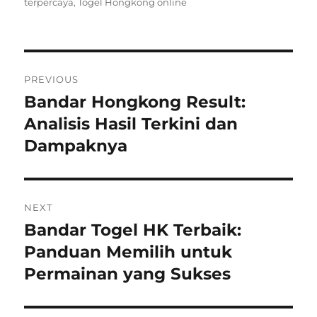
terpercaya
,
Togel Hongkong online
Post
PREVIOUS
navigation
Bandar Hongkong Result:
Previous
post:
Analisis Hasil Terkini dan
Dampaknya
NEXT
Bandar Togel HK Terbaik:
Next
post:
Panduan Memilih untuk
Permainan yang Sukses