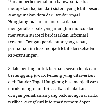
Pemain perlu memahami bahwa setiap hasil
merupakan bagian dari sistem yang lebih besar.
Menggunakan data dari Bandar Togel
Hongkong malam ini, mereka dapat
menganalisis pola yang mungkin muncul dan
menyusun strategi berdasarkan informasi
tersebut. Dengan pendekatan yang tepat,
permainan ini bisa menjadi lebih dari sekadar
keberuntungan.
Selalu penting untuk bermain secara bijak dan
bertanggung jawab. Peluang yang ditawarkan
oleh Bandar Togel Hongkong bisa menjadi cara
untuk menghibur diri, asalkan dilakukan
dengan pemahaman yang baik mengenai risiko
terlibat. Mengikuti informasi terbaru dapat