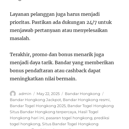
Layanan pelanggan juga harus menjadi
prioritas. Pastikan ada dukungan 24/7 untuk
menjawab pertanyaan atau menyelesaikan
masalah.
Terakhir, promo dan bonus menarik juga
menjadi daya tarik. Bandar yang memberikan
bonus pendaftaran atau cashback dapat
meningkatkan nilai bermain.
Author
Posted
Categories
Tags
admin
May 22, 2025
Bandar Hongkong
on
Bandar Hongkong Jackpot
,
Bandar Hongkong resmi
,
Bandar Togel Hongkong 2025
,
Bandar Togel Hongkong
Situs Bandar Hongkong terpercaya
,
Hasil Togel
Hongkong hari ini
,
pasaran togel hongkong
,
prediksi
togel hongkong
,
Situs Bandar Togel Hongkong