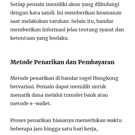
Setiap pemain memiliki akun yang dilindungi
dengan kata sandi. Ini memberikan keamanan
saat melakukan taruhan. Selain itu, bandar
memberikan informasi jelas tentang syarat dan
ketentuan yang berlaku.
Metode Penarikan dan Pembayaran
Metode penarikan di bandar togel Hongkong
bervariasi. Pemain dapat memilih untuk
menarik dana melalui transfer bank atau
metode e-wallet.
Proses penarikan biasanya memerlukan waktu
beberapa jam hingga satu hari kerja,