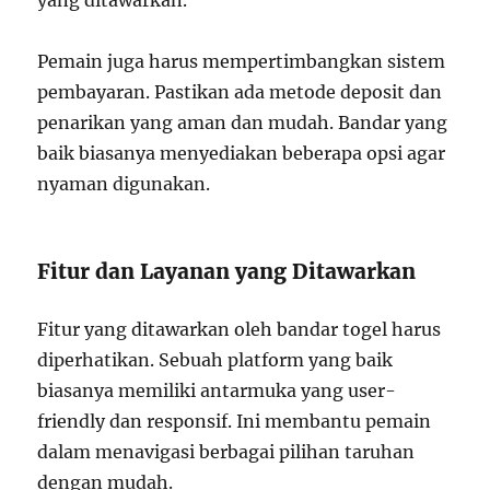
Pemain juga harus mempertimbangkan sistem
pembayaran. Pastikan ada metode deposit dan
penarikan yang aman dan mudah. Bandar yang
baik biasanya menyediakan beberapa opsi agar
nyaman digunakan.
Fitur dan Layanan yang Ditawarkan
Fitur yang ditawarkan oleh bandar togel harus
diperhatikan. Sebuah platform yang baik
biasanya memiliki antarmuka yang user-
friendly dan responsif. Ini membantu pemain
dalam menavigasi berbagai pilihan taruhan
dengan mudah.