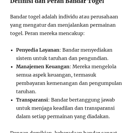
Definisi dan Peran Bandar Togel
Bandar togel adalah individu atau perusahaan
yang mengatur dan menjalankan permainan
togel. Peran mereka mencakup:
Penyedia Layanan
: Bandar menyediakan
sistem untuk taruhan dan pengundian.
Manajemen Keuangan
: Mereka mengelola
semua aspek keuangan, termasuk
pembayaran kemenangan dan pengumpulan
taruhan.
Transparansi
: Bandar bertanggung jawab
untuk menjaga keadilan dan transparansi
dalam setiap permainan yang diadakan.
Dengan demikian, keberadaan bandar sangat