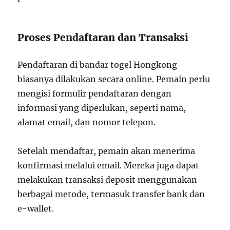
Proses Pendaftaran dan Transaksi
Pendaftaran di bandar togel Hongkong
biasanya dilakukan secara online. Pemain perlu
mengisi formulir pendaftaran dengan
informasi yang diperlukan, seperti nama,
alamat email, dan nomor telepon.
Setelah mendaftar, pemain akan menerima
konfirmasi melalui email. Mereka juga dapat
melakukan transaksi deposit menggunakan
berbagai metode, termasuk transfer bank dan
e-wallet.