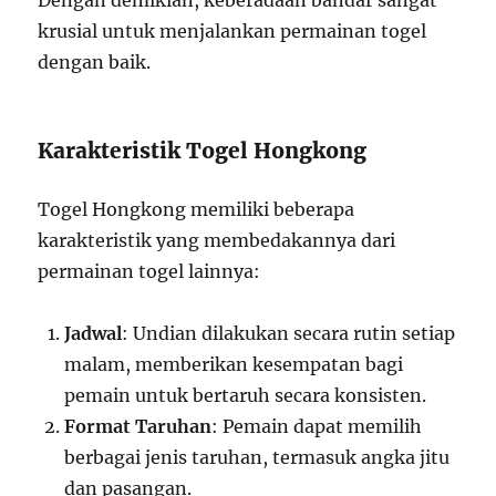
krusial untuk menjalankan permainan togel
dengan baik.
Karakteristik Togel Hongkong
Togel Hongkong memiliki beberapa
karakteristik yang membedakannya dari
permainan togel lainnya:
Jadwal
: Undian dilakukan secara rutin setiap
malam, memberikan kesempatan bagi
pemain untuk bertaruh secara konsisten.
Format Taruhan
: Pemain dapat memilih
berbagai jenis taruhan, termasuk angka jitu
dan pasangan.