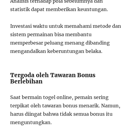
Analisis terhadap pola sebelumnya dan
statistik dapat memberikan keuntungan.
Investasi waktu untuk memahami metode dan
sistem permainan bisa membantu
memperbesar peluang menang dibanding
mengandalkan keberuntungan belaka.
Tergoda oleh Tawaran Bonus
Berlebihan
Saat bermain togel online, pemain sering
terpikat oleh tawaran bonus menarik. Namun,
harus diingat bahwa tidak semua bonus itu
menguntungkan.