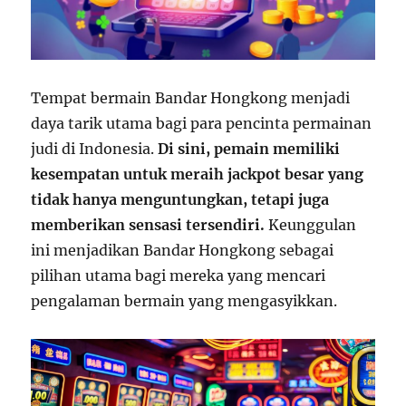
Tempat bermain Bandar Hongkong menjadi
daya tarik utama bagi para pencinta permainan
judi di Indonesia.
Di sini, pemain memiliki
kesempatan untuk meraih jackpot besar yang
tidak hanya menguntungkan, tetapi juga
memberikan sensasi tersendiri.
Keunggulan
ini menjadikan Bandar Hongkong sebagai
pilihan utama bagi mereka yang mencari
pengalaman bermain yang mengasyikkan.