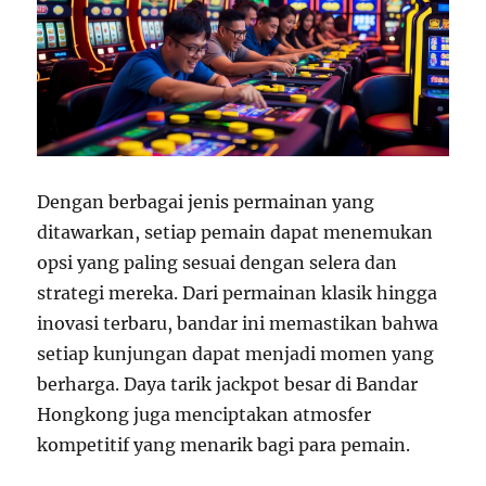
Dengan berbagai jenis permainan yang
ditawarkan, setiap pemain dapat menemukan
opsi yang paling sesuai dengan selera dan
strategi mereka. Dari permainan klasik hingga
inovasi terbaru, bandar ini memastikan bahwa
setiap kunjungan dapat menjadi momen yang
berharga. Daya tarik jackpot besar di Bandar
Hongkong juga menciptakan atmosfer
kompetitif yang menarik bagi para pemain.