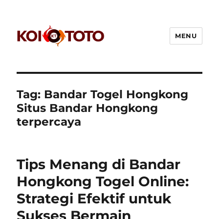
MENU
Freerestaurantcouponsnow
Tag:
Bandar Togel Hongkong
Situs Bandar Hongkong
terpercaya
Tips Menang di Bandar
Hongkong Togel Online:
Strategi Efektif untuk
Sukses Bermain