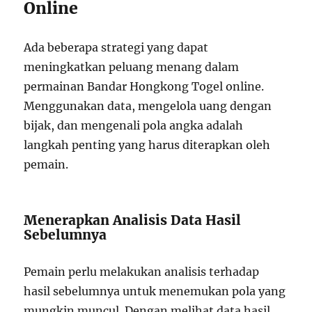
Online
Ada beberapa strategi yang dapat
meningkatkan peluang menang dalam
permainan Bandar Hongkong Togel online.
Menggunakan data, mengelola uang dengan
bijak, dan mengenali pola angka adalah
langkah penting yang harus diterapkan oleh
pemain.
Menerapkan Analisis Data Hasil
Sebelumnya
Pemain perlu melakukan analisis terhadap
hasil sebelumnya untuk menemukan pola yang
mungkin muncul. Dengan melihat data hasil