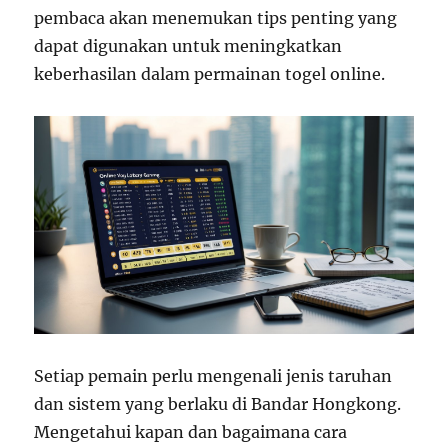
pembaca akan menemukan tips penting yang
dapat digunakan untuk meningkatkan
keberhasilan dalam permainan togel online.
Setiap pemain perlu mengenali jenis taruhan
dan sistem yang berlaku di Bandar Hongkong.
Mengetahui kapan dan bagaimana cara