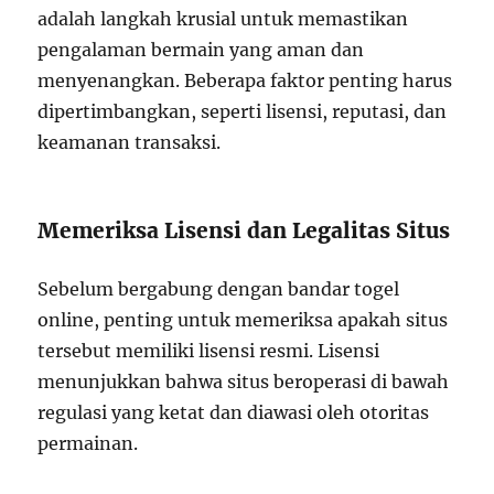
adalah langkah krusial untuk memastikan
pengalaman bermain yang aman dan
menyenangkan. Beberapa faktor penting harus
dipertimbangkan, seperti lisensi, reputasi, dan
keamanan transaksi.
Memeriksa Lisensi dan Legalitas Situs
Sebelum bergabung dengan bandar togel
online, penting untuk memeriksa apakah situs
tersebut memiliki lisensi resmi. Lisensi
menunjukkan bahwa situs beroperasi di bawah
regulasi yang ketat dan diawasi oleh otoritas
permainan.