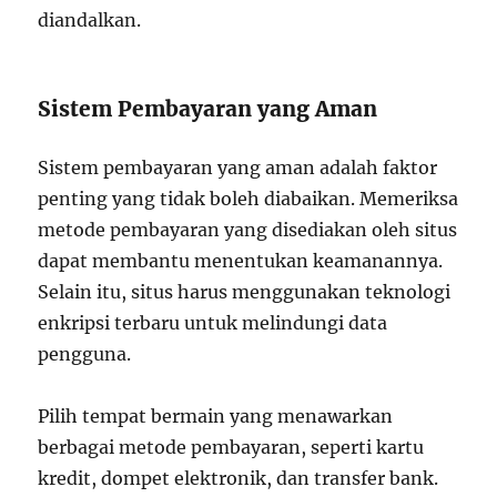
diandalkan.
Sistem Pembayaran yang Aman
Sistem pembayaran yang aman adalah faktor
penting yang tidak boleh diabaikan. Memeriksa
metode pembayaran yang disediakan oleh situs
dapat membantu menentukan keamanannya.
Selain itu, situs harus menggunakan teknologi
enkripsi terbaru untuk melindungi data
pengguna.
Pilih tempat bermain yang menawarkan
berbagai metode pembayaran, seperti kartu
kredit, dompet elektronik, dan transfer bank.