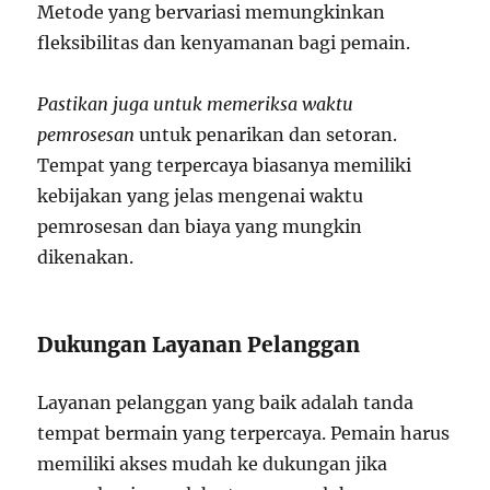
Metode yang bervariasi memungkinkan
fleksibilitas dan kenyamanan bagi pemain.
Pastikan juga untuk memeriksa waktu
pemrosesan
untuk penarikan dan setoran.
Tempat yang terpercaya biasanya memiliki
kebijakan yang jelas mengenai waktu
pemrosesan dan biaya yang mungkin
dikenakan.
Dukungan Layanan Pelanggan
Layanan pelanggan yang baik adalah tanda
tempat bermain yang terpercaya. Pemain harus
memiliki akses mudah ke dukungan jika