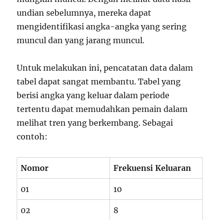
undian sebelumnya, mereka dapat
mengidentifikasi angka-angka yang sering
muncul dan yang jarang muncul.
Untuk melakukan ini, pencatatan data dalam
tabel dapat sangat membantu. Tabel yang
berisi angka yang keluar dalam periode
tertentu dapat memudahkan pemain dalam
melihat tren yang berkembang. Sebagai
contoh:
Nomor
Frekuensi Keluaran
01
10
02
8