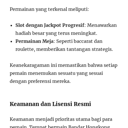
Permainan yang terkenal meliputi:
Slot dengan Jackpot Progresif
: Menawarkan
hadiah besar yang terus meningkat.
Permainan Meja
: Seperti baccarat dan
roulette, memberikan tantangan strategis.
Keanekaragaman ini memastikan bahwa setiap
pemain menemukan sesuatu yang sesuai
dengan preferensi mereka.
Keamanan dan Lisensi Resmi
Keamanan menjadi prioritas utama bagi para
pemain. Tempat bermain Bandar Hongkong