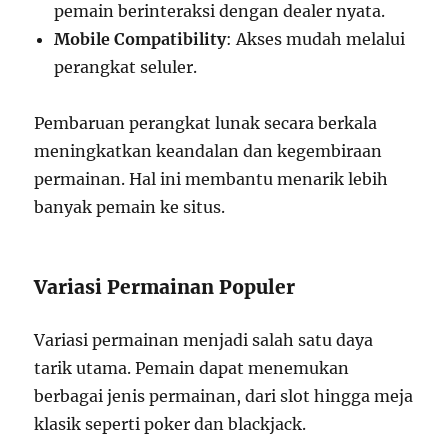
pemain berinteraksi dengan dealer nyata.
Mobile Compatibility
: Akses mudah melalui
perangkat seluler.
Pembaruan perangkat lunak secara berkala
meningkatkan keandalan dan kegembiraan
permainan. Hal ini membantu menarik lebih
banyak pemain ke situs.
Variasi Permainan Populer
Variasi permainan menjadi salah satu daya
tarik utama. Pemain dapat menemukan
berbagai jenis permainan, dari slot hingga meja
klasik seperti poker dan blackjack.