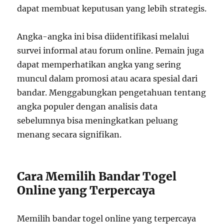
dapat membuat keputusan yang lebih strategis.
Angka-angka ini bisa diidentifikasi melalui
survei informal atau forum online. Pemain juga
dapat memperhatikan angka yang sering
muncul dalam promosi atau acara spesial dari
bandar. Menggabungkan pengetahuan tentang
angka populer dengan analisis data
sebelumnya bisa meningkatkan peluang
menang secara signifikan.
Cara Memilih Bandar Togel
Online yang Terpercaya
Memilih bandar togel online yang terpercaya