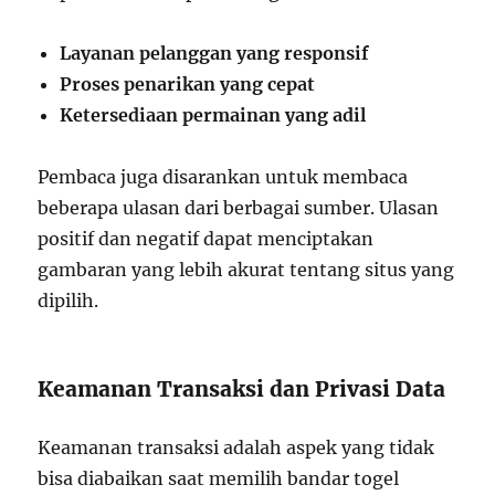
Layanan pelanggan yang responsif
Proses penarikan yang cepat
Ketersediaan permainan yang adil
Pembaca juga disarankan untuk membaca
beberapa ulasan dari berbagai sumber. Ulasan
positif dan negatif dapat menciptakan
gambaran yang lebih akurat tentang situs yang
dipilih.
Keamanan Transaksi dan Privasi Data
Keamanan transaksi adalah aspek yang tidak
bisa diabaikan saat memilih bandar togel