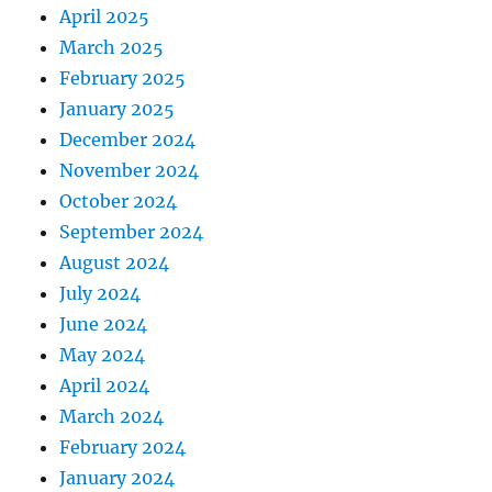
April 2025
March 2025
February 2025
January 2025
December 2024
November 2024
October 2024
September 2024
August 2024
July 2024
June 2024
May 2024
April 2024
March 2024
February 2024
January 2024