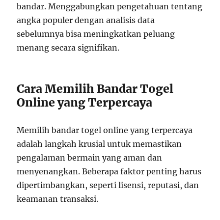
bandar. Menggabungkan pengetahuan tentang
angka populer dengan analisis data
sebelumnya bisa meningkatkan peluang
menang secara signifikan.
Cara Memilih Bandar Togel
Online yang Terpercaya
Memilih bandar togel online yang terpercaya
adalah langkah krusial untuk memastikan
pengalaman bermain yang aman dan
menyenangkan. Beberapa faktor penting harus
dipertimbangkan, seperti lisensi, reputasi, dan
keamanan transaksi.