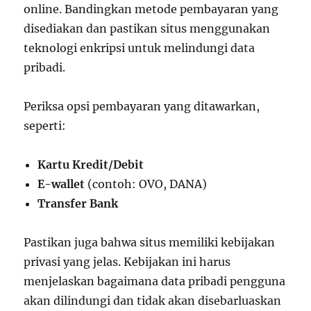
online. Bandingkan metode pembayaran yang
disediakan dan pastikan situs menggunakan
teknologi enkripsi untuk melindungi data
pribadi.
Periksa opsi pembayaran yang ditawarkan,
seperti:
Kartu Kredit/Debit
E-wallet
(contoh: OVO, DANA)
Transfer Bank
Pastikan juga bahwa situs memiliki kebijakan
privasi yang jelas. Kebijakan ini harus
menjelaskan bagaimana data pribadi pengguna
akan dilindungi dan tidak akan disebarluaskan