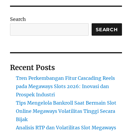
Search
SEARCH
Recent Posts
Tren Perkembangan Fitur Cascading Reels
pada Megaways Slots 2026: Inovasi dan
Prospek Industri
Tips Mengelola Bankroll Saat Bermain Slot
Online Megaways Volatilitas Tinggi Secara
Bijak
Analisis RTP dan Volatilitas Slot Megaways