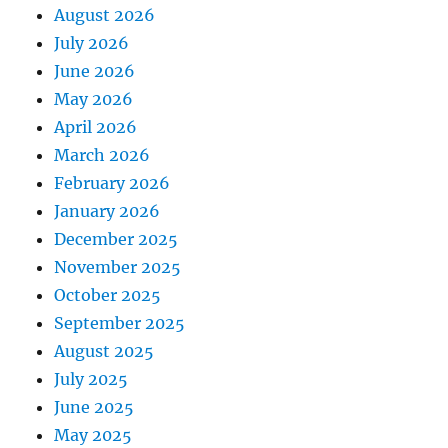
August 2026
July 2026
June 2026
May 2026
April 2026
March 2026
February 2026
January 2026
December 2025
November 2025
October 2025
September 2025
August 2025
July 2025
June 2025
May 2025