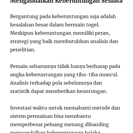
Mengandalkan Keberuntungan Semata
Bergantung pada keberuntungan saja adalah
kesalahan besar dalam bermain togel.
Meskipun keberuntungan memiliki peran,
strategi yang baik membutuhkan analisis dan
penelitian.
Pemain seharusnya tidak hanya berharap pada
angka keberuntungan yang tiba-tiba muncul.
Analisis terhadap pola sebelumnya dan
statistik dapat memberikan keuntungan.
Investasi waktu untuk memahami metode dan
sistem permainan bisa membantu
memperbesar peluang menang dibanding
mengandalkan keberuntungan belaka.