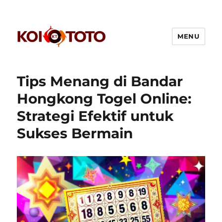
MENU
Freerestaurantcouponsnow
Tips Menang di Bandar
Hongkong Togel Online:
Strategi Efektif untuk
Sukses Bermain