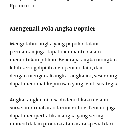
Rp 100.000.
Mengenali Pola Angka Populer
Mengetahui angka yang populer dalam
permainan juga dapat membantu dalam
menentukan pilihan. Beberapa angka mungkin
lebih sering dipilih oleh pemain lain, dan
dengan mengenali angka-angka ini, seseorang
dapat membuat keputusan yang lebih strategis.
Angka-angka ini bisa diidentifikasi melalui
survei informal atau forum online. Pemain juga
dapat memperhatikan angka yang sering
muncul dalam promosi atau acara spesial dari