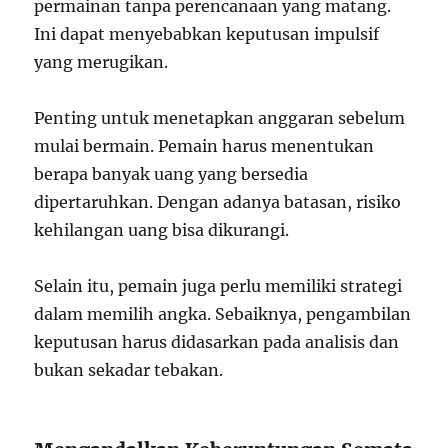
permainan tanpa perencanaan yang matang.
Ini dapat menyebabkan keputusan impulsif
yang merugikan.
Penting untuk menetapkan anggaran sebelum
mulai bermain. Pemain harus menentukan
berapa banyak uang yang bersedia
dipertaruhkan. Dengan adanya batasan, risiko
kehilangan uang bisa dikurangi.
Selain itu, pemain juga perlu memiliki strategi
dalam memilih angka. Sebaiknya, pengambilan
keputusan harus didasarkan pada analisis dan
bukan sekadar tebakan.