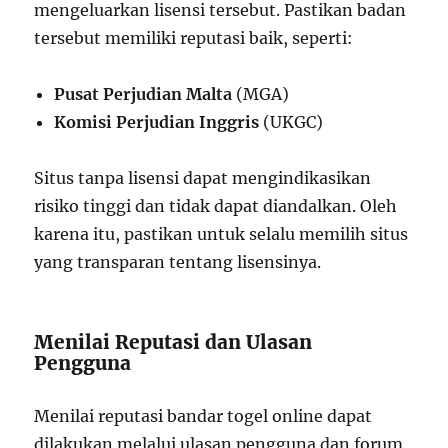
mengeluarkan lisensi tersebut. Pastikan badan
tersebut memiliki reputasi baik, seperti:
Pusat Perjudian Malta
(MGA)
Komisi Perjudian Inggris
(UKGC)
Situs tanpa lisensi dapat mengindikasikan
risiko tinggi dan tidak dapat diandalkan. Oleh
karena itu, pastikan untuk selalu memilih situs
yang transparan tentang lisensinya.
Menilai Reputasi dan Ulasan
Pengguna
Menilai reputasi bandar togel online dapat
dilakukan melalui ulasan pengguna dan forum