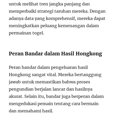
untuk melihat tren jangka panjang dan
memperbaiki strategi taruhan mereka. Dengan
adanya data yang komprehensif, mereka dapat
meningkatkan peluang kemenangan dalam
permainan togel.
Peran Bandar dalam Hasil Hongkong
Peran bandar dalam pengeluaran hasil
Hongkong sangat vital. Mereka bertanggung
jawab untuk memastikan bahwa proses
pengundian berjalan lancar dan hasilnya
akurat. Selain itu, bandar juga berperan dalam
mengedukasi pemain tentang cara bermain
dan memahami hasil.