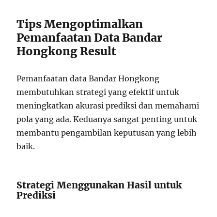
Tips Mengoptimalkan
Pemanfaatan Data Bandar
Hongkong Result
Pemanfaatan data Bandar Hongkong
membutuhkan strategi yang efektif untuk
meningkatkan akurasi prediksi dan memahami
pola yang ada. Keduanya sangat penting untuk
membantu pengambilan keputusan yang lebih
baik.
Strategi Menggunakan Hasil untuk
Prediksi