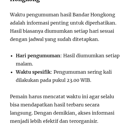
Waktu pengumuman hasil Bandar Hongkong
adalah informasi penting untuk diperhatikan.
Hasil biasanya diumumkan setiap hari sesuai
dengan jadwal yang sudah ditetapkan.
Hari pengumuman
: Hasil diumumkan setiap
malam.
Waktu spesifik
: Pengumuman sering kali
dilakukan pada pukul 23.00 WIB.
Pemain harus mencatat waktu ini agar selalu
bisa mendapatkan hasil terbaru secara
langsung. Dengan demikian, akses informasi
menjadi lebih efektif dan terorganisir.