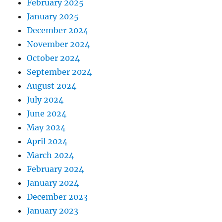
February 2025
January 2025
December 2024
November 2024
October 2024
September 2024
August 2024
July 2024
June 2024
May 2024
April 2024
March 2024
February 2024
January 2024
December 2023
January 2023