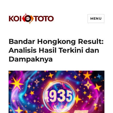
MENU
Freerestaurantcouponsnow
Bandar Hongkong Result:
Analisis Hasil Terkini dan
Dampaknya