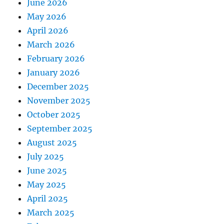
June 2026
May 2026
April 2026
March 2026
February 2026
January 2026
December 2025
November 2025
October 2025
September 2025
August 2025
July 2025
June 2025
May 2025
April 2025
March 2025