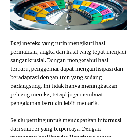
Bagi mereka yang rutin mengikuti hasil
permainan, angka dan hasil yang tepat menjadi
sangat krusial. Dengan mengetahui hasil
terbaru, penggemar dapat mengantisipasi dan
beradaptasi dengan tren yang sedang
berlangsung. Ini tidak hanya meningkatkan
peluang mereka, tetapi juga membuat
pengalaman bermain lebih menarik.
Selalu penting untuk mendapatkan informasi
dari sumber yang terpercaya. Dengan