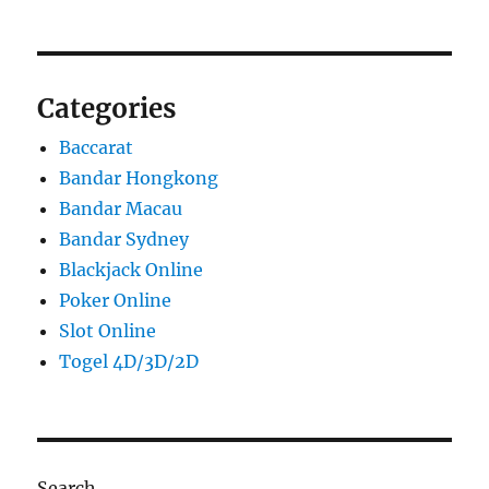
Categories
Baccarat
Bandar Hongkong
Bandar Macau
Bandar Sydney
Blackjack Online
Poker Online
Slot Online
Togel 4D/3D/2D
Search