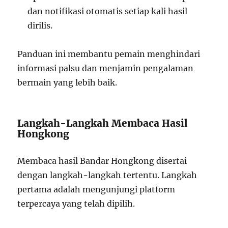
dan notifikasi otomatis setiap kali hasil
dirilis.
Panduan ini membantu pemain menghindari
informasi palsu dan menjamin pengalaman
bermain yang lebih baik.
Langkah-Langkah Membaca Hasil
Hongkong
Membaca hasil Bandar Hongkong disertai
dengan langkah-langkah tertentu. Langkah
pertama adalah mengunjungi platform
terpercaya yang telah dipilih.