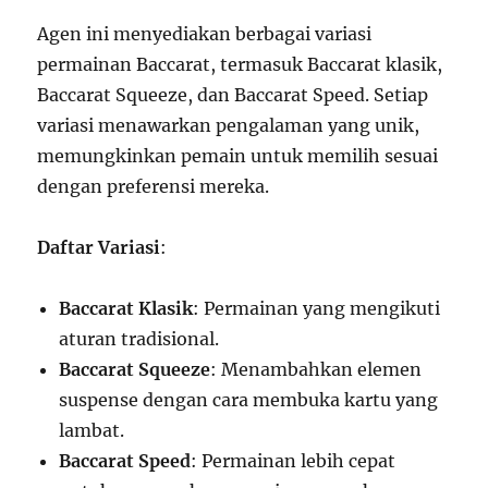
Agen ini menyediakan berbagai variasi
permainan Baccarat, termasuk Baccarat klasik,
Baccarat Squeeze, dan Baccarat Speed. Setiap
variasi menawarkan pengalaman yang unik,
memungkinkan pemain untuk memilih sesuai
dengan preferensi mereka.
Daftar Variasi
:
Baccarat Klasik
: Permainan yang mengikuti
aturan tradisional.
Baccarat Squeeze
: Menambahkan elemen
suspense dengan cara membuka kartu yang
lambat.
Baccarat Speed
: Permainan lebih cepat