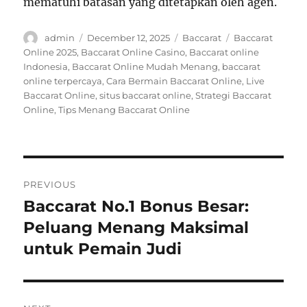
mematuhi batasan yang ditetapkan oleh agen.
Author
Posted
Categories
Tags
admin
December 12, 2025
Baccarat
Baccarat
on
Online 2025
,
Baccarat Online Casino
,
Baccarat online
Indonesia
,
Baccarat Online Mudah Menang
,
baccarat
online terpercaya
,
Cara Bermain Baccarat Online
,
Live
Baccarat Online
,
situs baccarat online
,
Strategi Baccarat
Online
,
Tips Menang Baccarat Online
Post
PREVIOUS
navigation
Baccarat No.1 Bonus Besar:
Previous
post:
Peluang Menang Maksimal
untuk Pemain Judi