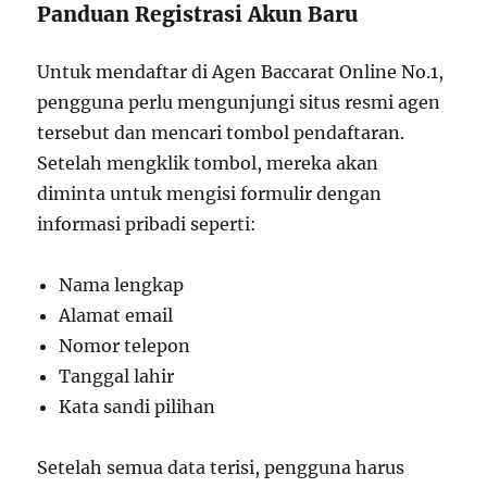
Panduan Registrasi Akun Baru
Untuk mendaftar di Agen Baccarat Online No.1,
pengguna perlu mengunjungi situs resmi agen
tersebut dan mencari tombol pendaftaran.
Setelah mengklik tombol, mereka akan
diminta untuk mengisi formulir dengan
informasi pribadi seperti:
Nama lengkap
Alamat email
Nomor telepon
Tanggal lahir
Kata sandi pilihan
Setelah semua data terisi, pengguna harus