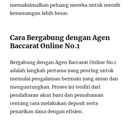
memaksimalkan peluang mereka untuk meraih
kemenangan lebih besar.
Cara Bergabung dengan Agen
Baccarat Online No.1
Bergabung dengan Agen Baccarat Online No.1
adalah langkah pertama yang penting untuk
memulai pengalaman bermain yang aman dan
menguntungkan. Proses ini terdiri dari
pendaftaran akun baru dan pemahaman
tentang cara melakukan deposit serta
penarikan dana dengan efisien.