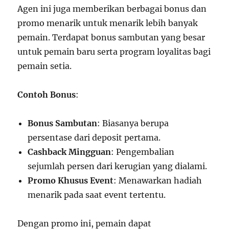
Agen ini juga memberikan berbagai bonus dan
promo menarik untuk menarik lebih banyak
pemain. Terdapat bonus sambutan yang besar
untuk pemain baru serta program loyalitas bagi
pemain setia.
Contoh Bonus
:
Bonus Sambutan
: Biasanya berupa
persentase dari deposit pertama.
Cashback Mingguan
: Pengembalian
sejumlah persen dari kerugian yang dialami.
Promo Khusus Event
: Menawarkan hadiah
menarik pada saat event tertentu.
Dengan promo ini, pemain dapat