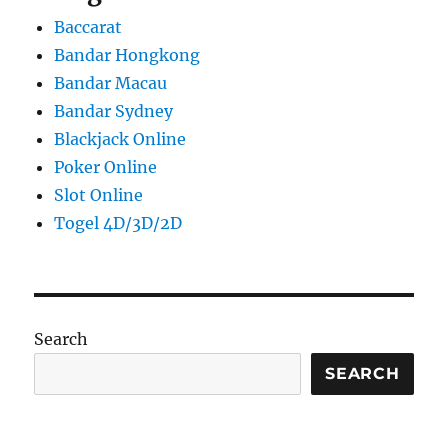
Baccarat
Bandar Hongkong
Bandar Macau
Bandar Sydney
Blackjack Online
Poker Online
Slot Online
Togel 4D/3D/2D
Search
SEARCH