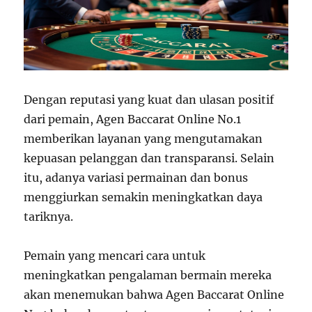
Dengan reputasi yang kuat dan ulasan positif
dari pemain, Agen Baccarat Online No.1
memberikan layanan yang mengutamakan
kepuasan pelanggan dan transparansi. Selain
itu, adanya variasi permainan dan bonus
menggiurkan semakin meningkatkan daya
tariknya.
Pemain yang mencari cara untuk
meningkatkan pengalaman bermain mereka
akan menemukan bahwa Agen Baccarat Online