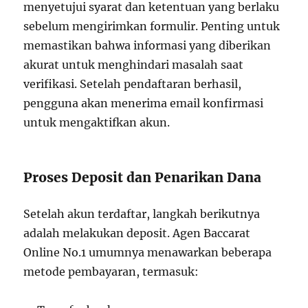
menyetujui syarat dan ketentuan yang berlaku
sebelum mengirimkan formulir. Penting untuk
memastikan bahwa informasi yang diberikan
akurat untuk menghindari masalah saat
verifikasi. Setelah pendaftaran berhasil,
pengguna akan menerima email konfirmasi
untuk mengaktifkan akun.
Proses Deposit dan Penarikan Dana
Setelah akun terdaftar, langkah berikutnya
adalah melakukan deposit. Agen Baccarat
Online No.1 umumnya menawarkan beberapa
metode pembayaran, termasuk: