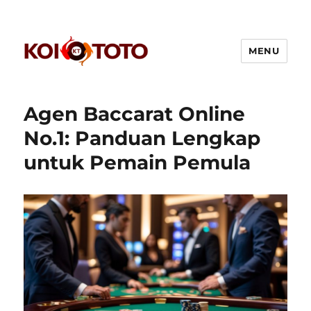
MENU
Freerestaurantcouponsnow
Agen Baccarat Online
No.1: Panduan Lengkap
untuk Pemain Pemula