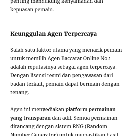
penting mendukung kenyamanan dan
kepuasan pemain.
Keunggulan Agen Terpercaya
Salah satu faktor utama yang menarik pemain
untuk memilih Agen Baccarat Online No.1
adalah reputasinya sebagai agen terpercaya.
Dengan lisensi resmi dan pengawasan dari
badan terkait, pemain dapat bermain dengan
tenang.
Agen ini menyediakan
platform permainan
yang transparan
dan adil. Semua permainan
dirancang dengan sistem RNG (Random
Number Generator) untuk memastikan hasil