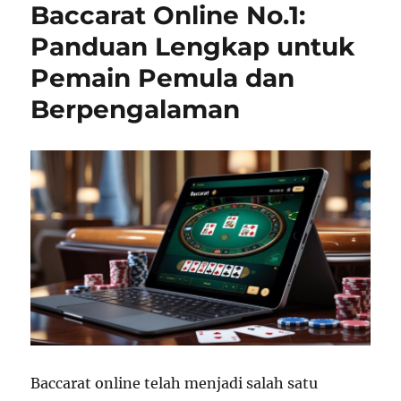
Baccarat Online No.1:
Panduan Lengkap untuk
Pemain Pemula dan
Berpengalaman
Baccarat online telah menjadi salah satu