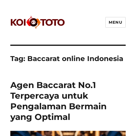
MENU
Freerestaurantcouponsnow
Tag:
Baccarat online Indonesia
Agen Baccarat No.1
Terpercaya untuk
Pengalaman Bermain
yang Optimal