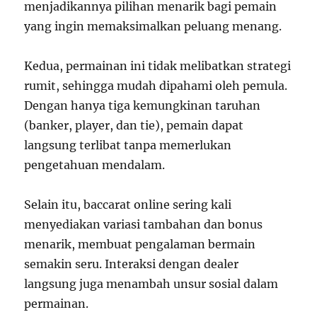
menjadikannya pilihan menarik bagi pemain
yang ingin memaksimalkan peluang menang.
Kedua, permainan ini tidak melibatkan strategi
rumit, sehingga mudah dipahami oleh pemula.
Dengan hanya tiga kemungkinan taruhan
(banker, player, dan tie), pemain dapat
langsung terlibat tanpa memerlukan
pengetahuan mendalam.
Selain itu, baccarat online sering kali
menyediakan variasi tambahan dan bonus
menarik, membuat pengalaman bermain
semakin seru. Interaksi dengan dealer
langsung juga menambah unsur sosial dalam
permainan.