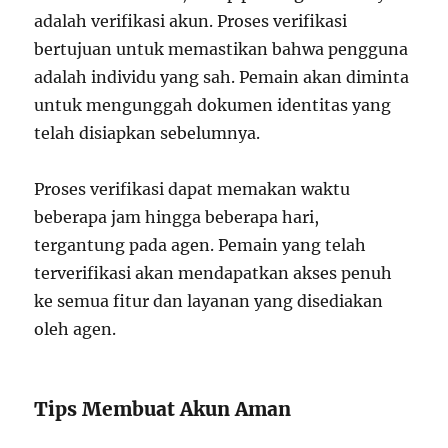
adalah verifikasi akun. Proses verifikasi
bertujuan untuk memastikan bahwa pengguna
adalah individu yang sah. Pemain akan diminta
untuk mengunggah dokumen identitas yang
telah disiapkan sebelumnya.
Proses verifikasi dapat memakan waktu
beberapa jam hingga beberapa hari,
tergantung pada agen. Pemain yang telah
terverifikasi akan mendapatkan akses penuh
ke semua fitur dan layanan yang disediakan
oleh agen.
Tips Membuat Akun Aman