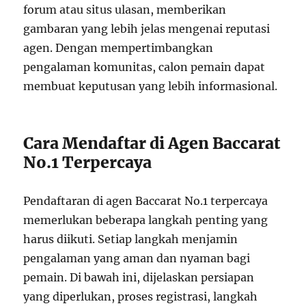
forum atau situs ulasan, memberikan
gambaran yang lebih jelas mengenai reputasi
agen. Dengan mempertimbangkan
pengalaman komunitas, calon pemain dapat
membuat keputusan yang lebih informasional.
Cara Mendaftar di Agen Baccarat
No.1 Terpercaya
Pendaftaran di agen Baccarat No.1 terpercaya
memerlukan beberapa langkah penting yang
harus diikuti. Setiap langkah menjamin
pengalaman yang aman dan nyaman bagi
pemain. Di bawah ini, dijelaskan persiapan
yang diperlukan, proses registrasi, langkah