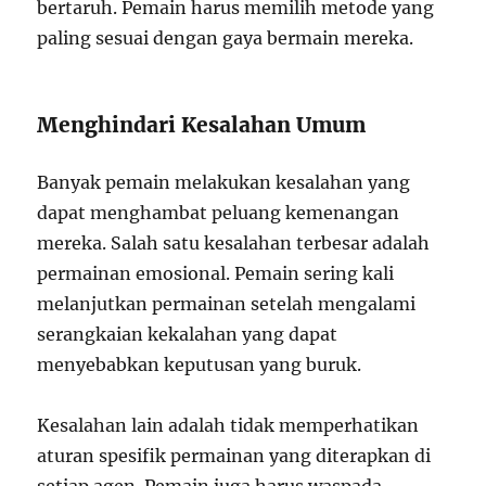
bertaruh. Pemain harus memilih metode yang
paling sesuai dengan gaya bermain mereka.
Menghindari Kesalahan Umum
Banyak pemain melakukan kesalahan yang
dapat menghambat peluang kemenangan
mereka. Salah satu kesalahan terbesar adalah
permainan emosional. Pemain sering kali
melanjutkan permainan setelah mengalami
serangkaian kekalahan yang dapat
menyebabkan keputusan yang buruk.
Kesalahan lain adalah tidak memperhatikan
aturan spesifik permainan yang diterapkan di
setiap agen. Pemain juga harus waspada