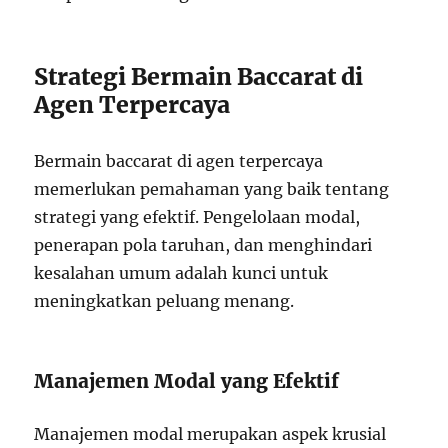
Strategi Bermain Baccarat di
Agen Terpercaya
Bermain baccarat di agen terpercaya
memerlukan pemahaman yang baik tentang
strategi yang efektif. Pengelolaan modal,
penerapan pola taruhan, dan menghindari
kesalahan umum adalah kunci untuk
meningkatkan peluang menang.
Manajemen Modal yang Efektif
Manajemen modal merupakan aspek krusial