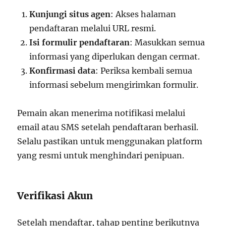
Kunjungi situs agen
: Akses halaman
pendaftaran melalui URL resmi.
Isi formulir pendaftaran
: Masukkan semua
informasi yang diperlukan dengan cermat.
Konfirmasi data
: Periksa kembali semua
informasi sebelum mengirimkan formulir.
Pemain akan menerima notifikasi melalui
email atau SMS setelah pendaftaran berhasil.
Selalu pastikan untuk menggunakan platform
yang resmi untuk menghindari penipuan.
Verifikasi Akun
Setelah mendaftar, tahap penting berikutnya