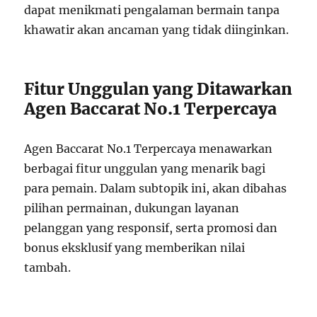
dapat menikmati pengalaman bermain tanpa
khawatir akan ancaman yang tidak diinginkan.
Fitur Unggulan yang Ditawarkan
Agen Baccarat No.1 Terpercaya
Agen Baccarat No.1 Terpercaya menawarkan
berbagai fitur unggulan yang menarik bagi
para pemain. Dalam subtopik ini, akan dibahas
pilihan permainan, dukungan layanan
pelanggan yang responsif, serta promosi dan
bonus eksklusif yang memberikan nilai
tambah.