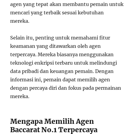
agen yang tepat akan membantu pemain untuk
mencari yang terbaik sesuai kebutuhan
mereka.
Selain itu, penting untuk memahami fitur
keamanan yang ditawarkan oleh agen
terpercaya. Mereka biasanya menggunakan
teknologi enkripsi terbaru untuk melindungi
data pribadi dan keuangan pemain. Dengan
informasi ini, pemain dapat memilih agen
dengan percaya diri dan fokus pada permainan
mereka.
Mengapa Memilih Agen
Baccarat No.1 Terpercaya