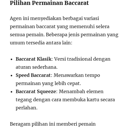
Pilihan Permainan Baccarat
Agen ini menyediakan berbagai variasi
permainan baccarat yang memenuhi selera
semua pemain. Beberapa jenis permainan yang
umum tersedia antara lain:
Baccarat Klasik
: Versi tradisional dengan
aturan sederhana.
Speed Baccarat
: Menawarkan tempo
permainan yang lebih cepat.
Baccarat Squeeze
: Menambah elemen
tegang dengan cara membuka kartu secara
perlahan.
Beragam pilihan ini memberi pemain