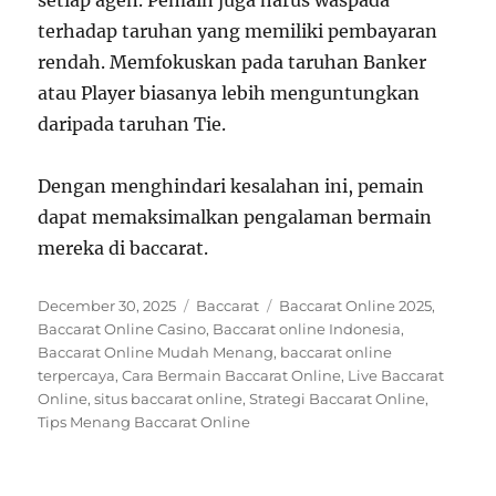
terhadap taruhan yang memiliki pembayaran
rendah. Memfokuskan pada taruhan Banker
atau Player biasanya lebih menguntungkan
daripada taruhan Tie.
Dengan menghindari kesalahan ini, pemain
dapat memaksimalkan pengalaman bermain
mereka di baccarat.
Posted
Categories
Tags
December 30, 2025
Baccarat
Baccarat Online 2025
,
on
Baccarat Online Casino
,
Baccarat online Indonesia
,
Baccarat Online Mudah Menang
,
baccarat online
terpercaya
,
Cara Bermain Baccarat Online
,
Live Baccarat
Online
,
situs baccarat online
,
Strategi Baccarat Online
,
Tips Menang Baccarat Online