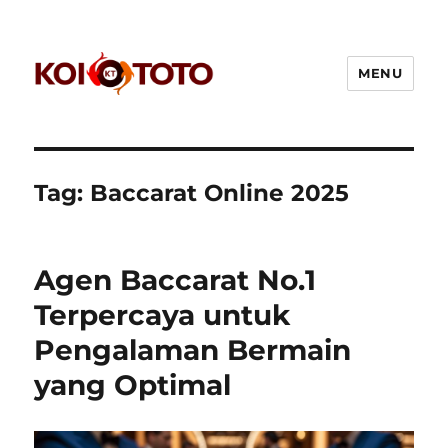
MENU
Freerestaurantcouponsnow
Tag:
Baccarat Online 2025
Agen Baccarat No.1
Terpercaya untuk
Pengalaman Bermain
yang Optimal