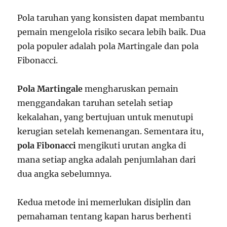
Pola taruhan yang konsisten dapat membantu
pemain mengelola risiko secara lebih baik. Dua
pola populer adalah pola Martingale dan pola
Fibonacci.
Pola Martingale
mengharuskan pemain
menggandakan taruhan setelah setiap
kekalahan, yang bertujuan untuk menutupi
kerugian setelah kemenangan. Sementara itu,
pola Fibonacci
mengikuti urutan angka di
mana setiap angka adalah penjumlahan dari
dua angka sebelumnya.
Kedua metode ini memerlukan disiplin dan
pemahaman tentang kapan harus berhenti