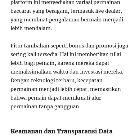
platform ini menyediakan variasi permainan
baccarat yang beragam, termasuk live dealer,
yang membuat pengalaman bermain menjadi
lebih mendalam.
Fitur tambahan seperti bonus dan promosi juga
sering kali tersedia. Hal ini memberikan nilai
lebih bagi pemain, karena mereka dapat
memaksimalkan waktu dan investasi mereka.
Dengan teknologi terbaru, kecepatan
permainan menjadi lebih cepat, memastikan
bahwa pemain dapat menikmati alur
permainan tanpa gangguan.
Keamanan dan Transparansi Data