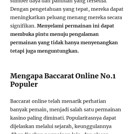
sumber daya dan panduan yang tersedia.
Dengan pengetahuan yang tepat, mereka dapat
meningkatkan peluang menang mereka secara
signifikan.
Menyelami permainan ini dapat
membuka pintu menuju pengalaman
permainan yang tidak hanya menyenangkan
tetapi juga menguntungkan.
Mengapa Baccarat Online No.1
Populer
Baccarat online telah menarik perhatian
banyak pemain, menjadi salah satu permainan
kasino paling diminati. Popularitasnya dapat
dijelaskan melalui sejarah, keunggulannya