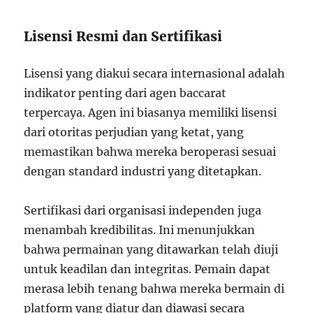
Lisensi Resmi dan Sertifikasi
Lisensi yang diakui secara internasional adalah
indikator penting dari agen baccarat
terpercaya. Agen ini biasanya memiliki lisensi
dari otoritas perjudian yang ketat, yang
memastikan bahwa mereka beroperasi sesuai
dengan standard industri yang ditetapkan.
Sertifikasi dari organisasi independen juga
menambah kredibilitas. Ini menunjukkan
bahwa permainan yang ditawarkan telah diuji
untuk keadilan dan integritas. Pemain dapat
merasa lebih tenang bahwa mereka bermain di
platform yang diatur dan diawasi secara