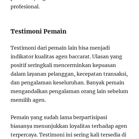
profesional.
Testimoni Pemain
Testimoni dari pemain lain bisa menjadi
indikator kualitas agen baccarat. Ulasan yang
positif seringkali mencerminkan kepuasan
dalam layanan pelanggan, kecepatan transaksi,
dan pengalaman keseluruhan. Banyak pemain
mengandalkan pengalaman orang lain sebelum
memilih agen.
Pemain yang sudah lama berpartisipasi
biasanya menunjukkan loyalitas terhadap agen
terpercaya. Testimoni ini sering kali tersedia di