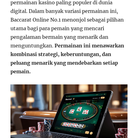
permainan kasino paling populer di dunia
digital. Dalam banyak variasi permainan ini,
Baccarat Online No.1 menonjol sebagai pilihan
utama bagi para pemain yang mencari
pengalaman bermain yang menarik dan
menguntungkan.
Permainan ini menawarkan
kombinasi strategi, keberuntungan, dan
peluang menarik yang mendebarkan setiap
pemain.