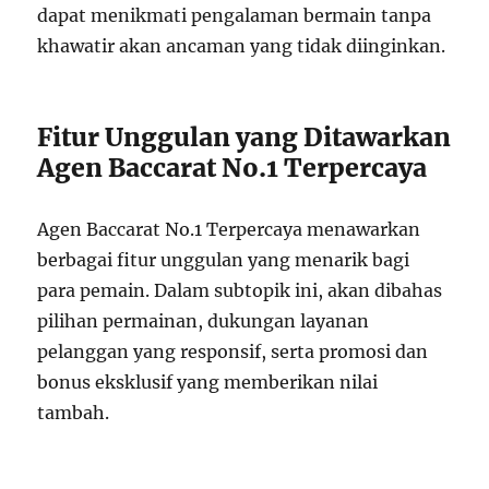
dapat menikmati pengalaman bermain tanpa
khawatir akan ancaman yang tidak diinginkan.
Fitur Unggulan yang Ditawarkan
Agen Baccarat No.1 Terpercaya
Agen Baccarat No.1 Terpercaya menawarkan
berbagai fitur unggulan yang menarik bagi
para pemain. Dalam subtopik ini, akan dibahas
pilihan permainan, dukungan layanan
pelanggan yang responsif, serta promosi dan
bonus eksklusif yang memberikan nilai
tambah.