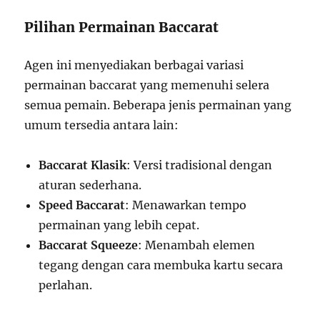
Pilihan Permainan Baccarat
Agen ini menyediakan berbagai variasi
permainan baccarat yang memenuhi selera
semua pemain. Beberapa jenis permainan yang
umum tersedia antara lain:
Baccarat Klasik
: Versi tradisional dengan
aturan sederhana.
Speed Baccarat
: Menawarkan tempo
permainan yang lebih cepat.
Baccarat Squeeze
: Menambah elemen
tegang dengan cara membuka kartu secara
perlahan.