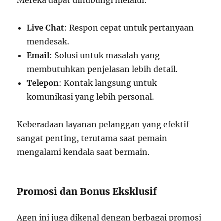
Live Chat
: Respon cepat untuk pertanyaan
mendesak.
Email
: Solusi untuk masalah yang
membutuhkan penjelasan lebih detail.
Telepon
: Kontak langsung untuk
komunikasi yang lebih personal.
Keberadaan layanan pelanggan yang efektif
sangat penting, terutama saat pemain
mengalami kendala saat bermain.
Promosi dan Bonus Eksklusif
Agen ini juga dikenal dengan berbagai promosi