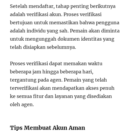
Setelah mendaftar, tahap penting berikutnya
adalah verifikasi akun. Proses verifikasi
bertujuan untuk memastikan bahwa pengguna
adalah individu yang sah. Pemain akan diminta
untuk mengunggah dokumen identitas yang
telah disiapkan sebelumnya.
Proses verifikasi dapat memakan waktu
beberapa jam hingga beberapa hari,
tergantung pada agen. Pemain yang telah
terverifikasi akan mendapatkan akses penuh
ke semua fitur dan layanan yang disediakan
oleh agen.
Tips Membuat Akun Aman