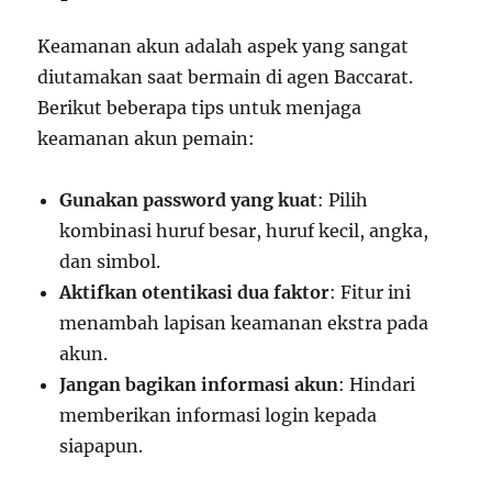
Keamanan akun adalah aspek yang sangat
diutamakan saat bermain di agen Baccarat.
Berikut beberapa tips untuk menjaga
keamanan akun pemain:
Gunakan password yang kuat
: Pilih
kombinasi huruf besar, huruf kecil, angka,
dan simbol.
Aktifkan otentikasi dua faktor
: Fitur ini
menambah lapisan keamanan ekstra pada
akun.
Jangan bagikan informasi akun
: Hindari
memberikan informasi login kepada
siapapun.