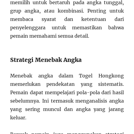
memilih untuk bertaruh pada angka tunggal,
grup angka, atau kombinasi. Penting untuk
membaca syarat dan ketentuan dari
penyelenggara untuk memastikan bahwa
pemain memahami semua detail.
Strategi Menebak Angka
Menebak angka dalam Togel Hongkong
memerlukan pendekatan yang sistematis.
Pemain dapat mempelajari pola-pola dari hasil
sebelumnya. Ini termasuk menganalisis angka
yang sering muncul dan angka yang jarang
keluar.