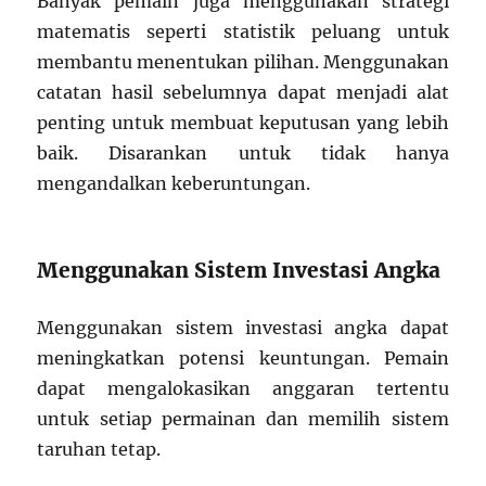
Banyak pemain juga menggunakan strategi
matematis seperti statistik peluang untuk
membantu menentukan pilihan. Menggunakan
catatan hasil sebelumnya dapat menjadi alat
penting untuk membuat keputusan yang lebih
baik. Disarankan untuk tidak hanya
mengandalkan keberuntungan.
Menggunakan Sistem Investasi Angka
Menggunakan sistem investasi angka dapat
meningkatkan potensi keuntungan. Pemain
dapat mengalokasikan anggaran tertentu
untuk setiap permainan dan memilih sistem
taruhan tetap.