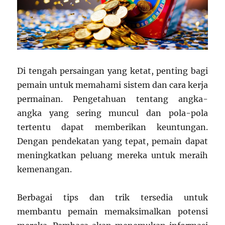
Di tengah persaingan yang ketat, penting bagi
pemain untuk memahami sistem dan cara kerja
permainan. Pengetahuan tentang angka-
angka yang sering muncul dan pola-pola
tertentu dapat memberikan keuntungan.
Dengan pendekatan yang tepat, pemain dapat
meningkatkan peluang mereka untuk meraih
kemenangan.
Berbagai tips dan trik tersedia untuk
membantu pemain memaksimalkan potensi