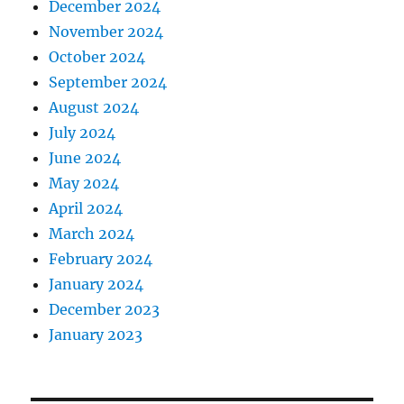
December 2024
November 2024
October 2024
September 2024
August 2024
July 2024
June 2024
May 2024
April 2024
March 2024
February 2024
January 2024
December 2023
January 2023