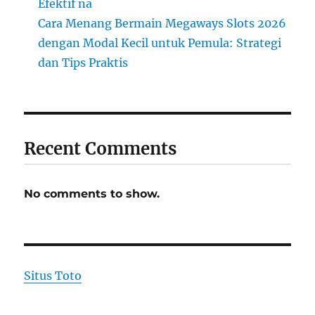
Efektif na
Cara Menang Bermain Megaways Slots 2026
dengan Modal Kecil untuk Pemula: Strategi
dan Tips Praktis
Recent Comments
No comments to show.
Situs Toto