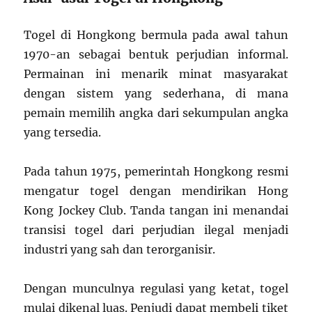
Togel di Hongkong bermula pada awal tahun
1970-an sebagai bentuk perjudian informal.
Permainan ini menarik minat masyarakat
dengan sistem yang sederhana, di mana
pemain memilih angka dari sekumpulan angka
yang tersedia.
Pada tahun 1975, pemerintah Hongkong resmi
mengatur togel dengan mendirikan Hong
Kong Jockey Club. Tanda tangan ini menandai
transisi togel dari perjudian ilegal menjadi
industri yang sah dan terorganisir.
Dengan munculnya regulasi yang ketat, togel
mulai dikenal luas. Penjudi dapat membeli tiket