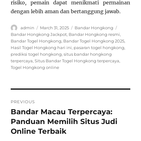
risiko, pemain dapat menikmati permainan
dengan lebih aman dan bertanggung jawab.
Author
Posted
Categories
Tags
admin
March 31, 2025
Bandar Hongkong
on
Bandar Hongkong Jackpot
,
Bandar Hongkong resmi
,
Bandar Togel Hongkong
,
Bandar Togel Hongkong 2025
,
Hasil Togel Hongkong hari ini
,
pasaran togel hongkong
,
prediksi togel hongkong
,
situs bandar hongkong
terpercaya
,
Situs Bandar Togel Hongkong terpercaya
,
Togel Hongkong online
Post
PREVIOUS
navigation
Bandar Macau Terpercaya:
Previous
post:
Panduan Memilih Situs Judi
Online Terbaik