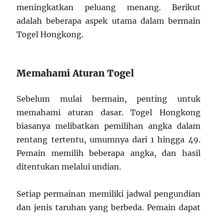
meningkatkan peluang menang. Berikut
adalah beberapa aspek utama dalam bermain
Togel Hongkong.
Memahami Aturan Togel
Sebelum mulai bermain, penting untuk
memahami aturan dasar. Togel Hongkong
biasanya melibatkan pemilihan angka dalam
rentang tertentu, umumnya dari 1 hingga 49.
Pemain memilih beberapa angka, dan hasil
ditentukan melalui undian.
Setiap permainan memiliki jadwal pengundian
dan jenis taruhan yang berbeda. Pemain dapat