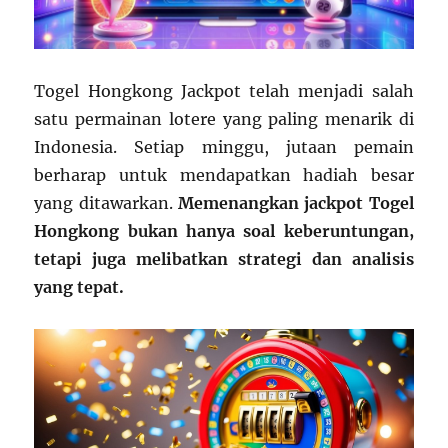
Togel Hongkong Jackpot telah menjadi salah
satu permainan lotere yang paling menarik di
Indonesia. Setiap minggu, jutaan pemain
berharap untuk mendapatkan hadiah besar
yang ditawarkan.
Memenangkan jackpot Togel
Hongkong bukan hanya soal keberuntungan,
tetapi juga melibatkan strategi dan analisis
yang tepat.