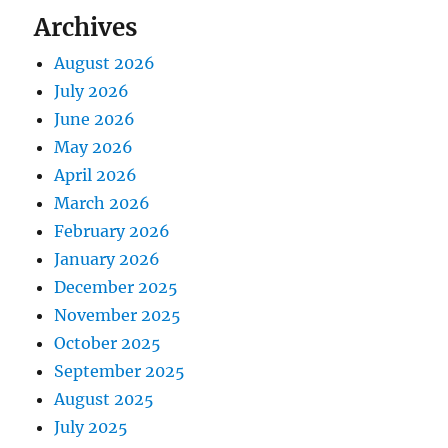
Archives
August 2026
July 2026
June 2026
May 2026
April 2026
March 2026
February 2026
January 2026
December 2025
November 2025
October 2025
September 2025
August 2025
July 2025