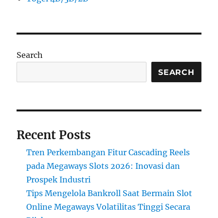
Search
SEARCH
Recent Posts
Tren Perkembangan Fitur Cascading Reels
pada Megaways Slots 2026: Inovasi dan
Prospek Industri
Tips Mengelola Bankroll Saat Bermain Slot
Online Megaways Volatilitas Tinggi Secara