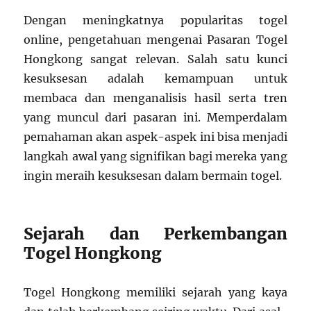
Dengan meningkatnya popularitas togel
online, pengetahuan mengenai Pasaran Togel
Hongkong sangat relevan. Salah satu kunci
kesuksesan adalah kemampuan untuk
membaca dan menganalisis hasil serta tren
yang muncul dari pasaran ini. Memperdalam
pemahaman akan aspek-aspek ini bisa menjadi
langkah awal yang signifikan bagi mereka yang
ingin meraih kesuksesan dalam bermain togel.
Sejarah dan Perkembangan
Togel Hongkong
Togel Hongkong memiliki sejarah yang kaya