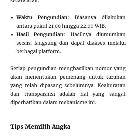
secara acak.
Waktu Pengundian
: Biasanya dilakukan
antara pukul 21.00 hingga 22.00 WIB.
Hasil Pengundian
: Hasilnya diumumkan
secara langsung dan dapat diakses melalui
berbagai platform.
Setiap pengundian menghasilkan nomor yang
akan menentukan pemenang untuk taruhan
yang telah dipasang sebelumnya. Keakuratan
dan transparansi adalah hal yang sangat
diperhatikan dalam mekanisme ini.
Tips Memilih Angka