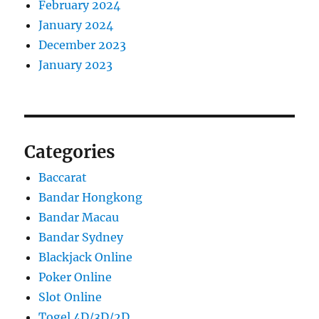
February 2024
January 2024
December 2023
January 2023
Categories
Baccarat
Bandar Hongkong
Bandar Macau
Bandar Sydney
Blackjack Online
Poker Online
Slot Online
Togel 4D/3D/2D