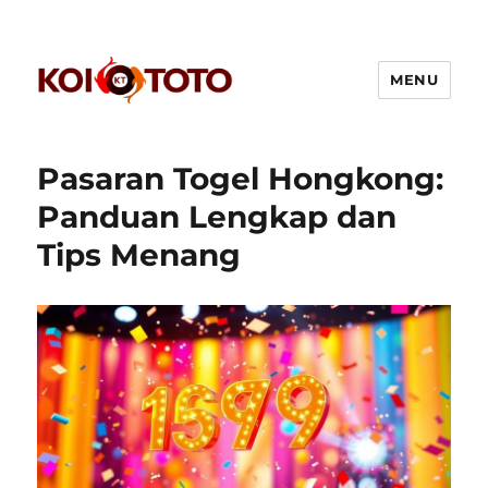
MENU
Freerestaurantcouponsnow
Pasaran Togel Hongkong:
Panduan Lengkap dan
Tips Menang