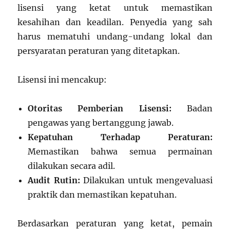
lisensi yang ketat untuk memastikan
kesahihan dan keadilan. Penyedia yang sah
harus mematuhi undang-undang lokal dan
persyaratan peraturan yang ditetapkan.
Lisensi ini mencakup:
Otoritas Pemberian Lisensi:
Badan
pengawas yang bertanggung jawab.
Kepatuhan Terhadap Peraturan:
Memastikan bahwa semua permainan
dilakukan secara adil.
Audit Rutin:
Dilakukan untuk mengevaluasi
praktik dan memastikan kepatuhan.
Berdasarkan peraturan yang ketat, pemain