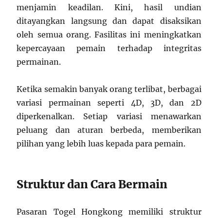
menjamin keadilan. Kini, hasil undian
ditayangkan langsung dan dapat disaksikan
oleh semua orang. Fasilitas ini meningkatkan
kepercayaan pemain terhadap integritas
permainan.
Ketika semakin banyak orang terlibat, berbagai
variasi permainan seperti 4D, 3D, dan 2D
diperkenalkan. Setiap variasi menawarkan
peluang dan aturan berbeda, memberikan
pilihan yang lebih luas kepada para pemain.
Struktur dan Cara Bermain
Pasaran Togel Hongkong memiliki struktur