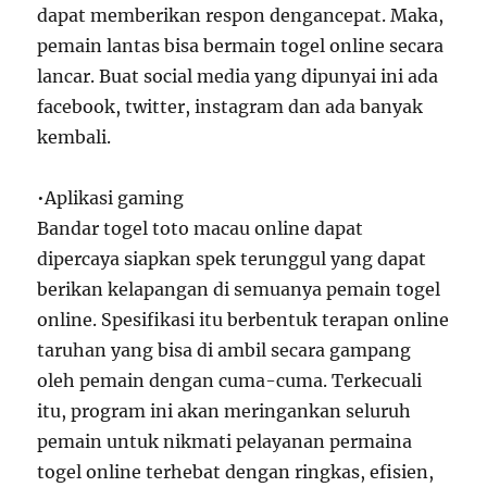
dapat memberikan respon dengancepat. Maka,
pemain lantas bisa bermain togel online secara
lancar. Buat social media yang dipunyai ini ada
facebook, twitter, instagram dan ada banyak
kembali.
•Aplikasi gaming
Bandar togel toto macau online dapat
dipercaya siapkan spek terunggul yang dapat
berikan kelapangan di semuanya pemain togel
online. Spesifikasi itu berbentuk terapan online
taruhan yang bisa di ambil secara gampang
oleh pemain dengan cuma-cuma. Terkecuali
itu, program ini akan meringankan seluruh
pemain untuk nikmati pelayanan permaina
togel online terhebat dengan ringkas, efisien,