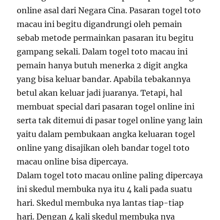
online asal dari Negara Cina. Pasaran togel toto
macau ini begitu digandrungi oleh pemain
sebab metode permainkan pasaran itu begitu
gampang sekali. Dalam togel toto macau ini
pemain hanya butuh menerka 2 digit angka
yang bisa keluar bandar. Apabila tebakannya
betul akan keluar jadi juaranya. Tetapi, hal
membuat special dari pasaran togel online ini
serta tak ditemui di pasar togel online yang lain
yaitu dalam pembukaan angka keluaran togel
online yang disajikan oleh bandar togel toto
macau online bisa dipercaya.
Dalam togel toto macau online paling dipercaya
ini skedul membuka nya itu 4 kali pada suatu
hari. Skedul membuka nya lantas tiap-tiap
hari. Dengan 4 kali skedul membuka nya