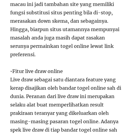
macau ini jadi tambahan site yang memiliki
fungsi substitusi situs penting bila di-stop,
merasakan down skema, dan sebagainya.
Hingga, biarpun situs utamannya mempunyai
masalah anda juga masih dapat rasakan
serunya permainkan togel online lewat link
preferensi.
•Fitur live draw online
Live draw sebagai satu diantara feature yang
kerap disajikan oleh bandar togel online sah di
dunia. Peranan dari live draw ini merupakan
selaku alat buat memperlihatkan result
prakiraan teranyar yang dikeluarkan oleh
masing-masing pasaran togel online. Adanya
spek live draw di tiap bandar togel online sah