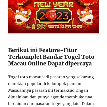
Berikut ini Feature-Fitur
Terkomplet Bandar Togel Toto
Macau Online Dapat dipercaya
Togel toto macau jadi pasaran yang sekarang
demikian popular di kelompok pemain.
Masalahnya pasaran ini termaksud ringan
dimainkan dan punya agenda membuka nya
berlainan dari pasaran togel yang lain. Dalam