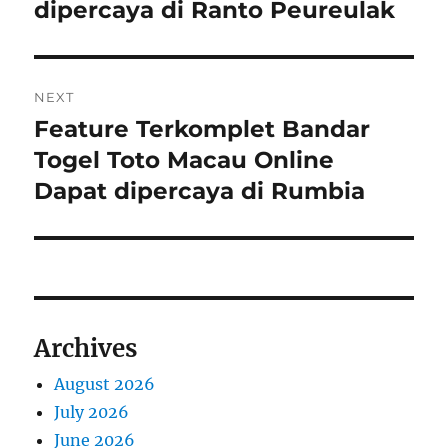
dipercaya di Ranto Peureulak
NEXT
Feature Terkomplet Bandar
Next
post:
Togel Toto Macau Online
Dapat dipercaya di Rumbia
Archives
August 2026
July 2026
June 2026