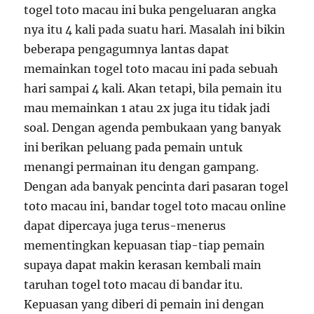
togel toto macau ini buka pengeluaran angka
nya itu 4 kali pada suatu hari. Masalah ini bikin
beberapa pengagumnya lantas dapat
memainkan togel toto macau ini pada sebuah
hari sampai 4 kali. Akan tetapi, bila pemain itu
mau memainkan 1 atau 2x juga itu tidak jadi
soal. Dengan agenda pembukaan yang banyak
ini berikan peluang pada pemain untuk
menangi permainan itu dengan gampang.
Dengan ada banyak pencinta dari pasaran togel
toto macau ini, bandar togel toto macau online
dapat dipercaya juga terus-menerus
mementingkan kepuasan tiap-tiap pemain
supaya dapat makin kerasan kembali main
taruhan togel toto macau di bandar itu.
Kepuasan yang diberi di pemain ini dengan