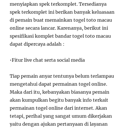
menyiapkan spek terkomplet. Tersedianya
spek terkomplet ini berikan banyak keluasaan
di pemain buat memainkan togel toto macau
online secara lancar. Karenanya, berikut ini
spesifikasi komplet bandar togel toto macau
dapat dipercaya adalah :
•Fitur live chat serta social media
Tiap pemain anyar tentunya belum terlampau
mengetahui dapat permainan togel online.
Maka dari itu, kebanyakan biasanya pemain
akan kumpulkan begitu banyak info terkait
permainan togel online dari internet. Akan
tetapi, perihal yang sangat umum dikerjakan
yaitu dengan ajukan pertanyaan di layanan