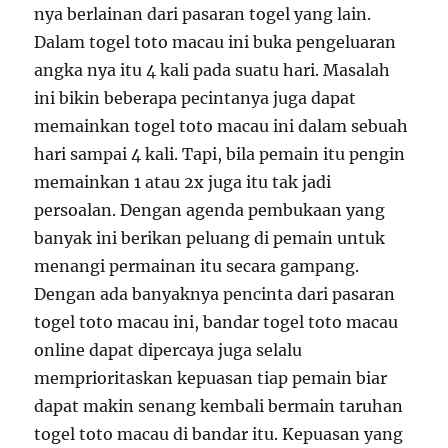
nya berlainan dari pasaran togel yang lain.
Dalam togel toto macau ini buka pengeluaran
angka nya itu 4 kali pada suatu hari. Masalah
ini bikin beberapa pecintanya juga dapat
memainkan togel toto macau ini dalam sebuah
hari sampai 4 kali. Tapi, bila pemain itu pengin
memainkan 1 atau 2x juga itu tak jadi
persoalan. Dengan agenda pembukaan yang
banyak ini berikan peluang di pemain untuk
menangi permainan itu secara gampang.
Dengan ada banyaknya pencinta dari pasaran
togel toto macau ini, bandar togel toto macau
online dapat dipercaya juga selalu
memprioritaskan kepuasan tiap pemain biar
dapat makin senang kembali bermain taruhan
togel toto macau di bandar itu. Kepuasan yang