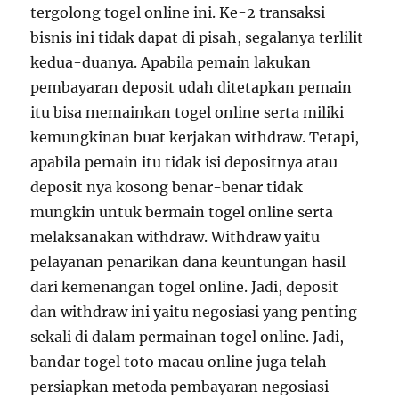
tergolong togel online ini. Ke-2 transaksi
bisnis ini tidak dapat di pisah, segalanya terlilit
kedua-duanya. Apabila pemain lakukan
pembayaran deposit udah ditetapkan pemain
itu bisa memainkan togel online serta miliki
kemungkinan buat kerjakan withdraw. Tetapi,
apabila pemain itu tidak isi depositnya atau
deposit nya kosong benar-benar tidak
mungkin untuk bermain togel online serta
melaksanakan withdraw. Withdraw yaitu
pelayanan penarikan dana keuntungan hasil
dari kemenangan togel online. Jadi, deposit
dan withdraw ini yaitu negosiasi yang penting
sekali di dalam permainan togel online. Jadi,
bandar togel toto macau online juga telah
persiapkan metoda pembayaran negosiasi