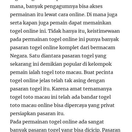
mana, banyak pengagumnya bisa akses
permainan itu lewat cara online. Di mana juga
serta kapan juga pemain dapat memainkan
togel online ini. Tidak hanya itu, keistimewaan
pada permainan togel online ini punya banyak
pasaran togel online komplet dari bermacam
Negara. Satu diantara pasaran togel yang
sekarang ini demikian popular di kelompok
pemain ialah togel toto macau. Buat pecinta
togel online jelas telah tak asing dengan
pasaran togel itu. Karena amat ternamanya
togel toto macau ini telah ada bandar togel
toto macau online bisa dipercaya yang privat
persiapkan pasaran itu.
Pada permainan togel online ada sangat
banyak pasaran togel yang bisa dicicip. Pasaran