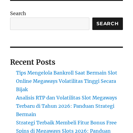
Search
SEARCH
Recent Posts
Tips Mengelola Bankroll Saat Bermain Slot
Online Megaways Volatilitas Tinggi Secara
Bijak
Analisis RTP dan Volatilitas Slot Megaways
Terbaru di Tahun 2026: Panduan Strategi
Bermain
Strategi Terbaik Membeli Fitur Bonus Free
Spins di Megaways Slots 2026: Panduan