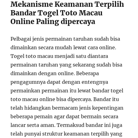
Mekanisme Keamanan Terpilih
Bandar Togel Toto Macau
Online Paling dipercaya
Pelbagai jenis permainan taruhan sudah bisa
dimainkan secara mudah lewat cara online.
Togel toto macau menjadi satu diantara
permainan taruhan yang sekarang sudah bisa
dimainkan dengan online. Beberapa
pengagumnya dapat dengan entengnya
permainkan permainan itu lewat bandar togel
toto macau online bisa dipercaya. Bandar itu
telah hidangkan bermacam jenis kepentingan
beberapa pemain agar dapat bermain secara
lancar serta aman. Termaksud bandar ini juga
telah punyai struktur keamanan terpilih yang