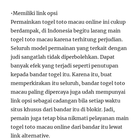
•Memiliki link opsi
Permainkan togel toto macau online ini cukup
berdampak, di Indonesia begitu larang main
togel toto macau karena terhitung perjudian.
Seluruh model permainan yang terkait dengan
judi sangatlah tidak diperbolehkan. Dapat
banyak efek yang terjadi seperti penutupan
kepada bandar togel itu. Karena itu, buat
memperkirakan itu seluruh, bandar togel toto
macau paling dipercaya juga udah mempunyai
link opsi sebagai cadangan bila setiap waktu
situs khusus dari bandar itu di blokir. Jadi,
pemain juga tetap bisa nikmati pelayanan main
togel toto macau online dari bandar itu lewat
link alternative.