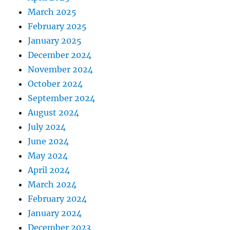
March 2025
February 2025
January 2025
December 2024
November 2024
October 2024
September 2024
August 2024
July 2024
June 2024
May 2024
April 2024
March 2024
February 2024
January 2024
December 2023