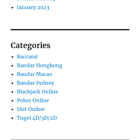
January 2023
Categories
Baccarat
Bandar Hongkong
Bandar Macau
Bandar Sydney
Blackjack Online
Poker Online
Slot Online
Togel 4D/3D/2D