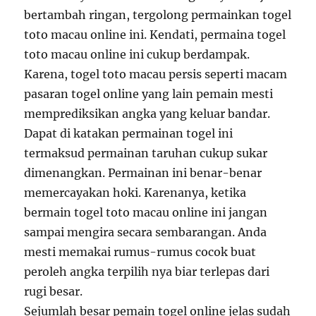
bertambah ringan, tergolong permainkan togel
toto macau online ini. Kendati, permaina togel
toto macau online ini cukup berdampak.
Karena, togel toto macau persis seperti macam
pasaran togel online yang lain pemain mesti
memprediksikan angka yang keluar bandar.
Dapat di katakan permainan togel ini
termaksud permainan taruhan cukup sukar
dimenangkan. Permainan ini benar-benar
memercayakan hoki. Karenanya, ketika
bermain togel toto macau online ini jangan
sampai mengira secara sembarangan. Anda
mesti memakai rumus-rumus cocok buat
peroleh angka terpilih nya biar terlepas dari
rugi besar.
Sejumlah besar pemain togel online jelas sudah