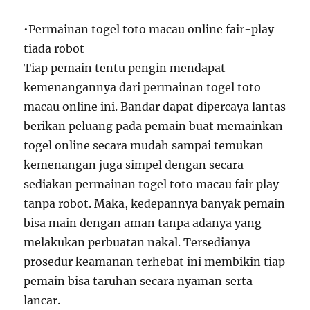
•Permainan togel toto macau online fair-play
tiada robot
Tiap pemain tentu pengin mendapat
kemenangannya dari permainan togel toto
macau online ini. Bandar dapat dipercaya lantas
berikan peluang pada pemain buat memainkan
togel online secara mudah sampai temukan
kemenangan juga simpel dengan secara
sediakan permainan togel toto macau fair play
tanpa robot. Maka, kedepannya banyak pemain
bisa main dengan aman tanpa adanya yang
melakukan perbuatan nakal. Tersedianya
prosedur keamanan terhebat ini membikin tiap
pemain bisa taruhan secara nyaman serta
lancar.