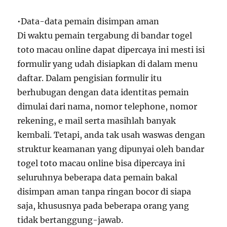
•Data-data pemain disimpan aman
Di waktu pemain tergabung di bandar togel
toto macau online dapat dipercaya ini mesti isi
formulir yang udah disiapkan di dalam menu
daftar. Dalam pengisian formulir itu
berhubugan dengan data identitas pemain
dimulai dari nama, nomor telephone, nomor
rekening, e mail serta masihlah banyak
kembali. Tetapi, anda tak usah waswas dengan
struktur keamanan yang dipunyai oleh bandar
togel toto macau online bisa dipercaya ini
seluruhnya beberapa data pemain bakal
disimpan aman tanpa ringan bocor di siapa
saja, khususnya pada beberapa orang yang
tidak bertanggung-jawab.