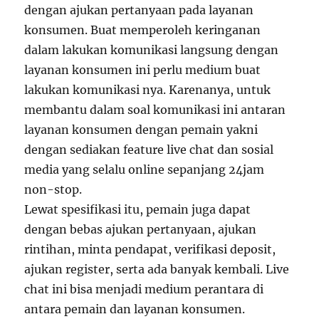
dengan ajukan pertanyaan pada layanan
konsumen. Buat memperoleh keringanan
dalam lakukan komunikasi langsung dengan
layanan konsumen ini perlu medium buat
lakukan komunikasi nya. Karenanya, untuk
membantu dalam soal komunikasi ini antaran
layanan konsumen dengan pemain yakni
dengan sediakan feature live chat dan sosial
media yang selalu online sepanjang 24jam
non-stop.
Lewat spesifikasi itu, pemain juga dapat
dengan bebas ajukan pertanyaan, ajukan
rintihan, minta pendapat, verifikasi deposit,
ajukan register, serta ada banyak kembali. Live
chat ini bisa menjadi medium perantara di
antara pemain dan layanan konsumen.