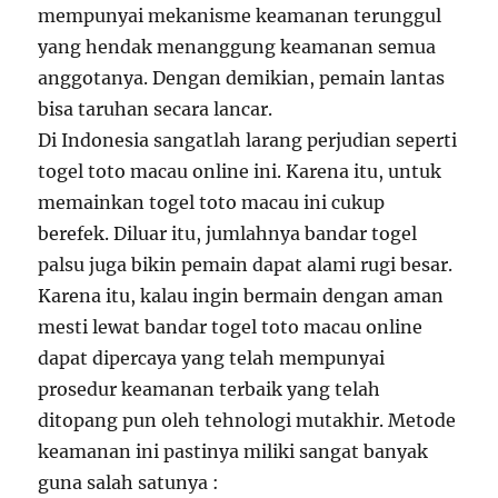
mempunyai mekanisme keamanan terunggul
yang hendak menanggung keamanan semua
anggotanya. Dengan demikian, pemain lantas
bisa taruhan secara lancar.
Di Indonesia sangatlah larang perjudian seperti
togel toto macau online ini. Karena itu, untuk
memainkan togel toto macau ini cukup
berefek. Diluar itu, jumlahnya bandar togel
palsu juga bikin pemain dapat alami rugi besar.
Karena itu, kalau ingin bermain dengan aman
mesti lewat bandar togel toto macau online
dapat dipercaya yang telah mempunyai
prosedur keamanan terbaik yang telah
ditopang pun oleh tehnologi mutakhir. Metode
keamanan ini pastinya miliki sangat banyak
guna salah satunya :