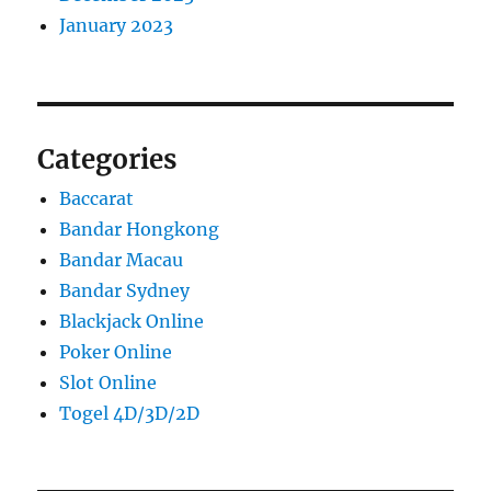
January 2023
Categories
Baccarat
Bandar Hongkong
Bandar Macau
Bandar Sydney
Blackjack Online
Poker Online
Slot Online
Togel 4D/3D/2D