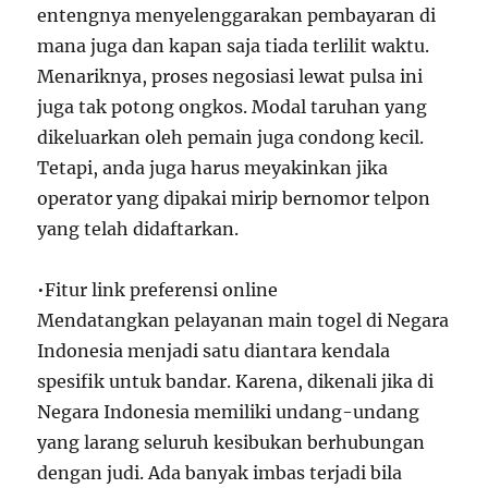
entengnya menyelenggarakan pembayaran di
mana juga dan kapan saja tiada terlilit waktu.
Menariknya, proses negosiasi lewat pulsa ini
juga tak potong ongkos. Modal taruhan yang
dikeluarkan oleh pemain juga condong kecil.
Tetapi, anda juga harus meyakinkan jika
operator yang dipakai mirip bernomor telpon
yang telah didaftarkan.
•Fitur link preferensi online
Mendatangkan pelayanan main togel di Negara
Indonesia menjadi satu diantara kendala
spesifik untuk bandar. Karena, dikenali jika di
Negara Indonesia memiliki undang-undang
yang larang seluruh kesibukan berhubungan
dengan judi. Ada banyak imbas terjadi bila