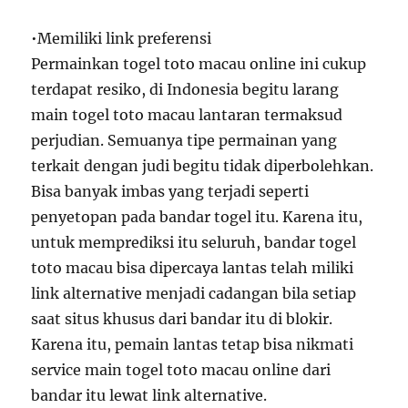
•Memiliki link preferensi
Permainkan togel toto macau online ini cukup
terdapat resiko, di Indonesia begitu larang
main togel toto macau lantaran termaksud
perjudian. Semuanya tipe permainan yang
terkait dengan judi begitu tidak diperbolehkan.
Bisa banyak imbas yang terjadi seperti
penyetopan pada bandar togel itu. Karena itu,
untuk memprediksi itu seluruh, bandar togel
toto macau bisa dipercaya lantas telah miliki
link alternative menjadi cadangan bila setiap
saat situs khusus dari bandar itu di blokir.
Karena itu, pemain lantas tetap bisa nikmati
service main togel toto macau online dari
bandar itu lewat link alternative.