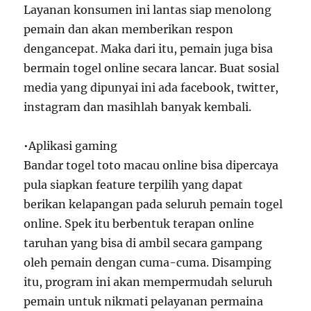
Layanan konsumen ini lantas siap menolong
pemain dan akan memberikan respon
dengancepat. Maka dari itu, pemain juga bisa
bermain togel online secara lancar. Buat sosial
media yang dipunyai ini ada facebook, twitter,
instagram dan masihlah banyak kembali.
•Aplikasi gaming
Bandar togel toto macau online bisa dipercaya
pula siapkan feature terpilih yang dapat
berikan kelapangan pada seluruh pemain togel
online. Spek itu berbentuk terapan online
taruhan yang bisa di ambil secara gampang
oleh pemain dengan cuma-cuma. Disamping
itu, program ini akan mempermudah seluruh
pemain untuk nikmati pelayanan permaina