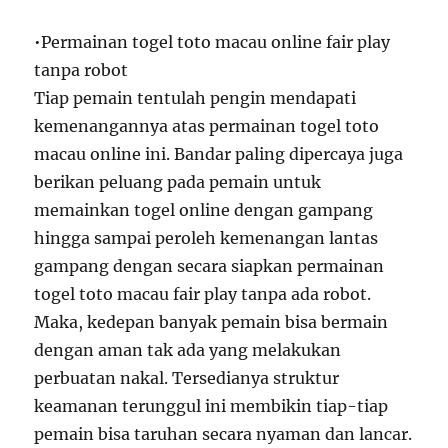
•Permainan togel toto macau online fair play
tanpa robot
Tiap pemain tentulah pengin mendapati
kemenangannya atas permainan togel toto
macau online ini. Bandar paling dipercaya juga
berikan peluang pada pemain untuk
memainkan togel online dengan gampang
hingga sampai peroleh kemenangan lantas
gampang dengan secara siapkan permainan
togel toto macau fair play tanpa ada robot.
Maka, kedepan banyak pemain bisa bermain
dengan aman tak ada yang melakukan
perbuatan nakal. Tersedianya struktur
keamanan terunggul ini membikin tiap-tiap
pemain bisa taruhan secara nyaman dan lancar.