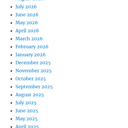
July 2026
June 2026
May 2026
April 2026
March 2026
February 2026
January 2026
December 2025
November 2025
October 2025
September 2025
August 2025
July 2025
June 2025
May 2025
April 2025