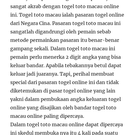
sangat akrab dengan togel toto macau online
ini. Togel toto macau ialah pasaran togel online
dari Negara Cina. Pasaran togel toto macau ini
sangatlah digandrungi oleh pemain sebab
metode permainkan pasaran itu benar-benar
gampang sekali. Dalam togel toto macau ini
pemain perlu menerka 2 digit angka yang bisa
keluar bandar. Apabila tebakannya betul dapat
keluar jadi juaranya. Tapi, perihal membuat
special dari pasaran togel online ini dan tidak
diketemukan di pasar togel online yang lain
yakni dalam pembukaan angka keluaran togel
online yang disajikan oleh bandar togel toto
macau online paling dipercaya.
Dalam togel toto macau online dapat dipercaya
ini skedul membuka nya itu 4 kali pada suatu