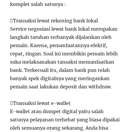
komplet salah satunya :
Transaksi lewat rekening bank lokal
Service negosiasi lewat bank lokal merupakan
langkah taruhan terbanyak dijalankan oleh
pemain. Karena, pemanfaatannya efektif,
cepat, ringan. Soal ini membikin pemain lebih
suka melaksanakan tansaksi memanfaatkan
bank. Terkecuali itu, dalam bank pun telah
banyak spek digitalnya yang meringankan
pemain saat lakukan deposit dan withdraw.
Transaksi lewat e-wallet
E-wallet atau dompet digital yaitu salah
satunya pelayanan terhebat yang biasa dipakai
oleh semuanya orang sekarang. Anda bisa