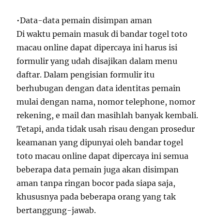
•Data-data pemain disimpan aman
Di waktu pemain masuk di bandar togel toto
macau online dapat dipercaya ini harus isi
formulir yang udah disajikan dalam menu
daftar. Dalam pengisian formulir itu
berhubugan dengan data identitas pemain
mulai dengan nama, nomor telephone, nomor
rekening, e mail dan masihlah banyak kembali.
Tetapi, anda tidak usah risau dengan prosedur
keamanan yang dipunyai oleh bandar togel
toto macau online dapat dipercaya ini semua
beberapa data pemain juga akan disimpan
aman tanpa ringan bocor pada siapa saja,
khususnya pada beberapa orang yang tak
bertanggung-jawab.