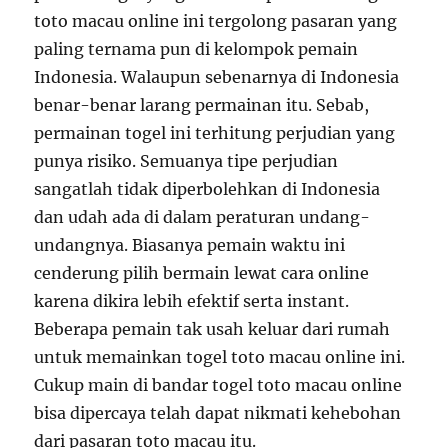
toto macau online ini tergolong pasaran yang
paling ternama pun di kelompok pemain
Indonesia. Walaupun sebenarnya di Indonesia
benar-benar larang permainan itu. Sebab,
permainan togel ini terhitung perjudian yang
punya risiko. Semuanya tipe perjudian
sangatlah tidak diperbolehkan di Indonesia
dan udah ada di dalam peraturan undang-
undangnya. Biasanya pemain waktu ini
cenderung pilih bermain lewat cara online
karena dikira lebih efektif serta instant.
Beberapa pemain tak usah keluar dari rumah
untuk memainkan togel toto macau online ini.
Cukup main di bandar togel toto macau online
bisa dipercaya telah dapat nikmati kehebohan
dari pasaran toto macau itu.