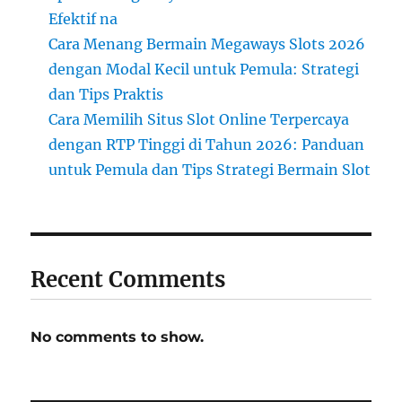
Efektif na
Cara Menang Bermain Megaways Slots 2026
dengan Modal Kecil untuk Pemula: Strategi
dan Tips Praktis
Cara Memilih Situs Slot Online Terpercaya
dengan RTP Tinggi di Tahun 2026: Panduan
untuk Pemula dan Tips Strategi Bermain Slot
Recent Comments
No comments to show.