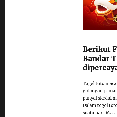
Berikut 
Bandar T
dipercay
Togel toto maca
golongan pemain
punyai skedul me
Dalam togel toto
suatu hari. Mas