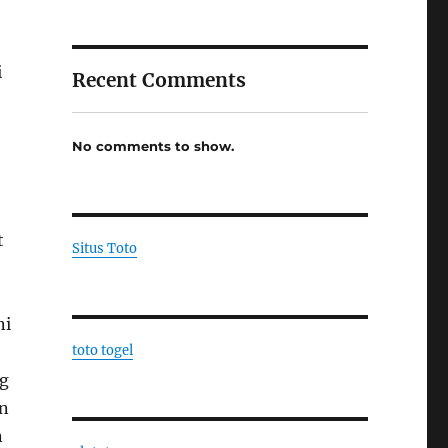
i
Recent Comments
No comments to show.
t
Situs Toto
ni
toto togel
ng
an
n