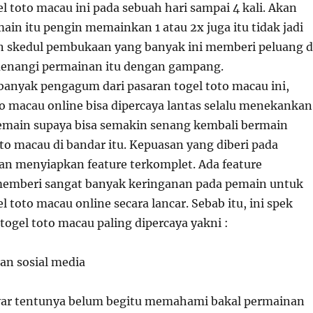
 toto macau ini pada sebuah hari sampai 4 kali. Akan
main itu pengin memainkan 1 atau 2x juga itu tidak jadi
 skedul pembukaan yang banyak ini memberi peluang d
enangi permainan itu dengan gampang.
anyak pengagum dari pasaran togel toto macau ini,
to macau online bisa dipercaya lantas selalu menekankan
emain supaya bisa semakin senang kembali bermain
to macau di bandar itu. Kepuasan yang diberi pada
an menyiapkan feature terkomplet. Ada feature
memberi sangat banyak keringanan pada pemain untuk
toto macau online secara lancar. Sebab itu, ini spek
ogel toto macau paling dipercaya yakni :
dan sosial media
yar tentunya belum begitu memahami bakal permainan