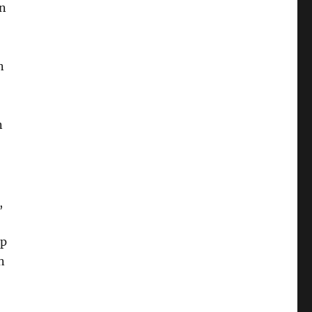
an
n
n
,
ap
n