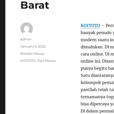
Barat
KOITOTO
– Perm
banyak pemain y
Author
admin
modern suatu in
Posted
January 3, 2023
dimainkan. Di m
on
Categories
Bandar Macau
cara online. Di
Tags
KOITOTO
,
Toto Macau
online ini. Disa
punya begitu ba
Satu diantaranya
kelompok pemain
pastilah telah t
ternamanya toge
bisa dipercaya y
Di dalam permai