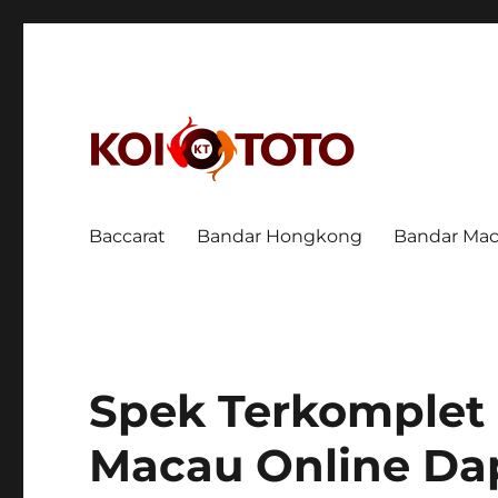
Daftar Bandar Toto Macau Terpercaya
Freerestaurantcoupons
Baccarat
Bandar Hongkong
Bandar Ma
Spek Terkomplet 
Macau Online Dap