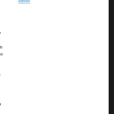
olxtoto
i
o
in
to
r
a