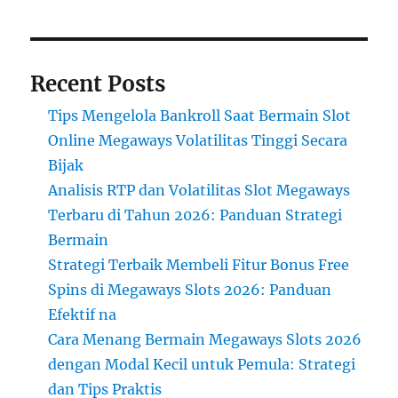
Recent Posts
Tips Mengelola Bankroll Saat Bermain Slot
Online Megaways Volatilitas Tinggi Secara
Bijak
Analisis RTP dan Volatilitas Slot Megaways
Terbaru di Tahun 2026: Panduan Strategi
Bermain
Strategi Terbaik Membeli Fitur Bonus Free
Spins di Megaways Slots 2026: Panduan
Efektif na
Cara Menang Bermain Megaways Slots 2026
dengan Modal Kecil untuk Pemula: Strategi
dan Tips Praktis