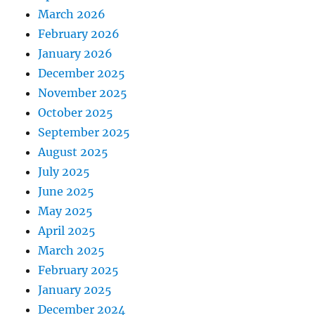
March 2026
February 2026
January 2026
December 2025
November 2025
October 2025
September 2025
August 2025
July 2025
June 2025
May 2025
April 2025
March 2025
February 2025
January 2025
December 2024