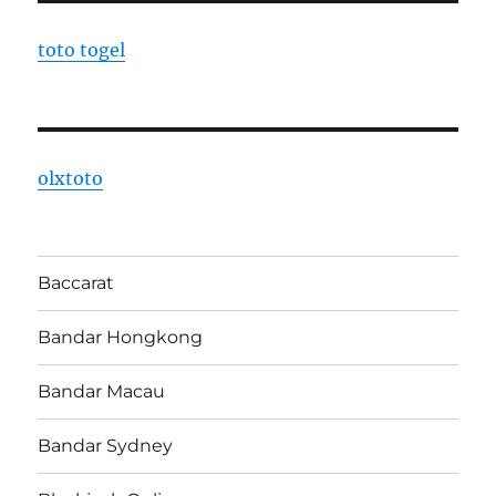
toto togel
olxtoto
Baccarat
Bandar Hongkong
Bandar Macau
Bandar Sydney