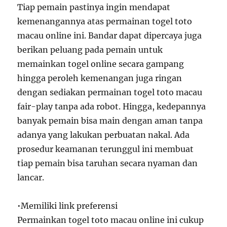
Tiap pemain pastinya ingin mendapat
kemenangannya atas permainan togel toto
macau online ini. Bandar dapat dipercaya juga
berikan peluang pada pemain untuk
memainkan togel online secara gampang
hingga peroleh kemenangan juga ringan
dengan sediakan permainan togel toto macau
fair-play tanpa ada robot. Hingga, kedepannya
banyak pemain bisa main dengan aman tanpa
adanya yang lakukan perbuatan nakal. Ada
prosedur keamanan terunggul ini membuat
tiap pemain bisa taruhan secara nyaman dan
lancar.
•Memiliki link preferensi
Permainkan togel toto macau online ini cukup