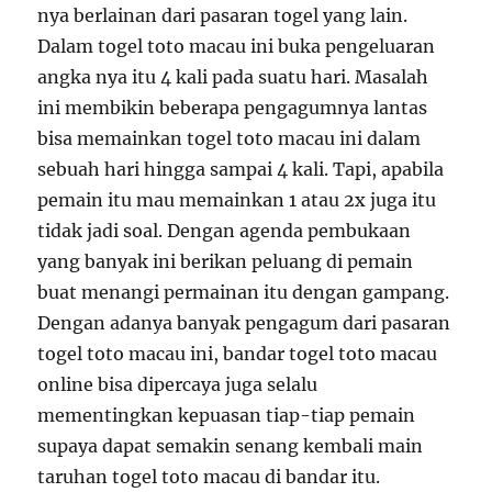
nya berlainan dari pasaran togel yang lain.
Dalam togel toto macau ini buka pengeluaran
angka nya itu 4 kali pada suatu hari. Masalah
ini membikin beberapa pengagumnya lantas
bisa memainkan togel toto macau ini dalam
sebuah hari hingga sampai 4 kali. Tapi, apabila
pemain itu mau memainkan 1 atau 2x juga itu
tidak jadi soal. Dengan agenda pembukaan
yang banyak ini berikan peluang di pemain
buat menangi permainan itu dengan gampang.
Dengan adanya banyak pengagum dari pasaran
togel toto macau ini, bandar togel toto macau
online bisa dipercaya juga selalu
mementingkan kepuasan tiap-tiap pemain
supaya dapat semakin senang kembali main
taruhan togel toto macau di bandar itu.