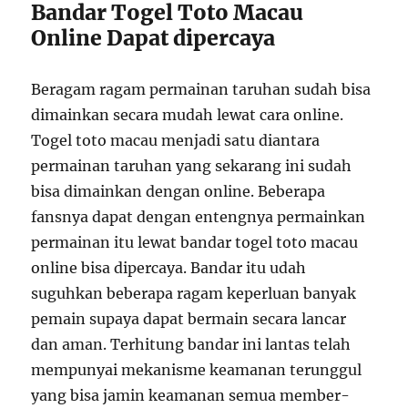
Bandar Togel Toto Macau
Online Dapat dipercaya
Beragam ragam permainan taruhan sudah bisa
dimainkan secara mudah lewat cara online.
Togel toto macau menjadi satu diantara
permainan taruhan yang sekarang ini sudah
bisa dimainkan dengan online. Beberapa
fansnya dapat dengan entengnya permainkan
permainan itu lewat bandar togel toto macau
online bisa dipercaya. Bandar itu udah
suguhkan beberapa ragam keperluan banyak
pemain supaya dapat bermain secara lancar
dan aman. Terhitung bandar ini lantas telah
mempunyai mekanisme keamanan terunggul
yang bisa jamin keamanan semua member-