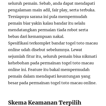
seluruh pemain. Sebab, anda dapat mendapati
pengalaman main adil, fair play, serta terbuka.
Tersiapnya sarana ini pula mempermudah
pemain biar yakin kalau bandar itu selalu
mendatangkan permaian tiada robot serta
bebas dari kemampuan nakal.
Spesifikasi terkomplet bandar togel toto macau
online udah disebut sebelumnya. Lewat
sejumlah fitur itu, seluruh pemain bisa nikmati
kehebohan pada permainan togel toto macau
online ini. Feature itu bakal mempermudah
pemain dalam mendapati keuntungan yang
besar pada permainan togel toto macau online.
Skema Keamanan Terpilih