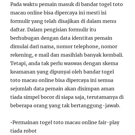
Pada waktu pemain masuk di bandar togel toto
macau online bisa dipercaya ini mesti isi
formulir yang telah disajikan di dalam menu
daftar. Dalam pengisian formulir itu
berhubugan dengan data identitas pemain
dimulai dari nama, nomor telephone, nomor
rekening, e mail dan masihlah banyak kembali.
Tetapi, anda tak perlu waswas dengan skema
keamanan yang dipunyai oleh bandar togel
toto macau online bisa dipercaya ini semua
sejumlah data pemain akan disimpan aman
tiada simpel bocor di siapa saja, terutamanya di
beberapa orang yang tak bertanggung-jawab.
•Permainan togel toto macau online fair-play
tiada robot