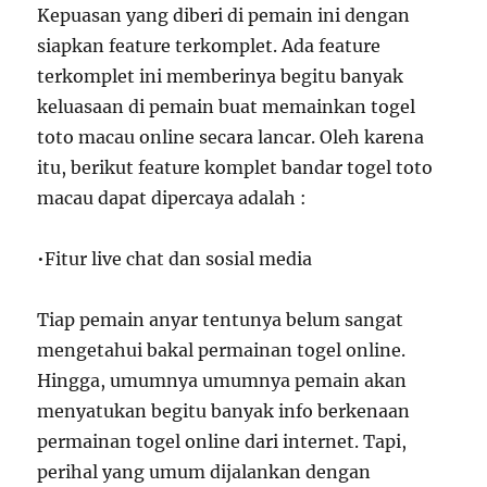
Kepuasan yang diberi di pemain ini dengan
siapkan feature terkomplet. Ada feature
terkomplet ini memberinya begitu banyak
keluasaan di pemain buat memainkan togel
toto macau online secara lancar. Oleh karena
itu, berikut feature komplet bandar togel toto
macau dapat dipercaya adalah :
•Fitur live chat dan sosial media
Tiap pemain anyar tentunya belum sangat
mengetahui bakal permainan togel online.
Hingga, umumnya umumnya pemain akan
menyatukan begitu banyak info berkenaan
permainan togel online dari internet. Tapi,
perihal yang umum dijalankan dengan