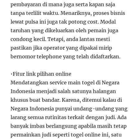
pembayaran di mana juga serta kapan saja
tanpa terlilit waktu. Menariknya, proses bisnis
lewat pulsa ini juga tak potong cost. Modal
taruhan yang dikeluarkan oleh pemain juga
condong kecil. Tetapi, anda lantas mesti
pastikan jika operator yang dipakai mirip
bernomor telephone yang telah didaftarkan.
•Fitur link pilihan online
Mendatangkan service main togel di Negara
Indonesia menjadi salah satunya halangan
khusus buat bandar. Karena, ditemui kalau di
Negara Indonesia punyai undang-undang yang
larang semua rutinitas terkait dengan judi. Ada
banyak imbas berlangsung apabila masih tetap
permainkan judi seperti togel online ini, satu