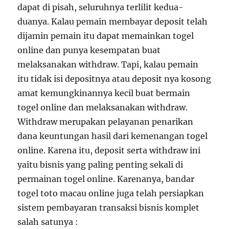
dapat di pisah, seluruhnya terlilit kedua-
duanya. Kalau pemain membayar deposit telah
dijamin pemain itu dapat memainkan togel
online dan punya kesempatan buat
melaksanakan withdraw. Tapi, kalau pemain
itu tidak isi depositnya atau deposit nya kosong
amat kemungkinannya kecil buat bermain
togel online dan melaksanakan withdraw.
Withdraw merupakan pelayanan penarikan
dana keuntungan hasil dari kemenangan togel
online. Karena itu, deposit serta withdraw ini
yaitu bisnis yang paling penting sekali di
permainan togel online. Karenanya, bandar
togel toto macau online juga telah persiapkan
sistem pembayaran transaksi bisnis komplet
salah satunya :