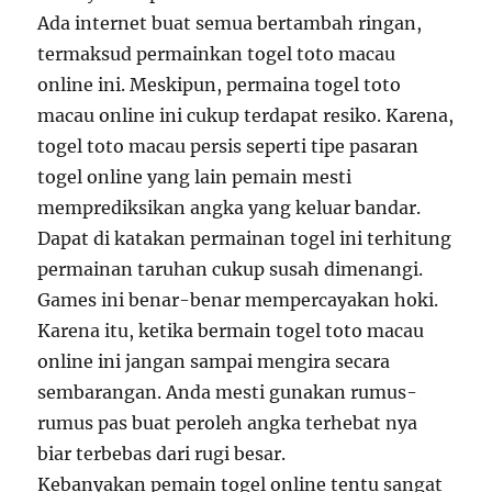
Ada internet buat semua bertambah ringan,
termaksud permainkan togel toto macau
online ini. Meskipun, permaina togel toto
macau online ini cukup terdapat resiko. Karena,
togel toto macau persis seperti tipe pasaran
togel online yang lain pemain mesti
memprediksikan angka yang keluar bandar.
Dapat di katakan permainan togel ini terhitung
permainan taruhan cukup susah dimenangi.
Games ini benar-benar mempercayakan hoki.
Karena itu, ketika bermain togel toto macau
online ini jangan sampai mengira secara
sembarangan. Anda mesti gunakan rumus-
rumus pas buat peroleh angka terhebat nya
biar terbebas dari rugi besar.
Kebanyakan pemain togel online tentu sangat