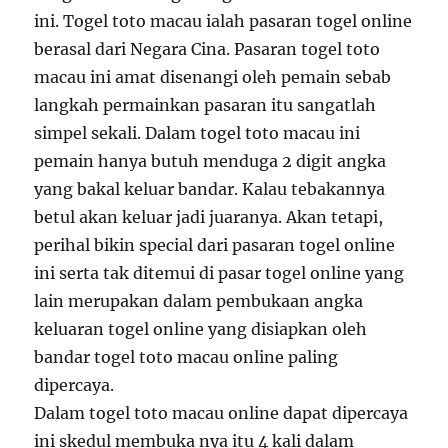
ini. Togel toto macau ialah pasaran togel online
berasal dari Negara Cina. Pasaran togel toto
macau ini amat disenangi oleh pemain sebab
langkah permainkan pasaran itu sangatlah
simpel sekali. Dalam togel toto macau ini
pemain hanya butuh menduga 2 digit angka
yang bakal keluar bandar. Kalau tebakannya
betul akan keluar jadi juaranya. Akan tetapi,
perihal bikin special dari pasaran togel online
ini serta tak ditemui di pasar togel online yang
lain merupakan dalam pembukaan angka
keluaran togel online yang disiapkan oleh
bandar togel toto macau online paling
dipercaya.
Dalam togel toto macau online dapat dipercaya
ini skedul membuka nya itu 4 kali dalam