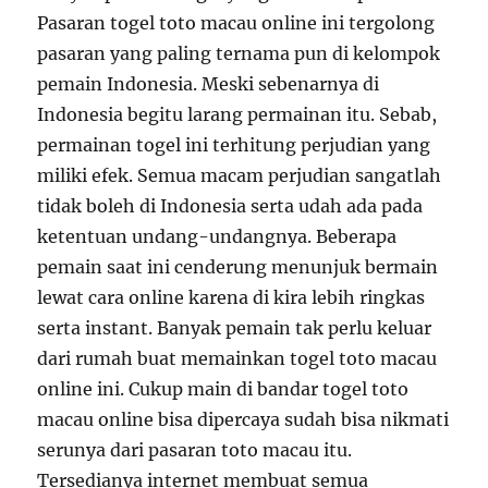
Pasaran togel toto macau online ini tergolong
pasaran yang paling ternama pun di kelompok
pemain Indonesia. Meski sebenarnya di
Indonesia begitu larang permainan itu. Sebab,
permainan togel ini terhitung perjudian yang
miliki efek. Semua macam perjudian sangatlah
tidak boleh di Indonesia serta udah ada pada
ketentuan undang-undangnya. Beberapa
pemain saat ini cenderung menunjuk bermain
lewat cara online karena di kira lebih ringkas
serta instant. Banyak pemain tak perlu keluar
dari rumah buat memainkan togel toto macau
online ini. Cukup main di bandar togel toto
macau online bisa dipercaya sudah bisa nikmati
serunya dari pasaran toto macau itu.
Tersedianya internet membuat semua