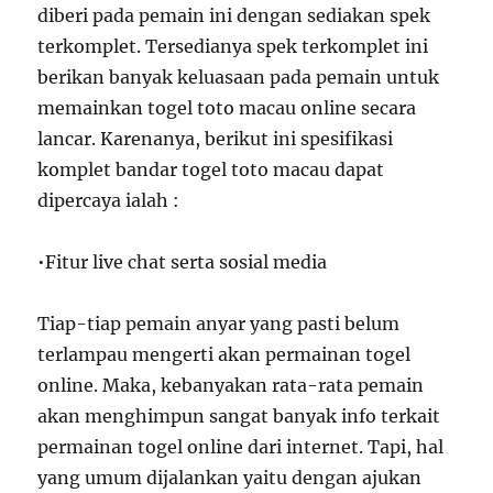
diberi pada pemain ini dengan sediakan spek
terkomplet. Tersedianya spek terkomplet ini
berikan banyak keluasaan pada pemain untuk
memainkan togel toto macau online secara
lancar. Karenanya, berikut ini spesifikasi
komplet bandar togel toto macau dapat
dipercaya ialah :
•Fitur live chat serta sosial media
Tiap-tiap pemain anyar yang pasti belum
terlampau mengerti akan permainan togel
online. Maka, kebanyakan rata-rata pemain
akan menghimpun sangat banyak info terkait
permainan togel online dari internet. Tapi, hal
yang umum dijalankan yaitu dengan ajukan