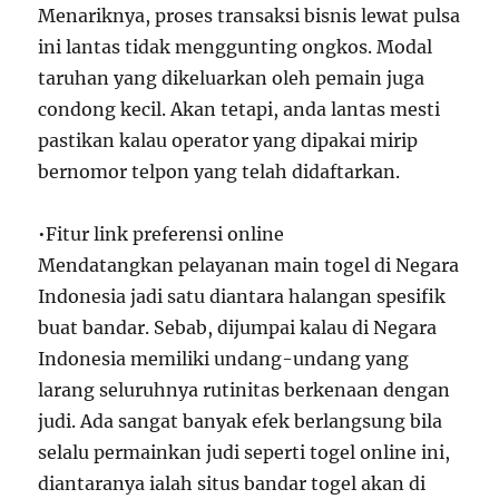
Menariknya, proses transaksi bisnis lewat pulsa
ini lantas tidak menggunting ongkos. Modal
taruhan yang dikeluarkan oleh pemain juga
condong kecil. Akan tetapi, anda lantas mesti
pastikan kalau operator yang dipakai mirip
bernomor telpon yang telah didaftarkan.
•Fitur link preferensi online
Mendatangkan pelayanan main togel di Negara
Indonesia jadi satu diantara halangan spesifik
buat bandar. Sebab, dijumpai kalau di Negara
Indonesia memiliki undang-undang yang
larang seluruhnya rutinitas berkenaan dengan
judi. Ada sangat banyak efek berlangsung bila
selalu permainkan judi seperti togel online ini,
diantaranya ialah situs bandar togel akan di