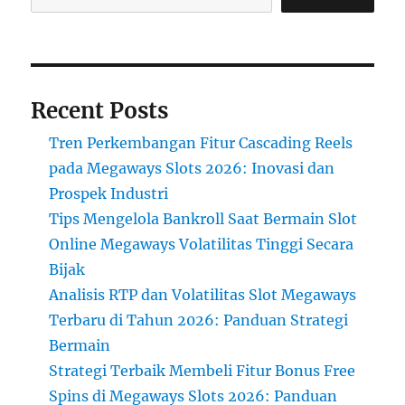
Recent Posts
Tren Perkembangan Fitur Cascading Reels
pada Megaways Slots 2026: Inovasi dan
Prospek Industri
Tips Mengelola Bankroll Saat Bermain Slot
Online Megaways Volatilitas Tinggi Secara
Bijak
Analisis RTP dan Volatilitas Slot Megaways
Terbaru di Tahun 2026: Panduan Strategi
Bermain
Strategi Terbaik Membeli Fitur Bonus Free
Spins di Megaways Slots 2026: Panduan