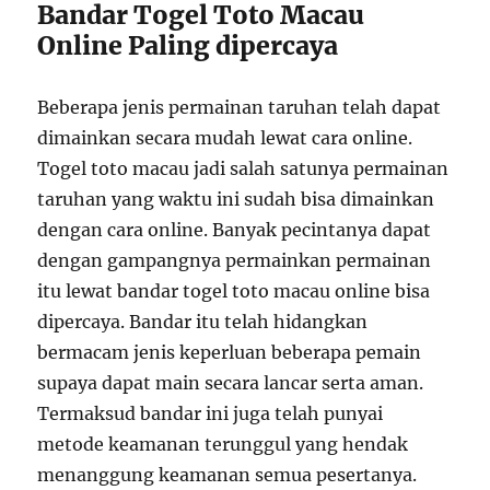
Bandar Togel Toto Macau
Online Paling dipercaya
Beberapa jenis permainan taruhan telah dapat
dimainkan secara mudah lewat cara online.
Togel toto macau jadi salah satunya permainan
taruhan yang waktu ini sudah bisa dimainkan
dengan cara online. Banyak pecintanya dapat
dengan gampangnya permainkan permainan
itu lewat bandar togel toto macau online bisa
dipercaya. Bandar itu telah hidangkan
bermacam jenis keperluan beberapa pemain
supaya dapat main secara lancar serta aman.
Termaksud bandar ini juga telah punyai
metode keamanan terunggul yang hendak
menanggung keamanan semua pesertanya.