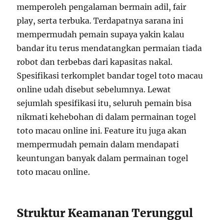
memperoleh pengalaman bermain adil, fair
play, serta terbuka. Terdapatnya sarana ini
mempermudah pemain supaya yakin kalau
bandar itu terus mendatangkan permaian tiada
robot dan terbebas dari kapasitas nakal.
Spesifikasi terkomplet bandar togel toto macau
online udah disebut sebelumnya. Lewat
sejumlah spesifikasi itu, seluruh pemain bisa
nikmati kehebohan di dalam permainan togel
toto macau online ini. Feature itu juga akan
mempermudah pemain dalam mendapati
keuntungan banyak dalam permainan togel
toto macau online.
Struktur Keamanan Terunggul