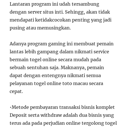
Lantaran program ini udah tersambung
dengan server situs inti. Sehingg, akan tidak
mendapati ketidakcocokan penting yang jadi
pusing atau memusingkan.
Adanya program gaming ini membuat pemain
lantas lebih gampang dalam nikmati service
bermain togel online secara mudah pada
sebuah sentuhan saja. Maknanya, pemain
dapat dengan entengnya nikmati semua
pelayanan togel online toto macau secara
cepat.
•Metode pembayaran transaksi bisnis komplet
Deposit serta withdraw adalah dua bisnis yang
terus ada pada perjudian online tergolong togel