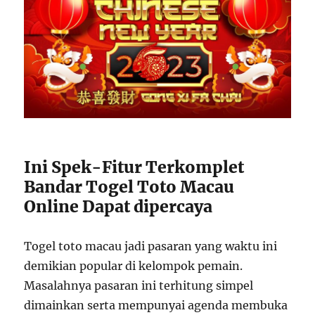
Ini Spek-Fitur Terkomplet
Bandar Togel Toto Macau
Online Dapat dipercaya
Togel toto macau jadi pasaran yang waktu ini
demikian popular di kelompok pemain.
Masalahnya pasaran ini terhitung simpel
dimainkan serta mempunyai agenda membuka