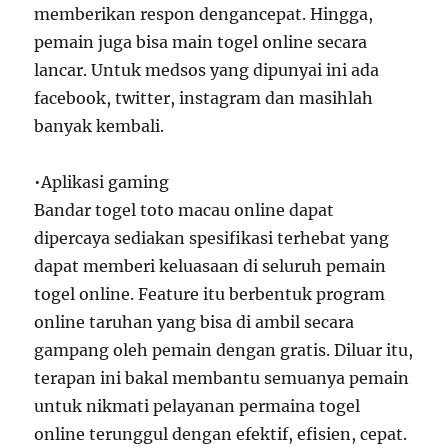
memberikan respon dengancepat. Hingga,
pemain juga bisa main togel online secara
lancar. Untuk medsos yang dipunyai ini ada
facebook, twitter, instagram dan masihlah
banyak kembali.
•Aplikasi gaming
Bandar togel toto macau online dapat
dipercaya sediakan spesifikasi terhebat yang
dapat memberi keluasaan di seluruh pemain
togel online. Feature itu berbentuk program
online taruhan yang bisa di ambil secara
gampang oleh pemain dengan gratis. Diluar itu,
terapan ini bakal membantu semuanya pemain
untuk nikmati pelayanan permaina togel
online terunggul dengan efektif, efisien, cepat.