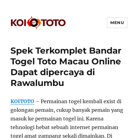
MENU
Freerestaurantcouponsnow
Spek Terkomplet Bandar
Togel Toto Macau Online
Dapat dipercaya di
Rawalumbu
KOITOTO
– Permainan togel kembali exist di
golongan pemain, cukup banyak pemain yang
masuk ke permainan togel ini. Karena
tehnologi hebat sebuah internet permainan
togel amat gampang sekali dimainkan. Di