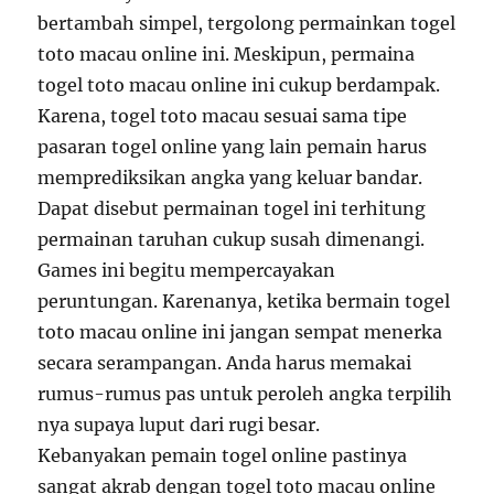
bertambah simpel, tergolong permainkan togel
toto macau online ini. Meskipun, permaina
togel toto macau online ini cukup berdampak.
Karena, togel toto macau sesuai sama tipe
pasaran togel online yang lain pemain harus
memprediksikan angka yang keluar bandar.
Dapat disebut permainan togel ini terhitung
permainan taruhan cukup susah dimenangi.
Games ini begitu mempercayakan
peruntungan. Karenanya, ketika bermain togel
toto macau online ini jangan sempat menerka
secara serampangan. Anda harus memakai
rumus-rumus pas untuk peroleh angka terpilih
nya supaya luput dari rugi besar.
Kebanyakan pemain togel online pastinya
sangat akrab dengan togel toto macau online