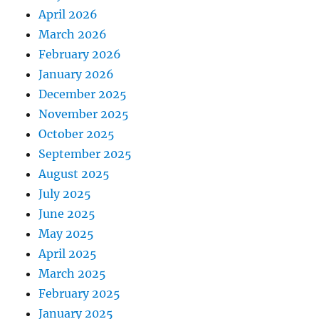
April 2026
March 2026
February 2026
January 2026
December 2025
November 2025
October 2025
September 2025
August 2025
July 2025
June 2025
May 2025
April 2025
March 2025
February 2025
January 2025