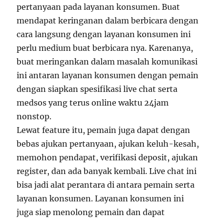
pertanyaan pada layanan konsumen. Buat
mendapat keringanan dalam berbicara dengan
cara langsung dengan layanan konsumen ini
perlu medium buat berbicara nya. Karenanya,
buat meringankan dalam masalah komunikasi
ini antaran layanan konsumen dengan pemain
dengan siapkan spesifikasi live chat serta
medsos yang terus online waktu 24jam
nonstop.
Lewat feature itu, pemain juga dapat dengan
bebas ajukan pertanyaan, ajukan keluh-kesah,
memohon pendapat, verifikasi deposit, ajukan
register, dan ada banyak kembali. Live chat ini
bisa jadi alat perantara di antara pemain serta
layanan konsumen. Layanan konsumen ini
juga siap menolong pemain dan dapat