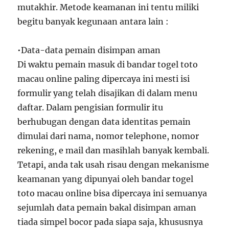
mutakhir. Metode keamanan ini tentu miliki
begitu banyak kegunaan antara lain :
•Data-data pemain disimpan aman
Di waktu pemain masuk di bandar togel toto
macau online paling dipercaya ini mesti isi
formulir yang telah disajikan di dalam menu
daftar. Dalam pengisian formulir itu
berhubugan dengan data identitas pemain
dimulai dari nama, nomor telephone, nomor
rekening, e mail dan masihlah banyak kembali.
Tetapi, anda tak usah risau dengan mekanisme
keamanan yang dipunyai oleh bandar togel
toto macau online bisa dipercaya ini semuanya
sejumlah data pemain bakal disimpan aman
tiada simpel bocor pada siapa saja, khususnya