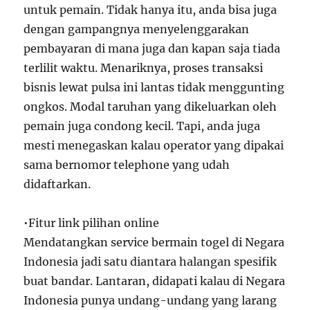
untuk pemain. Tidak hanya itu, anda bisa juga
dengan gampangnya menyelenggarakan
pembayaran di mana juga dan kapan saja tiada
terlilit waktu. Menariknya, proses transaksi
bisnis lewat pulsa ini lantas tidak menggunting
ongkos. Modal taruhan yang dikeluarkan oleh
pemain juga condong kecil. Tapi, anda juga
mesti menegaskan kalau operator yang dipakai
sama bernomor telephone yang udah
didaftarkan.
•Fitur link pilihan online
Mendatangkan service bermain togel di Negara
Indonesia jadi satu diantara halangan spesifik
buat bandar. Lantaran, didapati kalau di Negara
Indonesia punya undang-undang yang larang