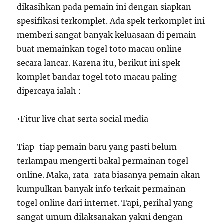
dikasihkan pada pemain ini dengan siapkan
spesifikasi terkomplet. Ada spek terkomplet ini
memberi sangat banyak keluasaan di pemain
buat memainkan togel toto macau online
secara lancar. Karena itu, berikut ini spek
komplet bandar togel toto macau paling
dipercaya ialah :
•Fitur live chat serta social media
Tiap-tiap pemain baru yang pasti belum
terlampau mengerti bakal permainan togel
online. Maka, rata-rata biasanya pemain akan
kumpulkan banyak info terkait permainan
togel online dari internet. Tapi, perihal yang
sangat umum dilaksanakan yakni dengan