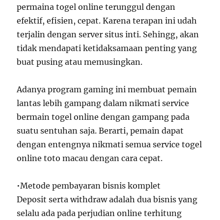
permaina togel online terunggul dengan
efektif, efisien, cepat. Karena terapan ini udah
terjalin dengan server situs inti. Sehingg, akan
tidak mendapati ketidaksamaan penting yang
buat pusing atau memusingkan.
Adanya program gaming ini membuat pemain
lantas lebih gampang dalam nikmati service
bermain togel online dengan gampang pada
suatu sentuhan saja. Berarti, pemain dapat
dengan entengnya nikmati semua service togel
online toto macau dengan cara cepat.
•Metode pembayaran bisnis komplet
Deposit serta withdraw adalah dua bisnis yang
selalu ada pada perjudian online terhitung