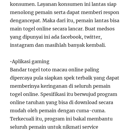
konsumen. Layanan konsumen ini lantas siap
menolong pemain serta dapat memberi respon
dengancepat. Maka dari itu, pemain lantas bisa
main togel online secara lancar. Buat medsos
yang dipunyai ini ada facebook, twitter,
instagram dan masihlah banyak kembali.
•Aplikasi gaming
Bandar togel toto macau online paling
dipercaya pula siapkan spek terbaik yang dapat
memberinya keringanan di seluruh pemain
togel online. Spesifikasi itu berwujud program
online taruhan yang bisa di download secara
mudah oleh pemain dengan cuma-cuma.
Terkecuali itu, program ini bakal membantu
seluruh pemain untuk nikmati service