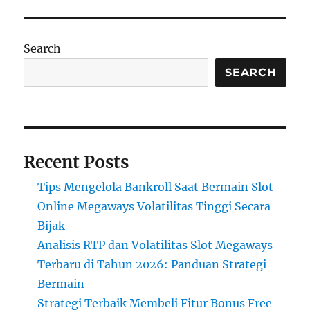
Search
SEARCH
Recent Posts
Tips Mengelola Bankroll Saat Bermain Slot
Online Megaways Volatilitas Tinggi Secara
Bijak
Analisis RTP dan Volatilitas Slot Megaways
Terbaru di Tahun 2026: Panduan Strategi
Bermain
Strategi Terbaik Membeli Fitur Bonus Free