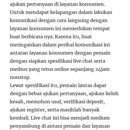
ajukan pertanyaan di layanan konsumen.
Untuk mendapat kelapangan dalam lakukan
komunikasi dengan cara langsung dengan
layanan konsumen ini memerlukan tempat
buat berbicara nya. Karena itu, buat
meringankan dalam perihal komunikasi ini
antaran layanan konsumen dengan pemain
dengan siapkan spesifikasi live chat serta
medsos yang terus online sepanjang 24jam
nonstop.
Lewat spesifikasi itu, pemain lantas dapat
dengan bebas ajukan pertanyaan, ajukan keluh
kesah, memohon usul, verifikasi deposit,
ajukan register, serta masihlah banyak
kembali. Live chat ini bisa menjadi medium
penyambung di antara pemain dan layanan