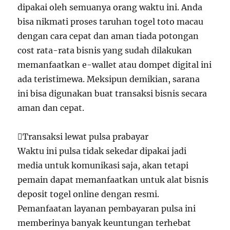
dipakai oleh semuanya orang waktu ini. Anda
bisa nikmati proses taruhan togel toto macau
dengan cara cepat dan aman tiada potongan
cost rata-rata bisnis yang sudah dilakukan
memanfaatkan e-wallet atau dompet digital ini
ada teristimewa. Meksipun demikian, sarana
ini bisa digunakan buat transaksi bisnis secara
aman dan cepat.
Transaksi lewat pulsa prabayar
Waktu ini pulsa tidak sekedar dipakai jadi
media untuk komunikasi saja, akan tetapi
pemain dapat memanfaatkan untuk alat bisnis
deposit togel online dengan resmi.
Pemanfaatan layanan pembayaran pulsa ini
memberinya banyak keuntungan terhebat