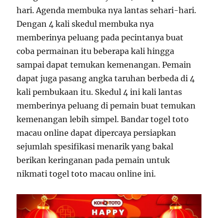
hari. Agenda membuka nya lantas sehari-hari.
Dengan 4 kali skedul membuka nya
memberinya peluang pada pecintanya buat
coba permainan itu beberapa kali hingga
sampai dapat temukan kemenangan. Pemain
dapat juga pasang angka taruhan berbeda di 4
kali pembukaan itu. Skedul 4 ini kali lantas
memberinya peluang di pemain buat temukan
kemenangan lebih simpel. Bandar togel toto
macau online dapat dipercaya persiapkan
sejumlah spesifikasi menarik yang bakal
berikan keringanan pada pemain untuk
nikmati togel toto macau online ini.