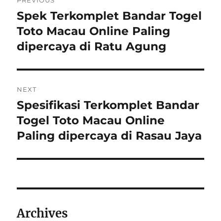
navigation
Spek Terkomplet Bandar Togel
Previous
post:
Toto Macau Online Paling
dipercaya di Ratu Agung
NEXT
Spesifikasi Terkomplet Bandar
Next
post:
Togel Toto Macau Online
Paling dipercaya di Rasau Jaya
Archives