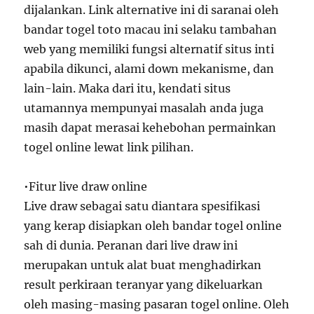
dijalankan. Link alternative ini di saranai oleh
bandar togel toto macau ini selaku tambahan
web yang memiliki fungsi alternatif situs inti
apabila dikunci, alami down mekanisme, dan
lain-lain. Maka dari itu, kendati situs
utamannya mempunyai masalah anda juga
masih dapat merasai kehebohan permainkan
togel online lewat link pilihan.
•Fitur live draw online
Live draw sebagai satu diantara spesifikasi
yang kerap disiapkan oleh bandar togel online
sah di dunia. Peranan dari live draw ini
merupakan untuk alat buat menghadirkan
result perkiraan teranyar yang dikeluarkan
oleh masing-masing pasaran togel online. Oleh