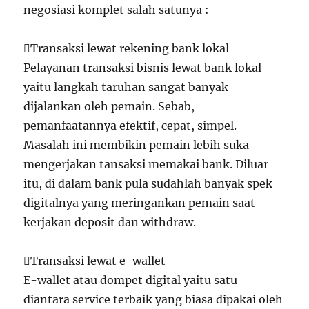
negosiasi komplet salah satunya :
Transaksi lewat rekening bank lokal
Pelayanan transaksi bisnis lewat bank lokal
yaitu langkah taruhan sangat banyak
dijalankan oleh pemain. Sebab,
pemanfaatannya efektif, cepat, simpel.
Masalah ini membikin pemain lebih suka
mengerjakan tansaksi memakai bank. Diluar
itu, di dalam bank pula sudahlah banyak spek
digitalnya yang meringankan pemain saat
kerjakan deposit dan withdraw.
Transaksi lewat e-wallet
E-wallet atau dompet digital yaitu satu
diantara service terbaik yang biasa dipakai oleh