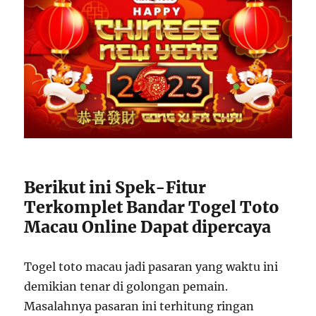
Berikut ini Spek-Fitur
Terkomplet Bandar Togel Toto
Macau Online Dapat dipercaya
Togel toto macau jadi pasaran yang waktu ini
demikian tenar di golongan pemain.
Masalahnya pasaran ini terhitung ringan