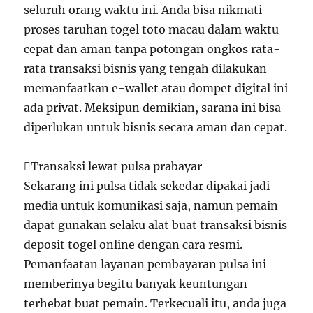
seluruh orang waktu ini. Anda bisa nikmati
proses taruhan togel toto macau dalam waktu
cepat dan aman tanpa potongan ongkos rata-
rata transaksi bisnis yang tengah dilakukan
memanfaatkan e-wallet atau dompet digital ini
ada privat. Meksipun demikian, sarana ini bisa
diperlukan untuk bisnis secara aman dan cepat.
Transaksi lewat pulsa prabayar
Sekarang ini pulsa tidak sekedar dipakai jadi
media untuk komunikasi saja, namun pemain
dapat gunakan selaku alat buat transaksi bisnis
deposit togel online dengan cara resmi.
Pemanfaatan layanan pembayaran pulsa ini
memberinya begitu banyak keuntungan
terhebat buat pemain. Terkecuali itu, anda juga