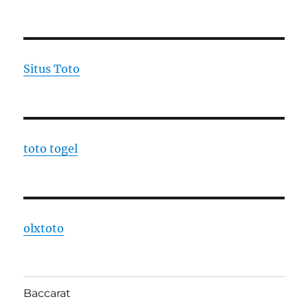
Situs Toto
toto togel
olxtoto
Baccarat