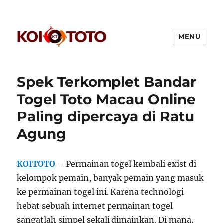
MENU
Freerestaurantcouponsnow
Spek Terkomplet Bandar
Togel Toto Macau Online
Paling dipercaya di Ratu
Agung
KOITOTO
– Permainan togel kembali exist di
kelompok pemain, banyak pemain yang masuk
ke permainan togel ini. Karena technologi
hebat sebuah internet permainan togel
sangatlah simpel sekali dimainkan. Di mana,