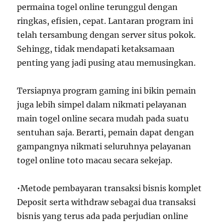
permaina togel online terunggul dengan
ringkas, efisien, cepat. Lantaran program ini
telah tersambung dengan server situs pokok.
Sehingg, tidak mendapati ketaksamaan
penting yang jadi pusing atau memusingkan.
Tersiapnya program gaming ini bikin pemain
juga lebih simpel dalam nikmati pelayanan
main togel online secara mudah pada suatu
sentuhan saja. Berarti, pemain dapat dengan
gampangnya nikmati seluruhnya pelayanan
togel online toto macau secara sekejap.
•Metode pembayaran transaksi bisnis komplet
Deposit serta withdraw sebagai dua transaksi
bisnis yang terus ada pada perjudian online