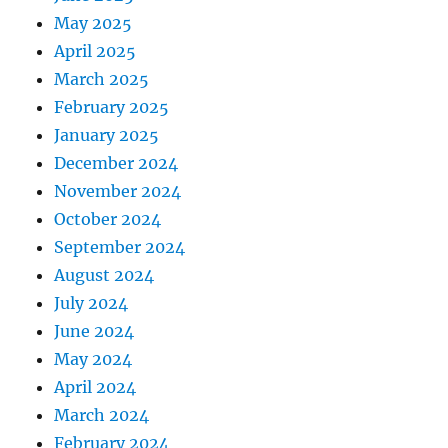
May 2025
April 2025
March 2025
February 2025
January 2025
December 2024
November 2024
October 2024
September 2024
August 2024
July 2024
June 2024
May 2024
April 2024
March 2024
February 2024