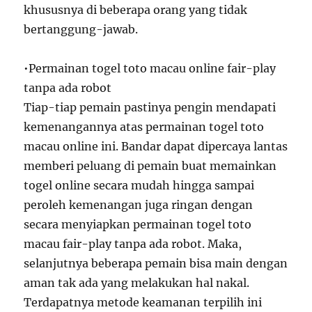
khususnya di beberapa orang yang tidak
bertanggung-jawab.
•Permainan togel toto macau online fair-play
tanpa ada robot
Tiap-tiap pemain pastinya pengin mendapati
kemenangannya atas permainan togel toto
macau online ini. Bandar dapat dipercaya lantas
memberi peluang di pemain buat memainkan
togel online secara mudah hingga sampai
peroleh kemenangan juga ringan dengan
secara menyiapkan permainan togel toto
macau fair-play tanpa ada robot. Maka,
selanjutnya beberapa pemain bisa main dengan
aman tak ada yang melakukan hal nakal.
Terdapatnya metode keamanan terpilih ini