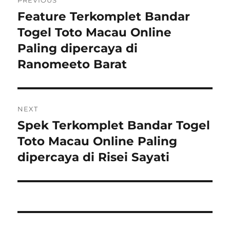
navigation
Feature Terkomplet Bandar
Previous
post:
Togel Toto Macau Online
Paling dipercaya di
Ranomeeto Barat
NEXT
Spek Terkomplet Bandar Togel
Next
post:
Toto Macau Online Paling
dipercaya di Risei Sayati