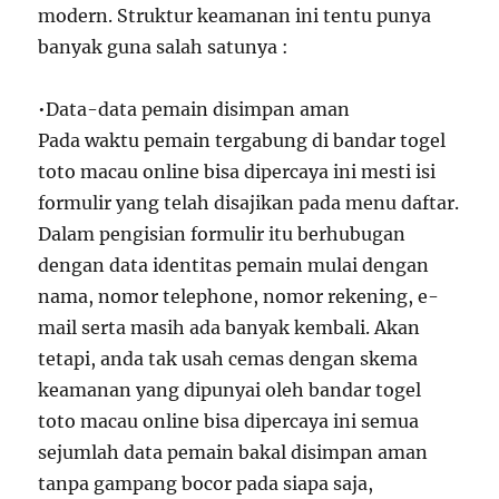
modern. Struktur keamanan ini tentu punya
banyak guna salah satunya :
•Data-data pemain disimpan aman
Pada waktu pemain tergabung di bandar togel
toto macau online bisa dipercaya ini mesti isi
formulir yang telah disajikan pada menu daftar.
Dalam pengisian formulir itu berhubugan
dengan data identitas pemain mulai dengan
nama, nomor telephone, nomor rekening, e-
mail serta masih ada banyak kembali. Akan
tetapi, anda tak usah cemas dengan skema
keamanan yang dipunyai oleh bandar togel
toto macau online bisa dipercaya ini semua
sejumlah data pemain bakal disimpan aman
tanpa gampang bocor pada siapa saja,