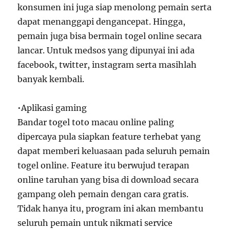
konsumen ini juga siap menolong pemain serta
dapat menanggapi dengancepat. Hingga,
pemain juga bisa bermain togel online secara
lancar. Untuk medsos yang dipunyai ini ada
facebook, twitter, instagram serta masihlah
banyak kembali.
•Aplikasi gaming
Bandar togel toto macau online paling
dipercaya pula siapkan feature terhebat yang
dapat memberi keluasaan pada seluruh pemain
togel online. Feature itu berwujud terapan
online taruhan yang bisa di download secara
gampang oleh pemain dengan cara gratis.
Tidak hanya itu, program ini akan membantu
seluruh pemain untuk nikmati service