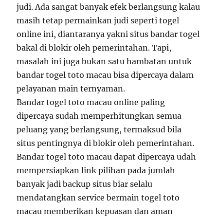
judi. Ada sangat banyak efek berlangsung kalau
masih tetap permainkan judi seperti togel
online ini, diantaranya yakni situs bandar togel
bakal di blokir oleh pemerintahan. Tapi,
masalah ini juga bukan satu hambatan untuk
bandar togel toto macau bisa dipercaya dalam
pelayanan main ternyaman.
Bandar togel toto macau online paling
dipercaya sudah memperhitungkan semua
peluang yang berlangsung, termaksud bila
situs pentingnya di blokir oleh pemerintahan.
Bandar togel toto macau dapat dipercaya udah
mempersiapkan link pilihan pada jumlah
banyak jadi backup situs biar selalu
mendatangkan service bermain togel toto
macau memberikan kepuasan dan aman