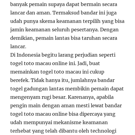
banyak pemain supaya dapat bermain secara
lancar dan aman. Termaksud bandar ini juga
udah punya skema keamanan terpilih yang bisa
jamin keamanan seluruh pesertanya. Dengan
demikian, pemain lantas bisa taruhan secara
lancar.
Di Indonesia begitu larang perjudian seperti
togel toto macau online ini. Jadi, buat
memainkan togel toto macau ini cukup
berefek. Tidak hanya itu, jumlahnya bandar
togel gadungan lantas membikin pemain dapat
mengenyam rugi besar. Karenanya, apabila
pengin main dengan aman mesti lewat bandar
togel toto macau online bisa dipercaya yang
udah mempunyai mekanisme keamanan
terhebat yang telah dibantu oleh technologi