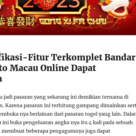
ifikasi-Fitur Terkomplet Bandar
to Macau Online Dapat
a
u jadi pasaran yang sekarang ini demikian ternama di
. Karena pasaran ini terhitung gampang dimainkan ser
embuka nya berlainan dari pasaran togel yang lain. Dal
 ini buka pengeluaran angka nya itu 4 kali pada sebuah
ni membuat beberapa pengagumnya juga dapat