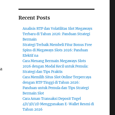
Recent Posts
Analisis RTP dan Volatilitas Slot Megaways
Terbaru di Tahun 2026: Panduan Strategi
Bermain
Strategi Terbaik Membeli Fitur Bonus Free
Spins di Megaways Slots 2026: Panduan
Efektif na
Cara Menang Bermain Megaways Slots
2026 dengan Modal Kecil untuk Pemula:
ya
Strategi dan Tips Praktis
Cara Memilih Situs Slot Online Terpercaya
dengan RTP Tinggi di Tahun 2026:
Panduan untuk Pemula dan Tips Strategi
Bermain Slot
Cara Aman Transaksi Deposit Togel
4D/3D/2D Menggunakan E-Wallet Resmi di
Tahun 2026