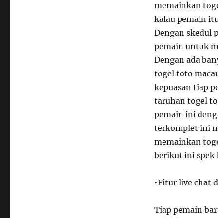
memainkan togel 
kalau pemain itu
Dengan skedul 
pemain untuk m
Dengan ada bany
togel toto maca
kepuasan tiap p
taruhan togel to
pemain ini deng
terkomplet ini 
memainkan togel 
berikut ini spek
•Fitur live chat 
Tiap pemain ba