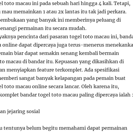
toto macau ini pada sebuah hari hingga 4 kali. Tetapi,
 mau memainkan 1 atau 2x lantas itu tak jadi perkara.
pembukaan yang banyak ini memberinya peluang di
enangi permainan itu secara mudah.
aknya pencinta dari pasaran togel toto macau ini, band
u online dapat dipercaya juga terus-menerus menekank
emain biar dapat semakin senang kembali bermain
to macau di bandar itu. Kepuasan yang dikasihkan di
an menyiapkan feature terkomplet. Ada spesifikasi
memberi sangat banyak kelapangan pada pemain buat
toto macau online secara lancar. Oleh karena itu,
 komplet bandar togel toto macau paling dipercaya ialah 
dan jejaring sosial
ru tentunya belum begitu memahami dapat permainan