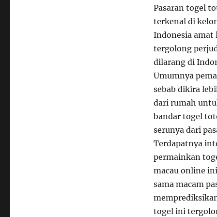
Pasaran togel to
terkenal di kel
Indonesia amat 
tergolong perjud
dilarang di Ind
Umumnya pemain
sebab dikira leb
dari rumah untu
bandar togel tot
serunya dari pas
Terdapatnya int
permainkan togel
macau online in
sama macam pasa
memprediksikan 
togel ini tergo