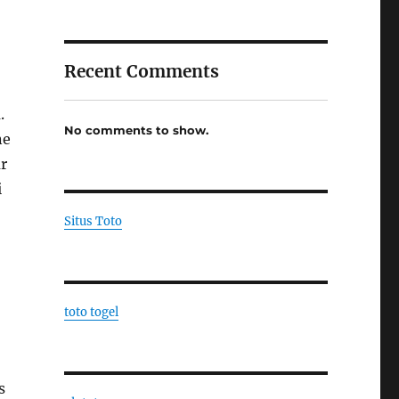
Recent Comments
.
No comments to show.
ne
r
i
Situs Toto
toto togel
s