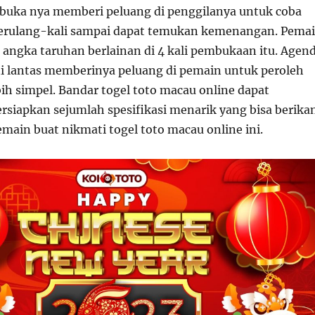
buka nya memberi peluang di penggilanya untuk coba
berulang-kali sampai dapat temukan kemenangan. Pema
g angka taruhan berlainan di 4 kali pembukaan itu. Agen
i lantas memberinya peluang di pemain untuk peroleh
h simpel. Bandar togel toto macau online dapat
ersiapkan sejumlah spesifikasi menarik yang bisa berika
main buat nikmati togel toto macau online ini.