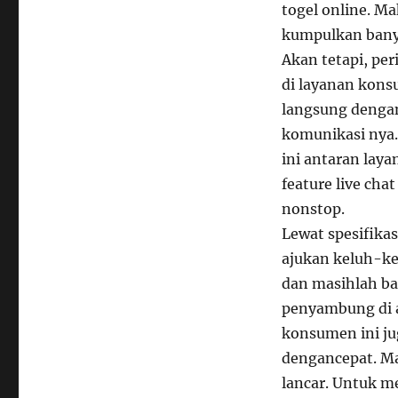
togel online. M
kumpulkan banya
Akan tetapi, pe
di layanan kon
langsung dengan
komunikasi nya.
ini antaran lay
feature live cha
nonstop.
Lewat spesifika
ajukan keluh-kes
dan masihlah ban
penyambung di 
konsumen ini j
dengancepat. Ma
lancar. Untuk me