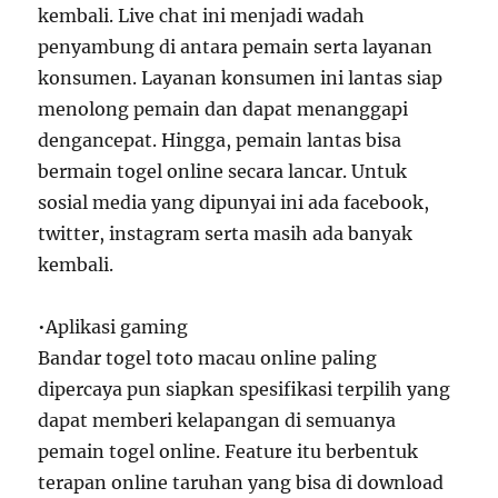
kembali. Live chat ini menjadi wadah
penyambung di antara pemain serta layanan
konsumen. Layanan konsumen ini lantas siap
menolong pemain dan dapat menanggapi
dengancepat. Hingga, pemain lantas bisa
bermain togel online secara lancar. Untuk
sosial media yang dipunyai ini ada facebook,
twitter, instagram serta masih ada banyak
kembali.
•Aplikasi gaming
Bandar togel toto macau online paling
dipercaya pun siapkan spesifikasi terpilih yang
dapat memberi kelapangan di semuanya
pemain togel online. Feature itu berbentuk
terapan online taruhan yang bisa di download