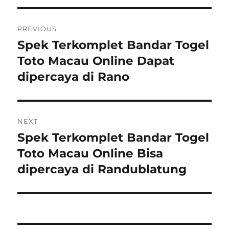
Post
PREVIOUS
navigation
Spek Terkomplet Bandar Togel
Previous
post:
Toto Macau Online Dapat
dipercaya di Rano
NEXT
Spek Terkomplet Bandar Togel
Next
post:
Toto Macau Online Bisa
dipercaya di Randublatung