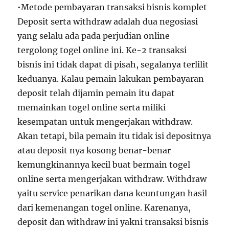
•Metode pembayaran transaksi bisnis komplet
Deposit serta withdraw adalah dua negosiasi
yang selalu ada pada perjudian online
tergolong togel online ini. Ke-2 transaksi
bisnis ini tidak dapat di pisah, segalanya terlilit
keduanya. Kalau pemain lakukan pembayaran
deposit telah dijamin pemain itu dapat
memainkan togel online serta miliki
kesempatan untuk mengerjakan withdraw.
Akan tetapi, bila pemain itu tidak isi depositnya
atau deposit nya kosong benar-benar
kemungkinannya kecil buat bermain togel
online serta mengerjakan withdraw. Withdraw
yaitu service penarikan dana keuntungan hasil
dari kemenangan togel online. Karenanya,
deposit dan withdraw ini yakni transaksi bisnis