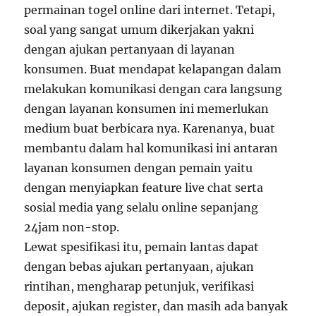
permainan togel online dari internet. Tetapi,
soal yang sangat umum dikerjakan yakni
dengan ajukan pertanyaan di layanan
konsumen. Buat mendapat kelapangan dalam
melakukan komunikasi dengan cara langsung
dengan layanan konsumen ini memerlukan
medium buat berbicara nya. Karenanya, buat
membantu dalam hal komunikasi ini antaran
layanan konsumen dengan pemain yaitu
dengan menyiapkan feature live chat serta
sosial media yang selalu online sepanjang
24jam non-stop.
Lewat spesifikasi itu, pemain lantas dapat
dengan bebas ajukan pertanyaan, ajukan
rintihan, mengharap petunjuk, verifikasi
deposit, ajukan register, dan masih ada banyak