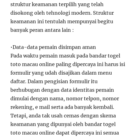
struktur keamanan terpilih yang telah
disokong oleh tehnologi modern. Struktur
keamanan ini tentulah mempunyai begitu
banyak peran antara lain :
•Data-data pemain disimpan aman
Pada waktu pemain masuk pada bandar togel
toto macau online paling dipercaya ini harus isi
formulir yang udah disajikan dalam menu
daftar. Dalam pengisian formulir itu
berhubugan dengan data identitas pemain
dimulai dengan nama, nomor telpon, nomor
rekening, e mail serta ada banyak kembali.
Tetapi, anda tak usah cemas dengan skema
keamanan yang dipunyai oleh bandar togel
toto macau online dapat dipercaya ini semua