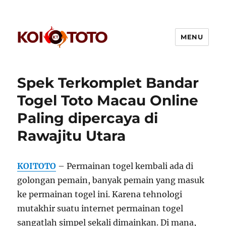
MENU
Freerestaurantcouponsnow
Spek Terkomplet Bandar
Togel Toto Macau Online
Paling dipercaya di
Rawajitu Utara
KOITOTO
– Permainan togel kembali ada di
golongan pemain, banyak pemain yang masuk
ke permainan togel ini. Karena tehnologi
mutakhir suatu internet permainan togel
sangatlah simpel sekali dimainkan. Di mana,