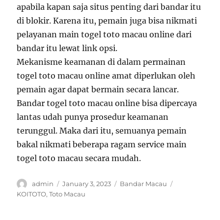
apabila kapan saja situs penting dari bandar itu
di blokir. Karena itu, pemain juga bisa nikmati
pelayanan main togel toto macau online dari
bandar itu lewat link opsi.
Mekanisme keamanan di dalam permainan
togel toto macau online amat diperlukan oleh
pemain agar dapat bermain secara lancar.
Bandar togel toto macau online bisa dipercaya
lantas udah punya prosedur keamanan
terunggul. Maka dari itu, semuanya pemain
bakal nikmati beberapa ragam service main
togel toto macau secara mudah.
Author
Posted
Categories
Tags
admin
January 3, 2023
Bandar Macau
on
KOITOTO
,
Toto Macau