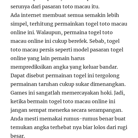
serunya dari pasaran toto macau itu.
Ada internet membuat semua semakin lebih
simpel, terhitung permainkan togel toto macau
online ini. Walaupun, permaina togel toto
macau online ini cukup berefek. Sebab, togel
toto macau persis seperti model pasaran togel
online yang lain pemain harus
memprediksikan angka yang keluar bandar.
Dapat disebut permainan togel ini tergolong
permainan taruhan cukup sukar dimenangkan.
Games ini sangatlah memercayakan hoki. Jadi,
ketika bermain togel toto macau online ini
jangan sempat menerka secara serampangan.
Anda mesti memakai rumus-rumus benar buat
temukan angka terhebat nya biar lolos dari rugi
besar.