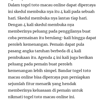
Dalam togel toto macau online dapat dipercaya
ini skedul membuka nya itu 4 kali pada sebuah
hari. Skedul membuka nya lantas tiap hari.
Dengan 4 kali skedul membuka nya
memberinya peluang pada penggilanya buat
coba permainan itu berulang-kali hingga dapat
peroleh kemenangan. Pemain dapat pula
pasang angka taruhan berbeda di 4 kali
pembukaan itu. Agenda 4 ini kali juga berikan
peluang pada pemain buat peroleh
kemenangan lebih simpel. Bandar togel toto
macau online bisa dipercaya pun persiapkan
sejumlah fitur menarik yang hendak
memberinya keluasaan di pemain untuk
nikmati togel toto macau online ini.