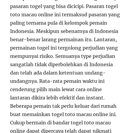
pasaran togel yang bisa dicicipi. Pasaran togel
toto macau online ini termaksud pasaran yang
paling ternama pula di kelompok pemain
Indonesia. Meskipun sebenarnya di Indonesia
benar-benar larang permainan itu. Lantaran,
permainan togel ini tergolong perjudian yang
mempunyai risiko. Semuanya type perjudian
sangatlah tidak diperbolehkan di Indonesia
dan telah ada dalam ketentuan undang-
undangnya. Rata-rata pemain waktu ini
cenderung pilih main lewat cara online
lantaran dikira lebih efektif dan instant.
Beberapa pemain tak perlu keluar dari rumah
buat memainkan togel toto macau online ini.
Cukup bermain di bandar togel toto macau
online dapat dipercaya telah dapat nikmati