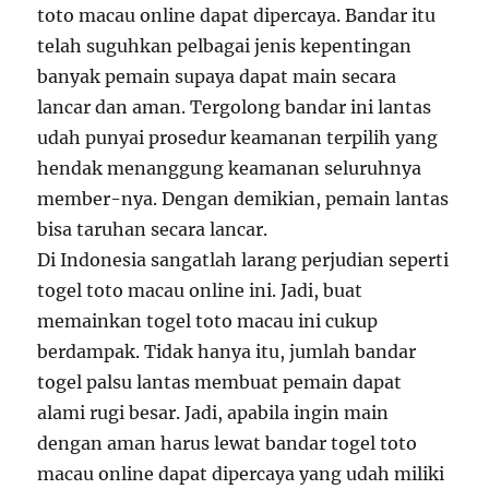
toto macau online dapat dipercaya. Bandar itu
telah suguhkan pelbagai jenis kepentingan
banyak pemain supaya dapat main secara
lancar dan aman. Tergolong bandar ini lantas
udah punyai prosedur keamanan terpilih yang
hendak menanggung keamanan seluruhnya
member-nya. Dengan demikian, pemain lantas
bisa taruhan secara lancar.
Di Indonesia sangatlah larang perjudian seperti
togel toto macau online ini. Jadi, buat
memainkan togel toto macau ini cukup
berdampak. Tidak hanya itu, jumlah bandar
togel palsu lantas membuat pemain dapat
alami rugi besar. Jadi, apabila ingin main
dengan aman harus lewat bandar togel toto
macau online dapat dipercaya yang udah miliki