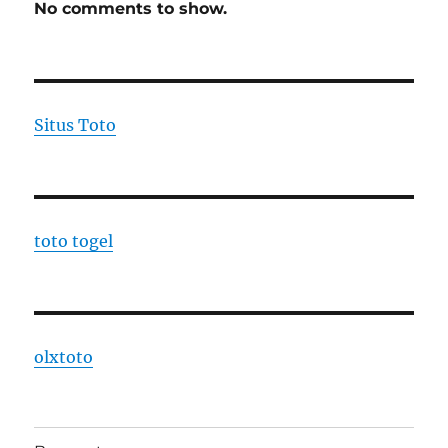
No comments to show.
Situs Toto
toto togel
olxtoto