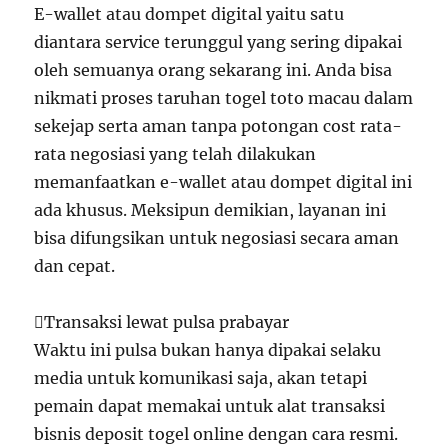
E-wallet atau dompet digital yaitu satu
diantara service terunggul yang sering dipakai
oleh semuanya orang sekarang ini. Anda bisa
nikmati proses taruhan togel toto macau dalam
sekejap serta aman tanpa potongan cost rata-
rata negosiasi yang telah dilakukan
memanfaatkan e-wallet atau dompet digital ini
ada khusus. Meksipun demikian, layanan ini
bisa difungsikan untuk negosiasi secara aman
dan cepat.
Transaksi lewat pulsa prabayar
Waktu ini pulsa bukan hanya dipakai selaku
media untuk komunikasi saja, akan tetapi
pemain dapat memakai untuk alat transaksi
bisnis deposit togel online dengan cara resmi.