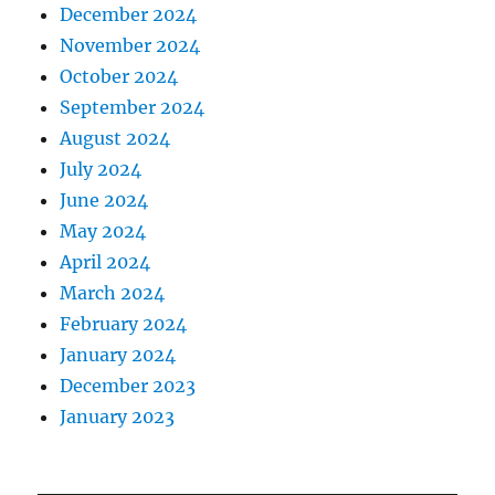
December 2024
November 2024
October 2024
September 2024
August 2024
July 2024
June 2024
May 2024
April 2024
March 2024
February 2024
January 2024
December 2023
January 2023