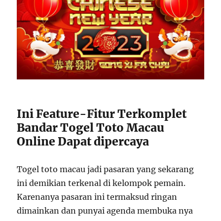
Ini Feature-Fitur Terkomplet
Bandar Togel Toto Macau
Online Dapat dipercaya
Togel toto macau jadi pasaran yang sekarang
ini demikian terkenal di kelompok pemain.
Karenanya pasaran ini termaksud ringan
dimainkan dan punyai agenda membuka nya