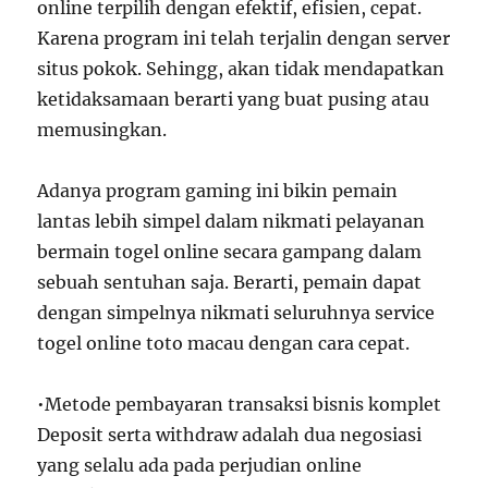
online terpilih dengan efektif, efisien, cepat.
Karena program ini telah terjalin dengan server
situs pokok. Sehingg, akan tidak mendapatkan
ketidaksamaan berarti yang buat pusing atau
memusingkan.
Adanya program gaming ini bikin pemain
lantas lebih simpel dalam nikmati pelayanan
bermain togel online secara gampang dalam
sebuah sentuhan saja. Berarti, pemain dapat
dengan simpelnya nikmati seluruhnya service
togel online toto macau dengan cara cepat.
•Metode pembayaran transaksi bisnis komplet
Deposit serta withdraw adalah dua negosiasi
yang selalu ada pada perjudian online