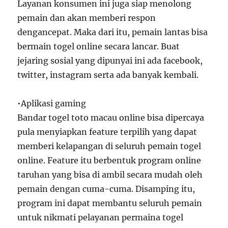
Layanan konsumen ini juga siap menolong
pemain dan akan memberi respon
dengancepat. Maka dari itu, pemain lantas bisa
bermain togel online secara lancar. Buat
jejaring sosial yang dipunyai ini ada facebook,
twitter, instagram serta ada banyak kembali.
•Aplikasi gaming
Bandar togel toto macau online bisa dipercaya
pula menyiapkan feature terpilih yang dapat
memberi kelapangan di seluruh pemain togel
online. Feature itu berbentuk program online
taruhan yang bisa di ambil secara mudah oleh
pemain dengan cuma-cuma. Disamping itu,
program ini dapat membantu seluruh pemain
untuk nikmati pelayanan permaina togel