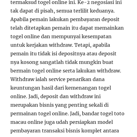
termaksud togel online ini. Ke-2 negosiasi ini
tak dapat di pisah, semua terlilit keduanya.
Apabila pemain lakukan pembayaran deposit
telah ditetapkan pemain itu dapat memainkan
togel online dan mempunyai kesempatan
untuk kerjakan withdraw. Tetapi, apabila
pemain itu tidak isi depositnya atau deposit
nya kosong sangatlah tidak mungkin buat
bermain togel online serta lakukan withdraw.
Withdraw ialah service penarikan dana
keuntungan hasil dari kemenangan togel
online. Jadi, deposit dan withdraw ini
merupakan bisnis yang penting sekali di
permainan togel online. Jadi, bandar togel toto
macau online juga udah persiapkan model
pembayaran transaksi bisnis komplet antara