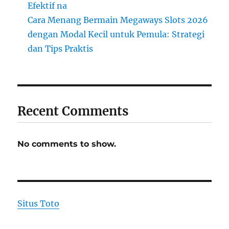
Efektif na
Cara Menang Bermain Megaways Slots 2026
dengan Modal Kecil untuk Pemula: Strategi
dan Tips Praktis
Recent Comments
No comments to show.
Situs Toto