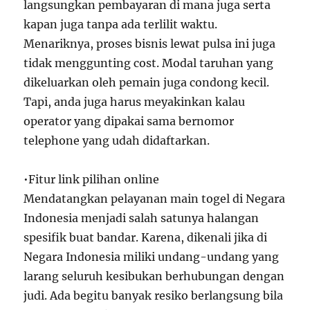
langsungkan pembayaran di mana juga serta
kapan juga tanpa ada terlilit waktu.
Menariknya, proses bisnis lewat pulsa ini juga
tidak menggunting cost. Modal taruhan yang
dikeluarkan oleh pemain juga condong kecil.
Tapi, anda juga harus meyakinkan kalau
operator yang dipakai sama bernomor
telephone yang udah didaftarkan.
•Fitur link pilihan online
Mendatangkan pelayanan main togel di Negara
Indonesia menjadi salah satunya halangan
spesifik buat bandar. Karena, dikenali jika di
Negara Indonesia miliki undang-undang yang
larang seluruh kesibukan berhubungan dengan
judi. Ada begitu banyak resiko berlangsung bila