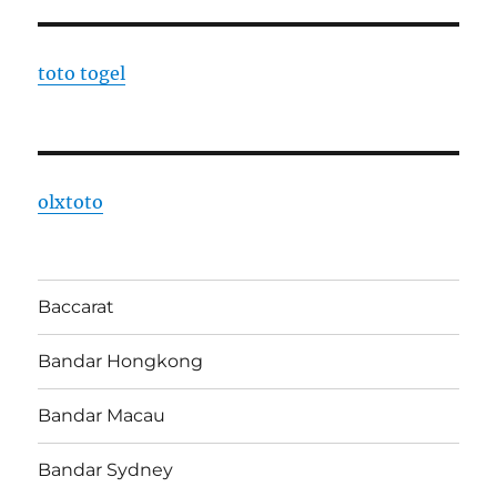
toto togel
olxtoto
Baccarat
Bandar Hongkong
Bandar Macau
Bandar Sydney