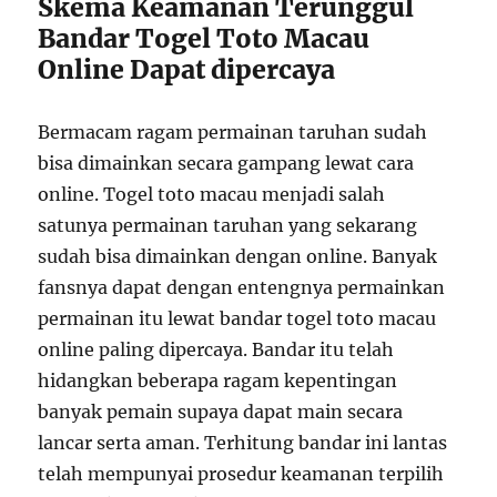
Skema Keamanan Terunggul
Bandar Togel Toto Macau
Online Dapat dipercaya
Bermacam ragam permainan taruhan sudah
bisa dimainkan secara gampang lewat cara
online. Togel toto macau menjadi salah
satunya permainan taruhan yang sekarang
sudah bisa dimainkan dengan online. Banyak
fansnya dapat dengan entengnya permainkan
permainan itu lewat bandar togel toto macau
online paling dipercaya. Bandar itu telah
hidangkan beberapa ragam kepentingan
banyak pemain supaya dapat main secara
lancar serta aman. Terhitung bandar ini lantas
telah mempunyai prosedur keamanan terpilih