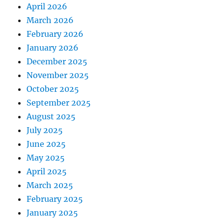
April 2026
March 2026
February 2026
January 2026
December 2025
November 2025
October 2025
September 2025
August 2025
July 2025
June 2025
May 2025
April 2025
March 2025
February 2025
January 2025