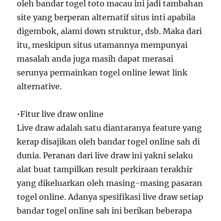
oleh bandar togel toto macau ini jadi tambahan
site yang berperan alternatif situs inti apabila
digembok, alami down struktur, dsb. Maka dari
itu, meskipun situs utamannya mempunyai
masalah anda juga masih dapat merasai
serunya permainkan togel online lewat link
alternative.
•Fitur live draw online
Live draw adalah satu diantaranya feature yang
kerap disajikan oleh bandar togel online sah di
dunia. Peranan dari live draw ini yakni selaku
alat buat tampilkan result perkiraan terakhir
yang dikeluarkan oleh masing-masing pasaran
togel online. Adanya spesifikasi live draw setiap
bandar togel online sah ini berikan beberapa