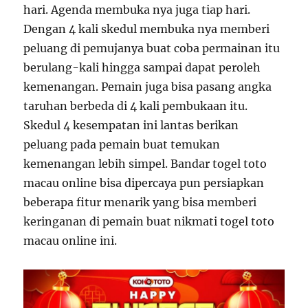
hari. Agenda membuka nya juga tiap hari.
Dengan 4 kali skedul membuka nya memberi
peluang di pemujanya buat coba permainan itu
berulang-kali hingga sampai dapat peroleh
kemenangan. Pemain juga bisa pasang angka
taruhan berbeda di 4 kali pembukaan itu.
Skedul 4 kesempatan ini lantas berikan
peluang pada pemain buat temukan
kemenangan lebih simpel. Bandar togel toto
macau online bisa dipercaya pun persiapkan
beberapa fitur menarik yang bisa memberi
keringanan di pemain buat nikmati togel toto
macau online ini.