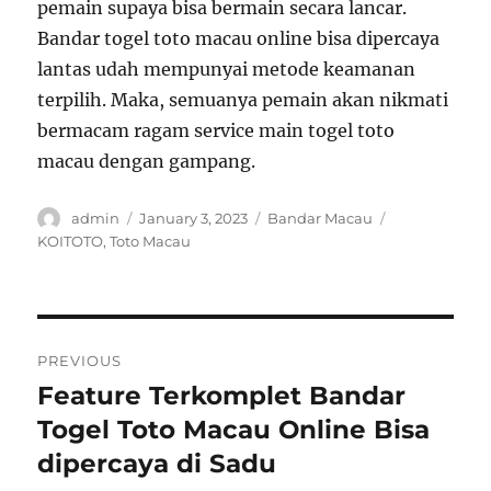
pemain supaya bisa bermain secara lancar.
Bandar togel toto macau online bisa dipercaya
lantas udah mempunyai metode keamanan
terpilih. Maka, semuanya pemain akan nikmati
bermacam ragam service main togel toto
macau dengan gampang.
Author
Posted
Categories
Tags
admin
January 3, 2023
Bandar Macau
on
KOITOTO
,
Toto Macau
Post
PREVIOUS
navigation
Feature Terkomplet Bandar
Previous
post:
Togel Toto Macau Online Bisa
dipercaya di Sadu