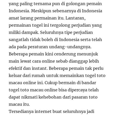
yang paling ternama pun di golongan pemain
Indonesia. Meskipun sebenarnya di Indonesia
amat larang permainan itu. Lantaran,
permainan togel ini tergolong perjudian yang
miliki dampak. Seluruhnya tipe perjudian
sangatlah tidak boleh di Indonesia serta telah
ada pada peraturan undang-undangnya.
Beberapa pemain kini cenderung menunjuk
main lewat cara online sebab dianggap lebih
efektif dan instant. Beberapa pemain tak perlu
keluar dari rumah untuk memainkan togel toto
macau online ini. Cukup bermain di bandar
togel toto macau online bisa dipercaya telah
dapat nikmati kehebohan dari pasaran toto
macau itu.
Tersedianya internet buat seluruhnya jadi