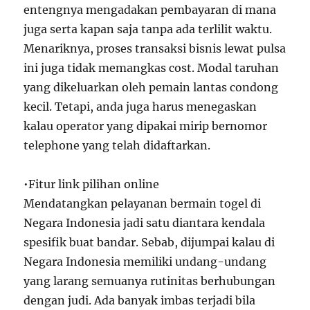
entengnya mengadakan pembayaran di mana
juga serta kapan saja tanpa ada terlilit waktu.
Menariknya, proses transaksi bisnis lewat pulsa
ini juga tidak memangkas cost. Modal taruhan
yang dikeluarkan oleh pemain lantas condong
kecil. Tetapi, anda juga harus menegaskan
kalau operator yang dipakai mirip bernomor
telephone yang telah didaftarkan.
•Fitur link pilihan online
Mendatangkan pelayanan bermain togel di
Negara Indonesia jadi satu diantara kendala
spesifik buat bandar. Sebab, dijumpai kalau di
Negara Indonesia memiliki undang-undang
yang larang semuanya rutinitas berhubungan
dengan judi. Ada banyak imbas terjadi bila