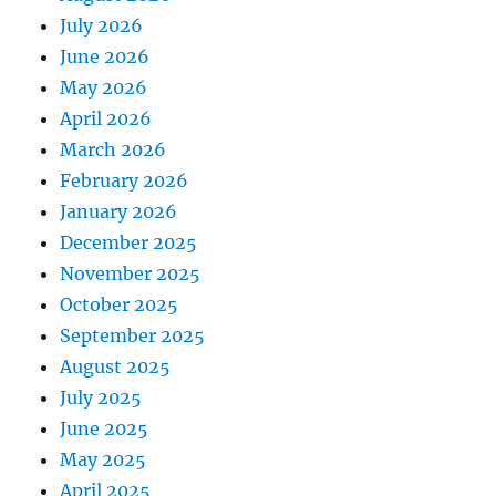
July 2026
June 2026
May 2026
April 2026
March 2026
February 2026
January 2026
December 2025
November 2025
October 2025
September 2025
August 2025
July 2025
June 2025
May 2025
April 2025