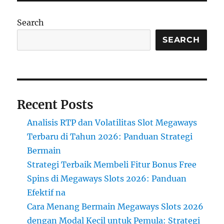
Search
SEARCH
Recent Posts
Analisis RTP dan Volatilitas Slot Megaways
Terbaru di Tahun 2026: Panduan Strategi
Bermain
Strategi Terbaik Membeli Fitur Bonus Free
Spins di Megaways Slots 2026: Panduan
Efektif na
Cara Menang Bermain Megaways Slots 2026
dengan Modal Kecil untuk Pemula: Strategi