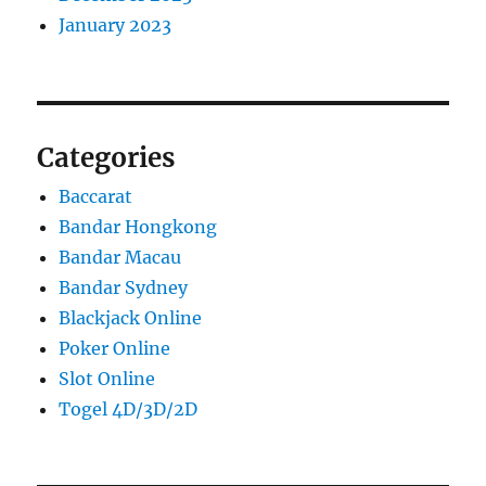
January 2023
Categories
Baccarat
Bandar Hongkong
Bandar Macau
Bandar Sydney
Blackjack Online
Poker Online
Slot Online
Togel 4D/3D/2D