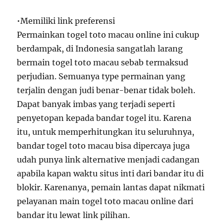
•Memiliki link preferensi
Permainkan togel toto macau online ini cukup
berdampak, di Indonesia sangatlah larang
bermain togel toto macau sebab termaksud
perjudian. Semuanya type permainan yang
terjalin dengan judi benar-benar tidak boleh.
Dapat banyak imbas yang terjadi seperti
penyetopan kepada bandar togel itu. Karena
itu, untuk memperhitungkan itu seluruhnya,
bandar togel toto macau bisa dipercaya juga
udah punya link alternative menjadi cadangan
apabila kapan waktu situs inti dari bandar itu di
blokir. Karenanya, pemain lantas dapat nikmati
pelayanan main togel toto macau online dari
bandar itu lewat link pilihan.