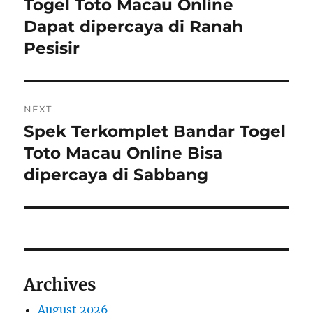
post:
Togel Toto Macau Online
Dapat dipercaya di Ranah
Pesisir
NEXT
Spek Terkomplet Bandar Togel
Next
post:
Toto Macau Online Bisa
dipercaya di Sabbang
Archives
August 2026