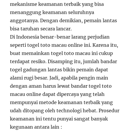
mekanisme keamanan terbaik yang bisa
menanggung keamanan seluruhnya
anggotanya. Dengan demikian, pemain lantas
bisa taruhan secara lancar.
Di Indonesia benar-benar larang perjudian
seperti togel toto macau online ini. Karena itu,
buat memainkan togel toto macau ini cukup
terdapat resiko. Disamping itu, jumlah bandar
togel gadungan lantas bikin pemain dapat
alami rugi besar. Jadi, apabila pengin main
dengan aman harus lewat bandar togel toto
macau online dapat dipercaya yang telah
mempunyai metode keamanan terbaik yang
udah ditopang oleh technologi hebat. Prosedur
keamanan ini tentu punyai sangat banyak
kegunaan antara lain :