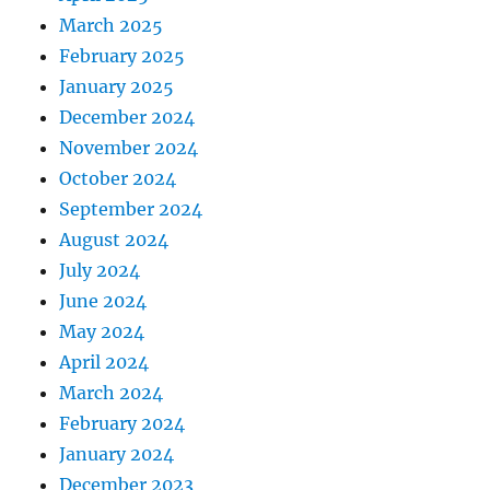
March 2025
February 2025
January 2025
December 2024
November 2024
October 2024
September 2024
August 2024
July 2024
June 2024
May 2024
April 2024
March 2024
February 2024
January 2024
December 2023