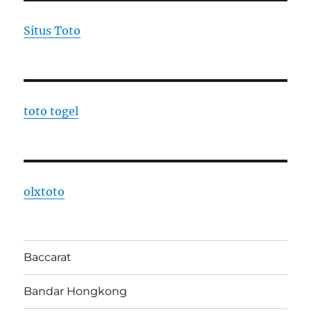
Situs Toto
toto togel
olxtoto
Baccarat
Bandar Hongkong