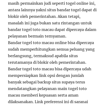
masih permainkan judi seperti togel online ini,
antara lainnya yakni situs bandar togel dapat di
blokir oleh pemerintahan. Akan tetapi,
masalah ini juga bukan satu rintangan untuk
bandar togel toto macau dapat dipercaya dalam
pelayanan bermain ternyaman.
Bandar togel toto macau online bisa dipercaya
sudah memperhitungkan semua peluang yang
berlangsung, termaksud apabila situs
terutamanya di blokir oleh pemerintahan.
Bandar togel toto macau bisa dipercaya udah
mempersiapkan link opsi dengan jumlah
banyak sebagai backup situs supaya terus
mendatangkan pelayanan main togel toto
macau memberi kepuasan serta aman
dilaksanakan. Link preferensi ini di saranai