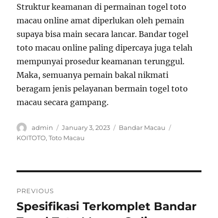
Struktur keamanan di permainan togel toto
macau online amat diperlukan oleh pemain
supaya bisa main secara lancar. Bandar togel
toto macau online paling dipercaya juga telah
mempunyai prosedur keamanan terunggul.
Maka, semuanya pemain bakal nikmati
beragam jenis pelayanan bermain togel toto
macau secara gampang.
Author
Posted
Categories
Tags
admin
January 3, 2023
Bandar Macau
on
KOITOTO
,
Toto Macau
Post
PREVIOUS
navigation
Spesifikasi Terkomplet Bandar
Previous