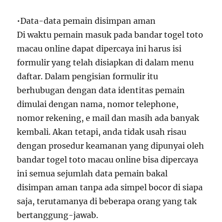
•Data-data pemain disimpan aman
Di waktu pemain masuk pada bandar togel toto
macau online dapat dipercaya ini harus isi
formulir yang telah disiapkan di dalam menu
daftar. Dalam pengisian formulir itu
berhubugan dengan data identitas pemain
dimulai dengan nama, nomor telephone,
nomor rekening, e mail dan masih ada banyak
kembali. Akan tetapi, anda tidak usah risau
dengan prosedur keamanan yang dipunyai oleh
bandar togel toto macau online bisa dipercaya
ini semua sejumlah data pemain bakal
disimpan aman tanpa ada simpel bocor di siapa
saja, terutamanya di beberapa orang yang tak
bertanggung-jawab.