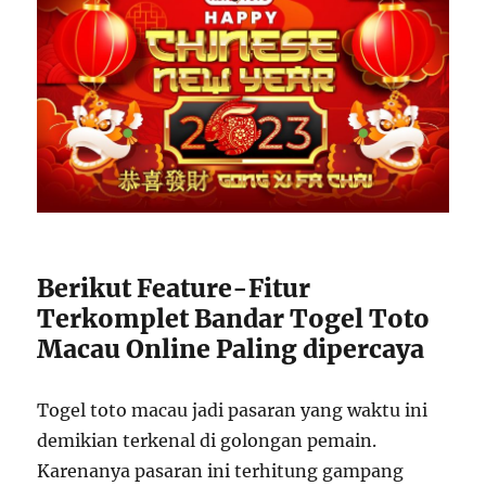
Berikut Feature-Fitur
Terkomplet Bandar Togel Toto
Macau Online Paling dipercaya
Togel toto macau jadi pasaran yang waktu ini
demikian terkenal di golongan pemain.
Karenanya pasaran ini terhitung gampang