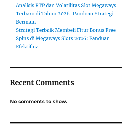
Analisis RTP dan Volatilitas Slot Megaways
Terbaru di Tahun 2026: Panduan Strategi
Bermain
Strategi Terbaik Membeli Fitur Bonus Free
Spins di Megaways Slots 2026: Panduan
Efektif na
Recent Comments
No comments to show.