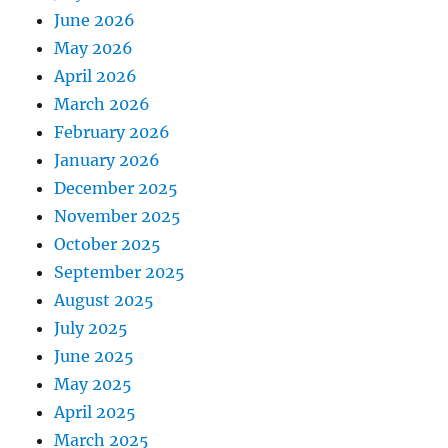
June 2026
May 2026
April 2026
March 2026
February 2026
January 2026
December 2025
November 2025
October 2025
September 2025
August 2025
July 2025
June 2025
May 2025
April 2025
March 2025