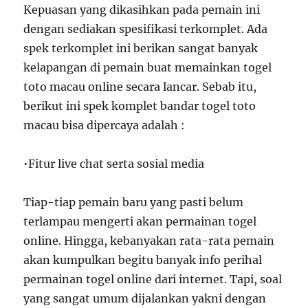
Kepuasan yang dikasihkan pada pemain ini
dengan sediakan spesifikasi terkomplet. Ada
spek terkomplet ini berikan sangat banyak
kelapangan di pemain buat memainkan togel
toto macau online secara lancar. Sebab itu,
berikut ini spek komplet bandar togel toto
macau bisa dipercaya adalah :
•Fitur live chat serta sosial media
Tiap-tiap pemain baru yang pasti belum
terlampau mengerti akan permainan togel
online. Hingga, kebanyakan rata-rata pemain
akan kumpulkan begitu banyak info perihal
permainan togel online dari internet. Tapi, soal
yang sangat umum dijalankan yakni dengan