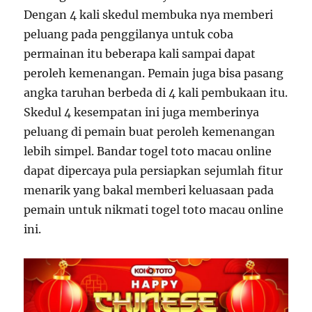
Dengan 4 kali skedul membuka nya memberi
peluang pada penggilanya untuk coba
permainan itu beberapa kali sampai dapat
peroleh kemenangan. Pemain juga bisa pasang
angka taruhan berbeda di 4 kali pembukaan itu.
Skedul 4 kesempatan ini juga memberinya
peluang di pemain buat peroleh kemenangan
lebih simpel. Bandar togel toto macau online
dapat dipercaya pula persiapkan sejumlah fitur
menarik yang bakal memberi keluasaan pada
pemain untuk nikmati togel toto macau online
ini.