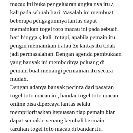
macau ini buka pengeluaran angka nya itu 4
kali pada sebuah hari. Masalah ini membuat
beberapa pengagumnya lantas dapat
memainkan togel toto macau ini pada sebuah
hari hingga 4 kali. Tetapi, apabila pemain itu
pengin memainkan 1 atau 2x lantas itu tidak
jadi permasalahan. Dengan agenda pembukaan
yang banyak ini memberinya peluang di
pemain buat menangi permainan itu secara
mudah.
Dengan adanya banyak pecinta dari pasaran
togel toto macau ini, bandar togel toto macau
online bisa dipercaya lantas selalu
memprioritaskan kepuasan tiap pemain biar
dapat semakin senang kembali bermain
taruhan togel toto macau di bandar itu.