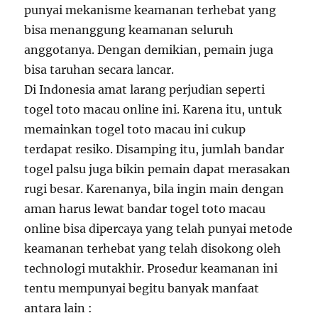
punyai mekanisme keamanan terhebat yang
bisa menanggung keamanan seluruh
anggotanya. Dengan demikian, pemain juga
bisa taruhan secara lancar.
Di Indonesia amat larang perjudian seperti
togel toto macau online ini. Karena itu, untuk
memainkan togel toto macau ini cukup
terdapat resiko. Disamping itu, jumlah bandar
togel palsu juga bikin pemain dapat merasakan
rugi besar. Karenanya, bila ingin main dengan
aman harus lewat bandar togel toto macau
online bisa dipercaya yang telah punyai metode
keamanan terhebat yang telah disokong oleh
technologi mutakhir. Prosedur keamanan ini
tentu mempunyai begitu banyak manfaat
antara lain :