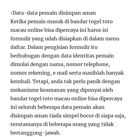
•Data-data pemain disimpan aman
Ketika pemain masuk di bandar togel toto
macau online bisa dipercaya ini harus isi
formulir yang udah disiapkan di dalam menu
daftar. Dalam pengisian formulir itu
berhubugan dengan data identitas pemain
dimulai dengan nama, nomor telephone,
nomor rekening, e mail serta masihlah banyak
kembali. Tetapi, anda tak perlu panik dengan
mekanisme keamanan yang dipunyai oleh
bandar togel toto macau online bisa dipercaya
ini seluruh beberapa data pemain akan
disimpan aman tiada simpel bocor di siapa saja,
terutamanya di beberapa orang yang tidak
bertanggung-jawab.