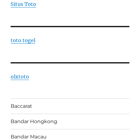
Situs Toto
toto togel
olxtoto
Baccarat
Bandar Hongkong
Bandar Macau