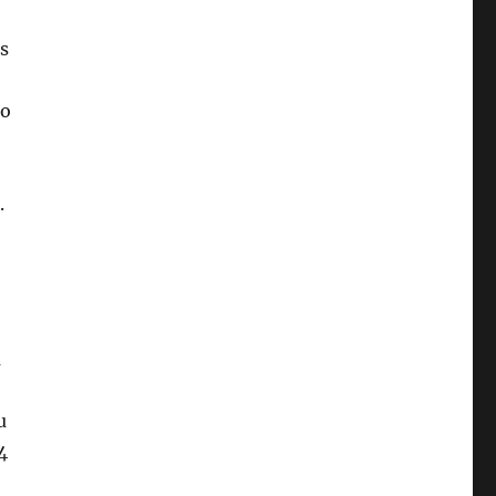
s
to
.
u
u
4