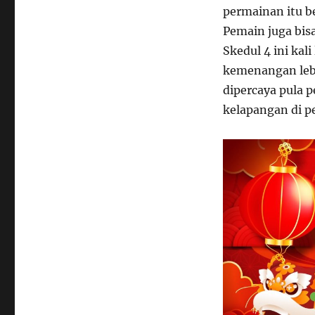
permainan itu 
Pemain juga bis
Skedul 4 ini kal
kemenangan lebi
dipercaya pula 
kelapangan di pe