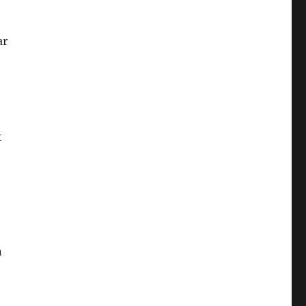
ar
t
n