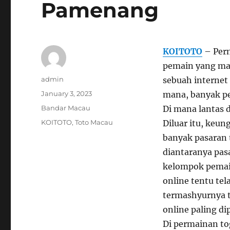
Pamenang
KOITOTO
– Perm
pemain yang mas
Author
admin
sebuah internet
Posted
January 3, 2023
mana, banyak pe
on
Categories
Bandar Macau
Di mana lantas 
Tags
KOITOTO
,
Toto Macau
Diluar itu, keun
banyak pasaran 
diantaranya pas
kelompok pemain
online tentu tel
termashyurnya t
online paling di
Di permainan tog