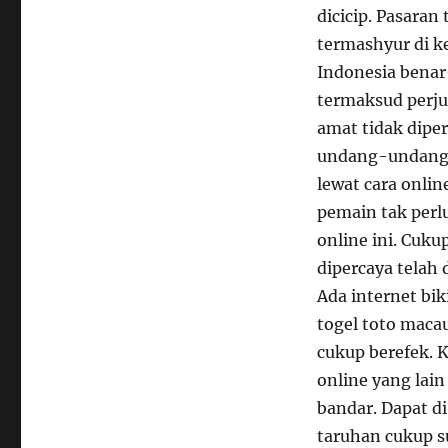
dicicip. Pasaran
termashyur di k
Indonesia benar
termaksud perju
amat tidak dipe
undang-undangn
lewat cara onlin
pemain tak perl
online ini. Cuku
dipercaya telah 
Ada internet bi
togel toto macau
cukup berefek. K
online yang lai
bandar. Dapat d
taruhan cukup 