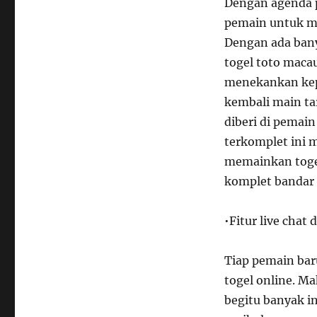
Dengan agenda 
pemain untuk m
Dengan ada bany
togel toto maca
menekankan kep
kembali main ta
diberi di pemain
terkomplet ini 
memainkan togel 
komplet bandar t
•Fitur live chat
Tiap pemain ba
togel online. 
begitu banyak in