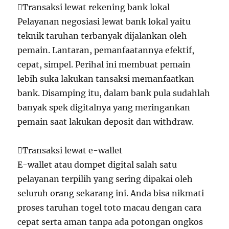
Transaksi lewat rekening bank lokal
Pelayanan negosiasi lewat bank lokal yaitu
teknik taruhan terbanyak dijalankan oleh
pemain. Lantaran, pemanfaatannya efektif,
cepat, simpel. Perihal ini membuat pemain
lebih suka lakukan tansaksi memanfaatkan
bank. Disamping itu, dalam bank pula sudahlah
banyak spek digitalnya yang meringankan
pemain saat lakukan deposit dan withdraw.
Transaksi lewat e-wallet
E-wallet atau dompet digital salah satu
pelayanan terpilih yang sering dipakai oleh
seluruh orang sekarang ini. Anda bisa nikmati
proses taruhan togel toto macau dengan cara
cepat serta aman tanpa ada potongan ongkos