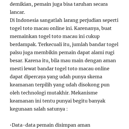
demikian, pemain juga bisa taruhan secara
lancar.
Di Indonesia sangatlah larang perjudian seperti
togel toto macau online ini. Karenanya, buat
memainkan togel toto macau ini cukup
berdampak. Terkecuali itu, jumlah bandar togel
palsu juga membikin pemain dapat alami rugi
besar. Karena itu, bila mau main dengan aman
mesti lewat bandar togel toto macau online
dapat dipercaya yang udah punya skema
keamanan terpilih yang udah disokong pun
oleh technologi mutakhir. Mekanisme
keamanan ini tentu punyai begitu banyak
kegunaan salah satunya :
•Data-data pemain disimpan aman