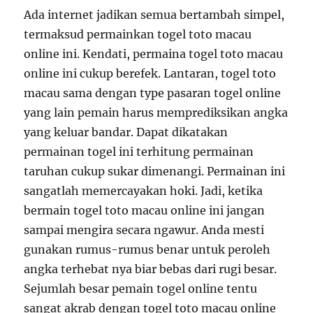
Ada internet jadikan semua bertambah simpel,
termaksud permainkan togel toto macau
online ini. Kendati, permaina togel toto macau
online ini cukup berefek. Lantaran, togel toto
macau sama dengan type pasaran togel online
yang lain pemain harus memprediksikan angka
yang keluar bandar. Dapat dikatakan
permainan togel ini terhitung permainan
taruhan cukup sukar dimenangi. Permainan ini
sangatlah memercayakan hoki. Jadi, ketika
bermain togel toto macau online ini jangan
sampai mengira secara ngawur. Anda mesti
gunakan rumus-rumus benar untuk peroleh
angka terhebat nya biar bebas dari rugi besar.
Sejumlah besar pemain togel online tentu
sangat akrab dengan togel toto macau online