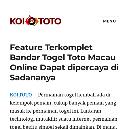
MENU
Freerestaurantcouponsnow
Feature Terkomplet
Bandar Togel Toto Macau
Online Dapat dipercaya di
Sadananya
KOITOTO
– Permainan togel kembali ada di
kelompok pemain, cukup banyak pemain yang
masuk ke permainan togel ini. Lantaran
technologi mutakhir suatu internet permainan
togel begitu simpel sekali dimainkan. Di mana,