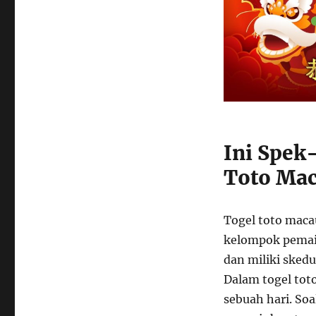
Ini Spek
Toto Mac
Togel toto macau
kelompok pemain
dan miliki skedu
Dalam togel toto
sebuah hari. So