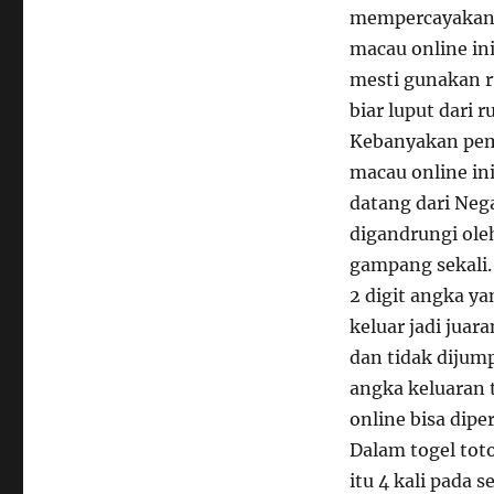
mempercayakan p
macau online in
mesti gunakan 
biar luput dari r
Kebanyakan pema
macau online ini
datang dari Nega
digandrungi ole
gampang sekali.
2 digit angka ya
keluar jadi juara
dan tidak dijump
angka keluaran 
online bisa dipe
Dalam togel tot
itu 4 kali pada 