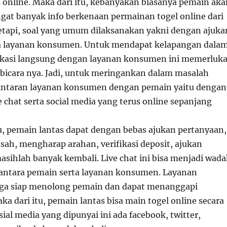
 online. Maka dari itu, kebanyakan biasanya pemain aka
at banyak info berkenaan permainan togel online dari
tetapi, soal yang umum dilaksanakan yakni dengan ajuka
a layanan konsumen. Untuk mendapat kelapangan dala
kasi langsung dengan layanan konsumen ini memerluk
bicara nya. Jadi, untuk meringankan dalam masalah
 antaran layanan konsumen dengan pemain yaitu dengan
e chat serta social media yang terus online sepanjang
tu, pemain lantas dapat dengan bebas ajukan pertanyaan,
sah, mengharap arahan, verifikasi deposit, ajukan
masihlah banyak kembali. Live chat ini bisa menjadi wad
antara pemain serta layanan konsumen. Layanan
uga siap menolong pemain dan dapat menanggapi
a dari itu, pemain lantas bisa main togel online secara
sial media yang dipunyai ini ada facebook, twitter,