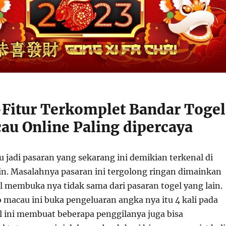
-Fitur Terkomplet Bandar Togel
au Online Paling dipercaya
 jadi pasaran yang sekarang ini demikian terkenal di
. Masalahnya pasaran ini tergolong ringan dimainkan
l membuka nya tidak sama dari pasaran togel yang lain.
 macau ini buka pengeluaran angka nya itu 4 kali pada
al ini membuat beberapa penggilanya juga bisa