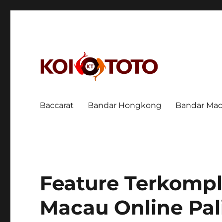
Daftar Bandar Toto Macau Terpercaya
Freerestaurantcoupons
Baccarat
Bandar Hongkong
Bandar Ma
Feature Terkompl
Macau Online Pal