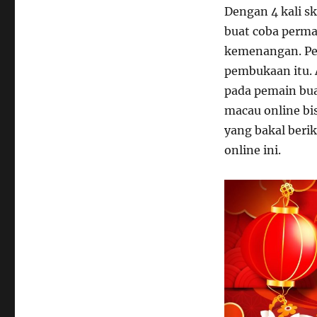
Dengan 4 kali 
buat coba perma
kemenangan. Pem
pembukaan itu. 
pada pemain bua
macau online bi
yang bakal beri
online ini.