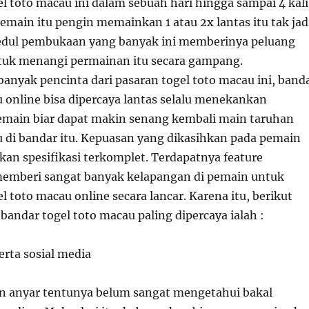
 toto macau ini dalam sebuah hari hingga sampai 4 kali
pemain itu pengin memainkan 1 atau 2x lantas itu tak jad
edul pembukaan yang banyak ini memberinya peluang
tuk menangi permainan itu secara gampang.
anyak pencinta dari pasaran togel toto macau ini, band
u online bisa dipercaya lantas selalu menekankan
emain biar dapat makin senang kembali main taruhan
u di bandar itu. Kepuasan yang dikasihkan pada pemain
kan spesifikasi terkomplet. Terdapatnya feature
memberi sangat banyak kelapangan di pemain untuk
toto macau online secara lancar. Karena itu, berikut
bandar togel toto macau paling dipercaya ialah :
serta sosial media
n anyar tentunya belum sangat mengetahui bakal