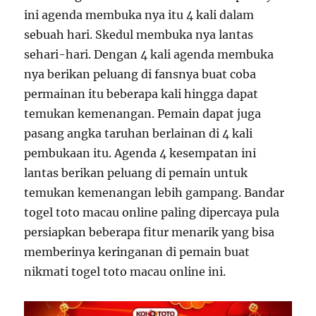
ini agenda membuka nya itu 4 kali dalam
sebuah hari. Skedul membuka nya lantas
sehari-hari. Dengan 4 kali agenda membuka
nya berikan peluang di fansnya buat coba
permainan itu beberapa kali hingga dapat
temukan kemenangan. Pemain dapat juga
pasang angka taruhan berlainan di 4 kali
pembukaan itu. Agenda 4 kesempatan ini
lantas berikan peluang di pemain untuk
temukan kemenangan lebih gampang. Bandar
togel toto macau online paling dipercaya pula
persiapkan beberapa fitur menarik yang bisa
memberinya keringanan di pemain buat
nikmati togel toto macau online ini.