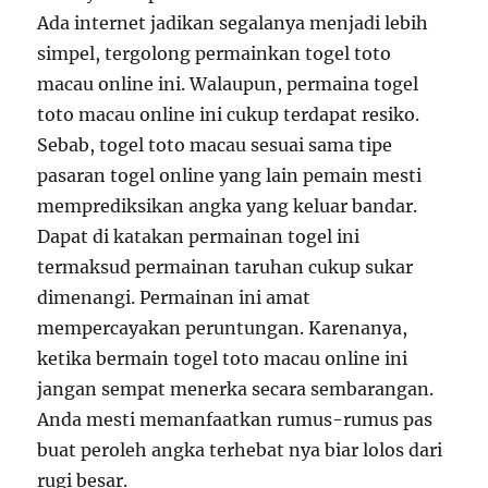
Ada internet jadikan segalanya menjadi lebih
simpel, tergolong permainkan togel toto
macau online ini. Walaupun, permaina togel
toto macau online ini cukup terdapat resiko.
Sebab, togel toto macau sesuai sama tipe
pasaran togel online yang lain pemain mesti
memprediksikan angka yang keluar bandar.
Dapat di katakan permainan togel ini
termaksud permainan taruhan cukup sukar
dimenangi. Permainan ini amat
mempercayakan peruntungan. Karenanya,
ketika bermain togel toto macau online ini
jangan sempat menerka secara sembarangan.
Anda mesti memanfaatkan rumus-rumus pas
buat peroleh angka terhebat nya biar lolos dari
rugi besar.