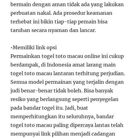
bermain dengan aman tidak ada yang lakukan
perbuatan nakal. Ada prosedur keamanan
terhebat ini bikin tiap-tiap pemain bisa
taruhan secara nyaman dan lancar.
•Memiliki link opsi
Permainkan togel toto macau online ini cukup
berdampak, di Indonesia amat larang main
togel toto macau lantaran terhitung perjudian.
Semua model permainan yang terjalin dengan
judi benar-benar tidak boleh. Bisa banyak
resiko yang berlangsung seperti penyegelan
pada bandar togel itu. Jadi, buat
memperhitungkan itu seluruhnya, bandar
togel toto macau paling dipercaya lantas telah
mempunyai link pilihan menjadi cadangan