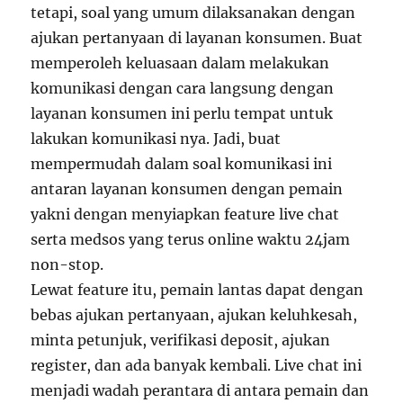
tetapi, soal yang umum dilaksanakan dengan
ajukan pertanyaan di layanan konsumen. Buat
memperoleh keluasaan dalam melakukan
komunikasi dengan cara langsung dengan
layanan konsumen ini perlu tempat untuk
lakukan komunikasi nya. Jadi, buat
mempermudah dalam soal komunikasi ini
antaran layanan konsumen dengan pemain
yakni dengan menyiapkan feature live chat
serta medsos yang terus online waktu 24jam
non-stop.
Lewat feature itu, pemain lantas dapat dengan
bebas ajukan pertanyaan, ajukan keluhkesah,
minta petunjuk, verifikasi deposit, ajukan
register, dan ada banyak kembali. Live chat ini
menjadi wadah perantara di antara pemain dan