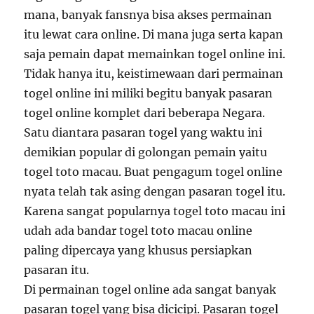
mana, banyak fansnya bisa akses permainan
itu lewat cara online. Di mana juga serta kapan
saja pemain dapat memainkan togel online ini.
Tidak hanya itu, keistimewaan dari permainan
togel online ini miliki begitu banyak pasaran
togel online komplet dari beberapa Negara.
Satu diantara pasaran togel yang waktu ini
demikian popular di golongan pemain yaitu
togel toto macau. Buat pengagum togel online
nyata telah tak asing dengan pasaran togel itu.
Karena sangat popularnya togel toto macau ini
udah ada bandar togel toto macau online
paling dipercaya yang khusus persiapkan
pasaran itu.
Di permainan togel online ada sangat banyak
pasaran togel yang bisa dicicipi. Pasaran togel