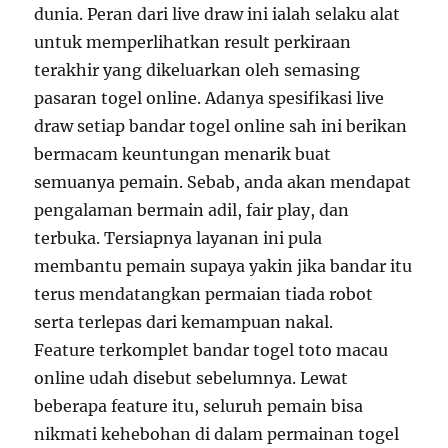
dunia. Peran dari live draw ini ialah selaku alat
untuk memperlihatkan result perkiraan
terakhir yang dikeluarkan oleh semasing
pasaran togel online. Adanya spesifikasi live
draw setiap bandar togel online sah ini berikan
bermacam keuntungan menarik buat
semuanya pemain. Sebab, anda akan mendapat
pengalaman bermain adil, fair play, dan
terbuka. Tersiapnya layanan ini pula
membantu pemain supaya yakin jika bandar itu
terus mendatangkan permaian tiada robot
serta terlepas dari kemampuan nakal.
Feature terkomplet bandar togel toto macau
online udah disebut sebelumnya. Lewat
beberapa feature itu, seluruh pemain bisa
nikmati kehebohan di dalam permainan togel