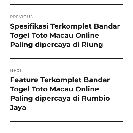
Post
PREVIOUS
navigation
Spesifikasi Terkomplet Bandar
Previous
post:
Togel Toto Macau Online
Paling dipercaya di Riung
NEXT
Feature Terkomplet Bandar
Next
post:
Togel Toto Macau Online
Paling dipercaya di Rumbio
Jaya