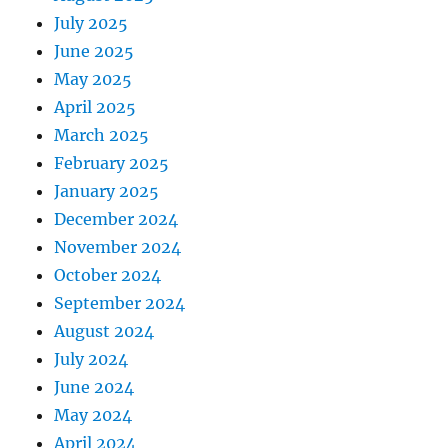
July 2025
June 2025
May 2025
April 2025
March 2025
February 2025
January 2025
December 2024
November 2024
October 2024
September 2024
August 2024
July 2024
June 2024
May 2024
April 2024