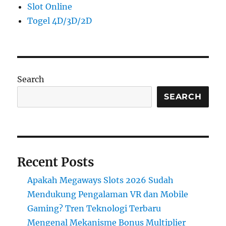
Slot Online
Togel 4D/3D/2D
Search
SEARCH
Recent Posts
Apakah Megaways Slots 2026 Sudah
Mendukung Pengalaman VR dan Mobile
Gaming? Tren Teknologi Terbaru
Mengenal Mekanisme Bonus Multiplier