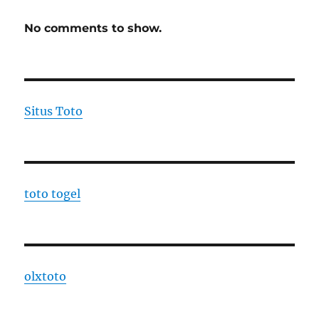
No comments to show.
Situs Toto
toto togel
olxtoto