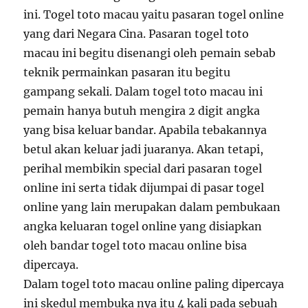
ini. Togel toto macau yaitu pasaran togel online
yang dari Negara Cina. Pasaran togel toto
macau ini begitu disenangi oleh pemain sebab
teknik permainkan pasaran itu begitu
gampang sekali. Dalam togel toto macau ini
pemain hanya butuh mengira 2 digit angka
yang bisa keluar bandar. Apabila tebakannya
betul akan keluar jadi juaranya. Akan tetapi,
perihal membikin special dari pasaran togel
online ini serta tidak dijumpai di pasar togel
online yang lain merupakan dalam pembukaan
angka keluaran togel online yang disiapkan
oleh bandar togel toto macau online bisa
dipercaya.
Dalam togel toto macau online paling dipercaya
ini skedul membuka nya itu 4 kali pada sebuah