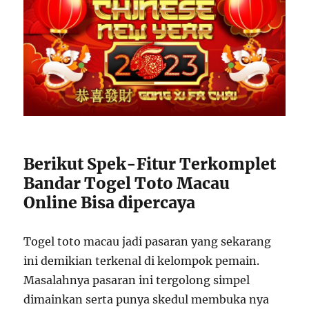
Berikut Spek-Fitur Terkomplet
Bandar Togel Toto Macau
Online Bisa dipercaya
Togel toto macau jadi pasaran yang sekarang
ini demikian terkenal di kelompok pemain.
Masalahnya pasaran ini tergolong simpel
dimainkan serta punya skedul membuka nya