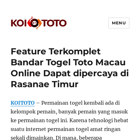
MENU
Freerestaurantcouponsnow
Feature Terkomplet
Bandar Togel Toto Macau
Online Dapat dipercaya di
Rasanae Timur
KOITOTO
– Permainan togel kembali ada di
kelompok pemain, banyak pemain yang masuk
ke permainan togel ini. Karena tehnologi hebat
suatu internet permainan togel amat ringan
sekali dimainkan. Di mana, beberapa