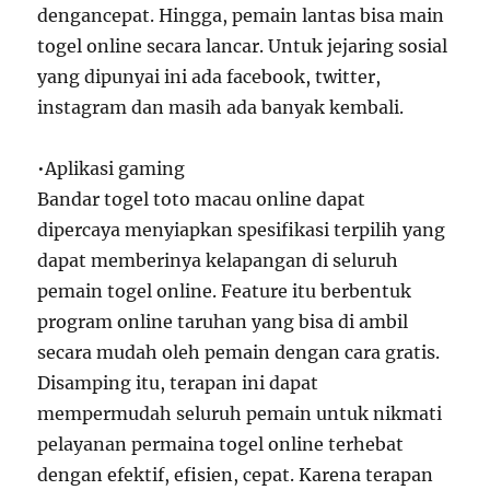
dengancepat. Hingga, pemain lantas bisa main
togel online secara lancar. Untuk jejaring sosial
yang dipunyai ini ada facebook, twitter,
instagram dan masih ada banyak kembali.
•Aplikasi gaming
Bandar togel toto macau online dapat
dipercaya menyiapkan spesifikasi terpilih yang
dapat memberinya kelapangan di seluruh
pemain togel online. Feature itu berbentuk
program online taruhan yang bisa di ambil
secara mudah oleh pemain dengan cara gratis.
Disamping itu, terapan ini dapat
mempermudah seluruh pemain untuk nikmati
pelayanan permaina togel online terhebat
dengan efektif, efisien, cepat. Karena terapan