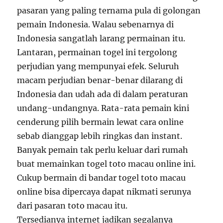
pasaran yang paling ternama pula di golongan
pemain Indonesia. Walau sebenarnya di
Indonesia sangatlah larang permainan itu.
Lantaran, permainan togel ini tergolong
perjudian yang mempunyai efek. Seluruh
macam perjudian benar-benar dilarang di
Indonesia dan udah ada di dalam peraturan
undang-undangnya. Rata-rata pemain kini
cenderung pilih bermain lewat cara online
sebab dianggap lebih ringkas dan instant.
Banyak pemain tak perlu keluar dari rumah
buat memainkan togel toto macau online ini.
Cukup bermain di bandar togel toto macau
online bisa dipercaya dapat nikmati serunya
dari pasaran toto macau itu.
Tersedianya internet jadikan segalanya