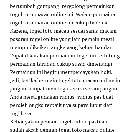
bertambah gampang, tergolong permainkan
togel toto macau online ini. Walau, permaina
togel toto macau online ini cukup berefek.
Karena, togel toto macau sesuai sama macam
pasaran togel online yang lain pemain mesti
memprediksikan angka yang keluar bandar.
Dapat dikatakan permainan togel ini terhitung
permainan taruhan cukup susah dimenangi.
Permainan ini begitu mempercayakan hoki.
Jadi, ketika bermain togel toto macau online ini
jangan sempat menduga secara serampangan.
Anda mesti gunakan rumus-rumus pas buat
peroleh angka terbaik nya supaya luput dari
rugi besar.
Kebanyakan pemain togel online pastilah
sudah akrab dengan togel toto macau online