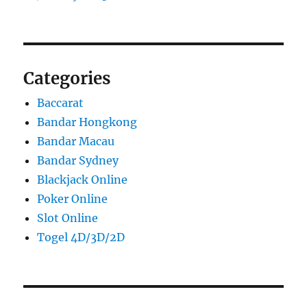
Categories
Baccarat
Bandar Hongkong
Bandar Macau
Bandar Sydney
Blackjack Online
Poker Online
Slot Online
Togel 4D/3D/2D