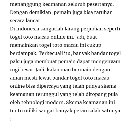
menanggung keamanan seluruh pesertanya.
Dengan demikian, pemain juga bisa taruhan
secara lancar.
Di Indonesia sangatlah larang perjudian seperti
togel toto macau online ini. Jadi, buat
memainkan togel toto macau ini cukup
berdampak. Terkecuali itu, banyak bandar togel
palsu juga membuat pemain dapat mengenyam
rugi besar. Jadi, kalau mau bermain dengan
aman mesti lewat bandar togel toto macau
online bisa dipercaya yang telah punya skema
keamanan terunggul yang telah ditopang pula
oleh tehnologi modern. Skema keamanan ini
tentu miliki sangat banyak peran salah satunya
: