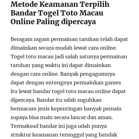
Metode Keamanan Terpilih
Bandar Togel Toto Macau
Online Paling dipercaya
Beragam ragam permainan taruhan telah dapat
dimainkan secara mudah lewat cara online.
Togel toto macau jadi salah satunya permainan
taruhan yang waktu ini dapat dimainkan
dengan cara online. Banyak pengagumnya
dapat dengan entengnya permainkan games
itu lewat bandar togel toto macau online dapat
dipercaya. Bandar itu udah suguhkan
bermacam jenis kepentingan banyak pemain
supaya bisa main secara lancar dan aman.
Termaksud bandar ini juga udah punya
struktur keamanan terunggul yang hendak