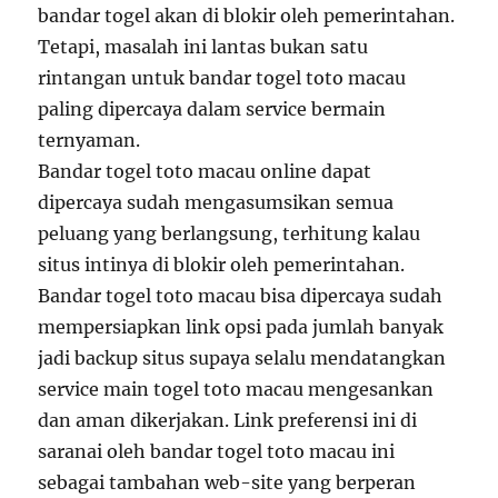
bandar togel akan di blokir oleh pemerintahan.
Tetapi, masalah ini lantas bukan satu
rintangan untuk bandar togel toto macau
paling dipercaya dalam service bermain
ternyaman.
Bandar togel toto macau online dapat
dipercaya sudah mengasumsikan semua
peluang yang berlangsung, terhitung kalau
situs intinya di blokir oleh pemerintahan.
Bandar togel toto macau bisa dipercaya sudah
mempersiapkan link opsi pada jumlah banyak
jadi backup situs supaya selalu mendatangkan
service main togel toto macau mengesankan
dan aman dikerjakan. Link preferensi ini di
saranai oleh bandar togel toto macau ini
sebagai tambahan web-site yang berperan