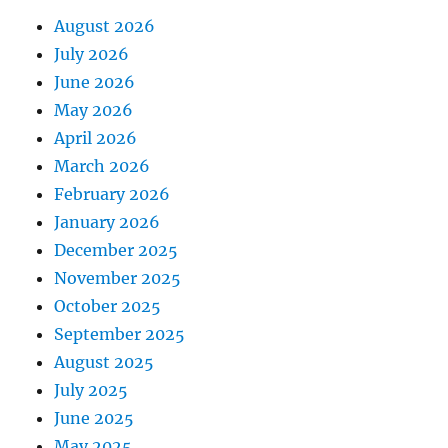
August 2026
July 2026
June 2026
May 2026
April 2026
March 2026
February 2026
January 2026
December 2025
November 2025
October 2025
September 2025
August 2025
July 2025
June 2025
May 2025