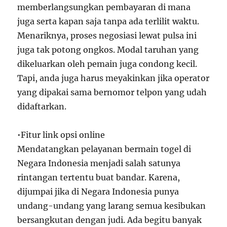
memberlangsungkan pembayaran di mana
juga serta kapan saja tanpa ada terlilit waktu.
Menariknya, proses negosiasi lewat pulsa ini
juga tak potong ongkos. Modal taruhan yang
dikeluarkan oleh pemain juga condong kecil.
Tapi, anda juga harus meyakinkan jika operator
yang dipakai sama bernomor telpon yang udah
didaftarkan.
•Fitur link opsi online
Mendatangkan pelayanan bermain togel di
Negara Indonesia menjadi salah satunya
rintangan tertentu buat bandar. Karena,
dijumpai jika di Negara Indonesia punya
undang-undang yang larang semua kesibukan
bersangkutan dengan judi. Ada begitu banyak