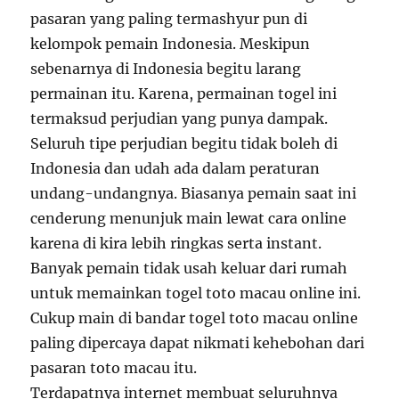
pasaran yang paling termashyur pun di
kelompok pemain Indonesia. Meskipun
sebenarnya di Indonesia begitu larang
permainan itu. Karena, permainan togel ini
termaksud perjudian yang punya dampak.
Seluruh tipe perjudian begitu tidak boleh di
Indonesia dan udah ada dalam peraturan
undang-undangnya. Biasanya pemain saat ini
cenderung menunjuk main lewat cara online
karena di kira lebih ringkas serta instant.
Banyak pemain tidak usah keluar dari rumah
untuk memainkan togel toto macau online ini.
Cukup main di bandar togel toto macau online
paling dipercaya dapat nikmati kehebohan dari
pasaran toto macau itu.
Terdapatnya internet membuat seluruhnya