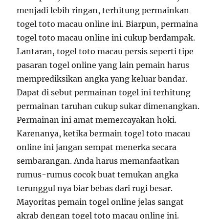
menjadi lebih ringan, terhitung permainkan
togel toto macau online ini. Biarpun, permaina
togel toto macau online ini cukup berdampak.
Lantaran, togel toto macau persis seperti tipe
pasaran togel online yang lain pemain harus
memprediksikan angka yang keluar bandar.
Dapat di sebut permainan togel ini terhitung
permainan taruhan cukup sukar dimenangkan.
Permainan ini amat memercayakan hoki.
Karenanya, ketika bermain togel toto macau
online ini jangan sempat menerka secara
sembarangan. Anda harus memanfaatkan
rumus-rumus cocok buat temukan angka
terunggul nya biar bebas dari rugi besar.
Mayoritas pemain togel online jelas sangat
akrab dengan togel toto macau online ini.