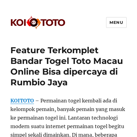
MENU
Freerestaurantcouponsnow
Feature Terkomplet
Bandar Togel Toto Macau
Online Bisa dipercaya di
Rumbio Jaya
KOITOTO
– Permainan togel kembali ada di
kelompok pemain, banyak pemain yang masuk
ke permainan togel ini. Lantaran technologi
modern suatu internet permainan togel begitu
simpel sekali dimainkan. Di mana, beberapa