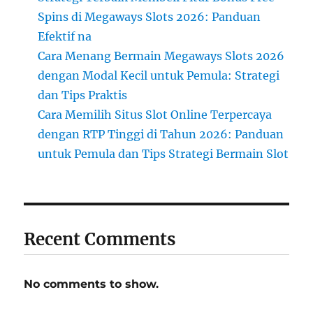
Spins di Megaways Slots 2026: Panduan
Efektif na
Cara Menang Bermain Megaways Slots 2026
dengan Modal Kecil untuk Pemula: Strategi
dan Tips Praktis
Cara Memilih Situs Slot Online Terpercaya
dengan RTP Tinggi di Tahun 2026: Panduan
untuk Pemula dan Tips Strategi Bermain Slot
Recent Comments
No comments to show.