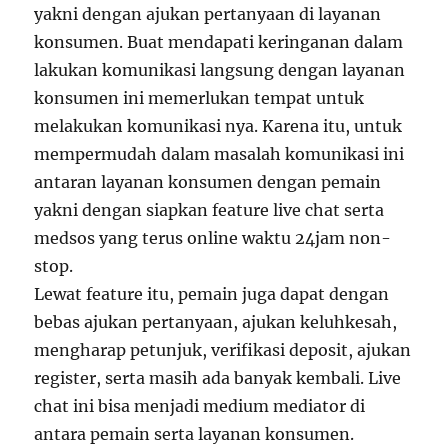
yakni dengan ajukan pertanyaan di layanan
konsumen. Buat mendapati keringanan dalam
lakukan komunikasi langsung dengan layanan
konsumen ini memerlukan tempat untuk
melakukan komunikasi nya. Karena itu, untuk
mempermudah dalam masalah komunikasi ini
antaran layanan konsumen dengan pemain
yakni dengan siapkan feature live chat serta
medsos yang terus online waktu 24jam non-
stop.
Lewat feature itu, pemain juga dapat dengan
bebas ajukan pertanyaan, ajukan keluhkesah,
mengharap petunjuk, verifikasi deposit, ajukan
register, serta masih ada banyak kembali. Live
chat ini bisa menjadi medium mediator di
antara pemain serta layanan konsumen.