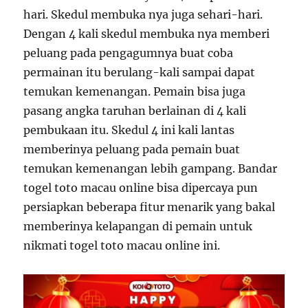
hari. Skedul membuka nya juga sehari-hari.
Dengan 4 kali skedul membuka nya memberi
peluang pada pengagumnya buat coba
permainan itu berulang-kali sampai dapat
temukan kemenangan. Pemain bisa juga
pasang angka taruhan berlainan di 4 kali
pembukaan itu. Skedul 4 ini kali lantas
memberinya peluang pada pemain buat
temukan kemenangan lebih gampang. Bandar
togel toto macau online bisa dipercaya pun
persiapkan beberapa fitur menarik yang bakal
memberinya kelapangan di pemain untuk
nikmati togel toto macau online ini.