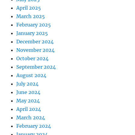
April 2025
March 2025
February 2025
January 2025
December 2024
November 2024
October 2024
September 2024
August 2024
July 2024
June 2024
May 2024
April 2024
March 2024
February 2024
January 2024