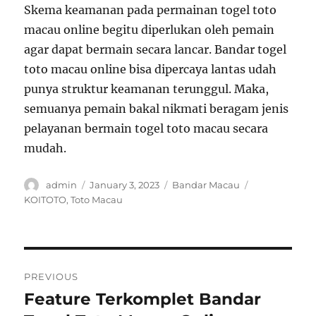
Skema keamanan pada permainan togel toto
macau online begitu diperlukan oleh pemain
agar dapat bermain secara lancar. Bandar togel
toto macau online bisa dipercaya lantas udah
punya struktur keamanan terunggul. Maka,
semuanya pemain bakal nikmati beragam jenis
pelayanan bermain togel toto macau secara
mudah.
Author
Posted
Categories
Tags
admin
January 3, 2023
Bandar Macau
on
KOITOTO
,
Toto Macau
Post
PREVIOUS
navigation
Feature Terkomplet Bandar
Previous