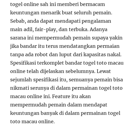
togel online sah ini memberi bermacam
keuntungan menarik buat seluruh pemain.
Sebab, anda dapat mendapati pengalaman
main adil, fair-play, dan terbuka. Adanya
sarana ini mempermudah pemain supaya yakin
jika bandar itu terus mendatangkan permaian
tanpa ada robot dan luput dari kapasitas nakal.
Spesifikasi terkomplet bandar togel toto macau
online telah dijelaskan sebelumnya. Lewat
sejumlah spesifikasi itu, semuanya pemain bisa
nikmati serunya di dalam permainan togel toto
macau online ini. Feature itu akan
mempermudah pemain dalam mendapat
keuntungan banyak di dalam permainan togel
toto macau online.