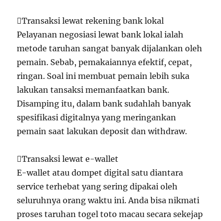
Transaksi lewat rekening bank lokal
Pelayanan negosiasi lewat bank lokal ialah
metode taruhan sangat banyak dijalankan oleh
pemain. Sebab, pemakaiannya efektif, cepat,
ringan. Soal ini membuat pemain lebih suka
lakukan tansaksi memanfaatkan bank.
Disamping itu, dalam bank sudahlah banyak
spesifikasi digitalnya yang meringankan
pemain saat lakukan deposit dan withdraw.
Transaksi lewat e-wallet
E-wallet atau dompet digital satu diantara
service terhebat yang sering dipakai oleh
seluruhnya orang waktu ini. Anda bisa nikmati
proses taruhan togel toto macau secara sekejap