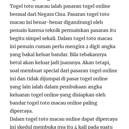
Togel toto macau ialah pasaran togel online
berasal dari Negara Cina. Pasaran togel toto
macau ini benar-benar digandrungi oleh
pemain karena teknik permainkan pasaran itu
begitu simpel sekali. Dalam togel toto macau
ini pemain cuman perlu mengira 2 digit angka
yang bakal keluar bandar. Bila tebakannya
betul akan keluar jadi juaranya. Akan tetapi,
soal membuat special dari pasaran togel online
ini dan tidak dijumpai di pasar togel online
yang lain ialah dalam pembukaan angka
keluaran togel online yang disiapkan oleh
bandar togel toto macau online paling
dipercaya.
Dalam togel toto macau online dapat dipercaya
ini skedul membuka nya itu 4 kali pada suatu