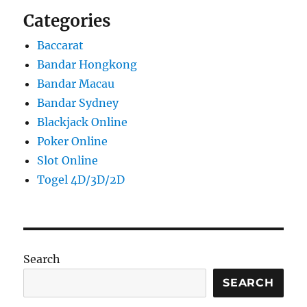
Categories
Baccarat
Bandar Hongkong
Bandar Macau
Bandar Sydney
Blackjack Online
Poker Online
Slot Online
Togel 4D/3D/2D
Search
SEARCH