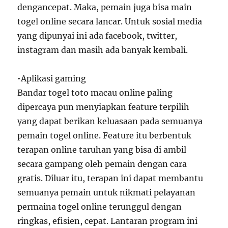
dengancepat. Maka, pemain juga bisa main
togel online secara lancar. Untuk sosial media
yang dipunyai ini ada facebook, twitter,
instagram dan masih ada banyak kembali.
•Aplikasi gaming
Bandar togel toto macau online paling
dipercaya pun menyiapkan feature terpilih
yang dapat berikan keluasaan pada semuanya
pemain togel online. Feature itu berbentuk
terapan online taruhan yang bisa di ambil
secara gampang oleh pemain dengan cara
gratis. Diluar itu, terapan ini dapat membantu
semuanya pemain untuk nikmati pelayanan
permaina togel online terunggul dengan
ringkas, efisien, cepat. Lantaran program ini