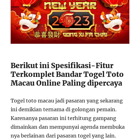
Berikut ini Spesifikasi-Fitur
Terkomplet Bandar Togel Toto
Macau Online Paling dipercaya
Togel toto macau jadi pasaran yang sekarang
ini demikian ternama di golongan pemain.
Karenanya pasaran ini terhitung gampang
dimainkan dan mempunyai agenda membuka
nya berlainan dari pasaran togel yang lain.