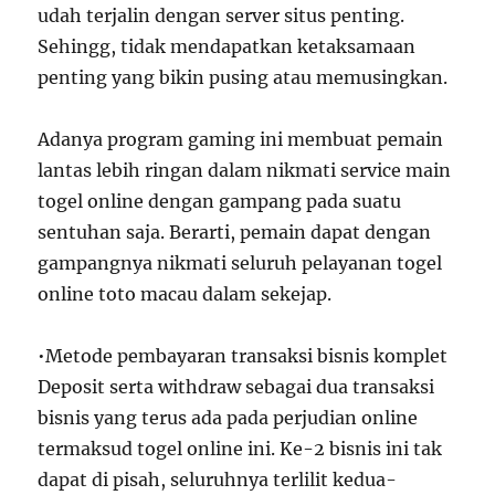
udah terjalin dengan server situs penting.
Sehingg, tidak mendapatkan ketaksamaan
penting yang bikin pusing atau memusingkan.
Adanya program gaming ini membuat pemain
lantas lebih ringan dalam nikmati service main
togel online dengan gampang pada suatu
sentuhan saja. Berarti, pemain dapat dengan
gampangnya nikmati seluruh pelayanan togel
online toto macau dalam sekejap.
•Metode pembayaran transaksi bisnis komplet
Deposit serta withdraw sebagai dua transaksi
bisnis yang terus ada pada perjudian online
termaksud togel online ini. Ke-2 bisnis ini tak
dapat di pisah, seluruhnya terlilit kedua-