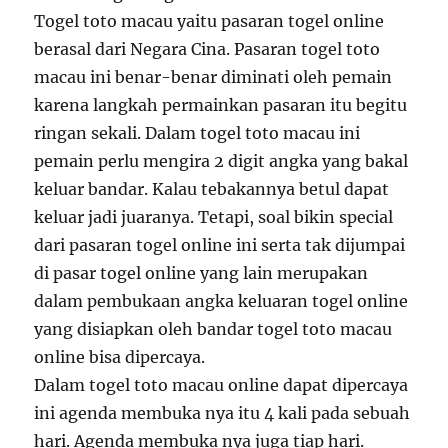
Togel toto macau yaitu pasaran togel online
berasal dari Negara Cina. Pasaran togel toto
macau ini benar-benar diminati oleh pemain
karena langkah permainkan pasaran itu begitu
ringan sekali. Dalam togel toto macau ini
pemain perlu mengira 2 digit angka yang bakal
keluar bandar. Kalau tebakannya betul dapat
keluar jadi juaranya. Tetapi, soal bikin special
dari pasaran togel online ini serta tak dijumpai
di pasar togel online yang lain merupakan
dalam pembukaan angka keluaran togel online
yang disiapkan oleh bandar togel toto macau
online bisa dipercaya.
Dalam togel toto macau online dapat dipercaya
ini agenda membuka nya itu 4 kali pada sebuah
hari. Agenda membuka nya juga tiap hari.