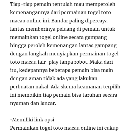
Tiap-tiap pemain tentulah mau memperoleh
kemenangannya dari permainan togel toto
macau online ini. Bandar paling dipercaya
lantas memberinya peluang di pemain untuk
memainkan togel online secara gampang
hingga peroleh kemenangan lantas gampang
dengan langkah menyiapkan permainan togel
toto macau fair-play tanpa robot. Maka dari
itu, kedepannya beberapa pemain bisa main
dengan aman tidak ada yang lakukan
perbuatan nakal. Ada skema keamanan terpilih
ini membikin tiap pemain bisa taruhan secara
nyaman dan lancar.
•Memiliki link opsi
Permainkan togel toto macau online ini cukup