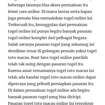
beberapa fansnya bisa akses permainan itu
lewat cara online. Di mana lantas serta kapan
juga pemain bisa memainkan togel online ini.
Terkecuali itu, keunggulan dari permainan
togel online ini punya begitu banyak pasaran
togel online komplet dari pelbagai Negara.
Salah satunya pasaran togel yang sekarang ini
demikian tenar di golongan pemain yakni togel
toto macau. Buat fans togel online pastilah
telah tak asing dengan pasaran togel itu.
Karena amat ternamanya togel toto macau ini
telah ada bandar togel toto macau online dapat
dipercaya yang pribadi persiapkan pasaran itu.
Di dalam permainan togel online ada begitu
banyak pasaran togel yang bisa dicicipi.
Pasaran togel toto macau online ini tergolong