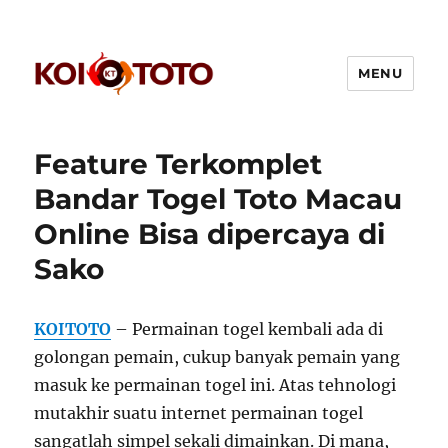
MENU
Freerestaurantcouponsnow
Feature Terkomplet
Bandar Togel Toto Macau
Online Bisa dipercaya di
Sako
KOITOTO
– Permainan togel kembali ada di
golongan pemain, cukup banyak pemain yang
masuk ke permainan togel ini. Atas tehnologi
mutakhir suatu internet permainan togel
sangatlah simpel sekali dimainkan. Di mana,