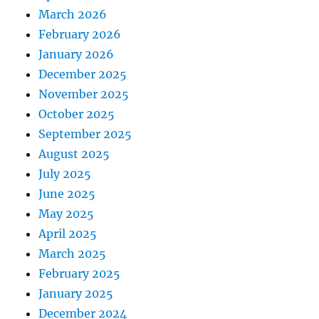
March 2026
February 2026
January 2026
December 2025
November 2025
October 2025
September 2025
August 2025
July 2025
June 2025
May 2025
April 2025
March 2025
February 2025
January 2025
December 2024