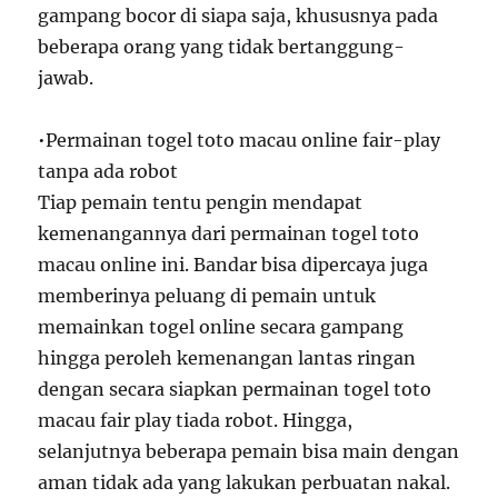
gampang bocor di siapa saja, khususnya pada
beberapa orang yang tidak bertanggung-
jawab.
•Permainan togel toto macau online fair-play
tanpa ada robot
Tiap pemain tentu pengin mendapat
kemenangannya dari permainan togel toto
macau online ini. Bandar bisa dipercaya juga
memberinya peluang di pemain untuk
memainkan togel online secara gampang
hingga peroleh kemenangan lantas ringan
dengan secara siapkan permainan togel toto
macau fair play tiada robot. Hingga,
selanjutnya beberapa pemain bisa main dengan
aman tidak ada yang lakukan perbuatan nakal.