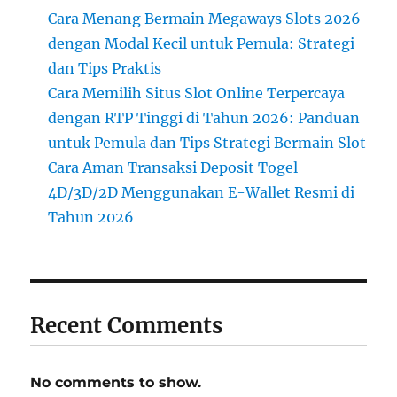
Cara Menang Bermain Megaways Slots 2026
dengan Modal Kecil untuk Pemula: Strategi
dan Tips Praktis
Cara Memilih Situs Slot Online Terpercaya
dengan RTP Tinggi di Tahun 2026: Panduan
untuk Pemula dan Tips Strategi Bermain Slot
Cara Aman Transaksi Deposit Togel
4D/3D/2D Menggunakan E-Wallet Resmi di
Tahun 2026
Recent Comments
No comments to show.