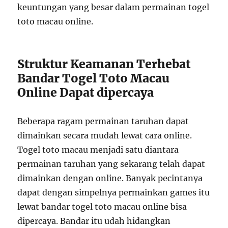
keuntungan yang besar dalam permainan togel
toto macau online.
Struktur Keamanan Terhebat
Bandar Togel Toto Macau
Online Dapat dipercaya
Beberapa ragam permainan taruhan dapat
dimainkan secara mudah lewat cara online.
Togel toto macau menjadi satu diantara
permainan taruhan yang sekarang telah dapat
dimainkan dengan online. Banyak pecintanya
dapat dengan simpelnya permainkan games itu
lewat bandar togel toto macau online bisa
dipercaya. Bandar itu udah hidangkan