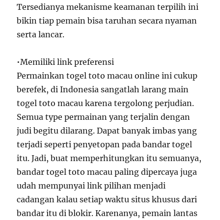
Tersedianya mekanisme keamanan terpilih ini
bikin tiap pemain bisa taruhan secara nyaman
serta lancar.
•Memiliki link preferensi
Permainkan togel toto macau online ini cukup
berefek, di Indonesia sangatlah larang main
togel toto macau karena tergolong perjudian.
Semua type permainan yang terjalin dengan
judi begitu dilarang. Dapat banyak imbas yang
terjadi seperti penyetopan pada bandar togel
itu. Jadi, buat memperhitungkan itu semuanya,
bandar togel toto macau paling dipercaya juga
udah mempunyai link pilihan menjadi
cadangan kalau setiap waktu situs khusus dari
bandar itu di blokir. Karenanya, pemain lantas