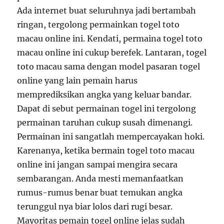
Ada internet buat seluruhnya jadi bertambah
ringan, tergolong permainkan togel toto
macau online ini. Kendati, permaina togel toto
macau online ini cukup berefek. Lantaran, togel
toto macau sama dengan model pasaran togel
online yang lain pemain harus
memprediksikan angka yang keluar bandar.
Dapat di sebut permainan togel ini tergolong
permainan taruhan cukup susah dimenangi.
Permainan ini sangatlah mempercayakan hoki.
Karenanya, ketika bermain togel toto macau
online ini jangan sampai mengira secara
sembarangan. Anda mesti memanfaatkan
rumus-rumus benar buat temukan angka
terunggul nya biar lolos dari rugi besar.
Mayoritas pemain togel online jelas sudah