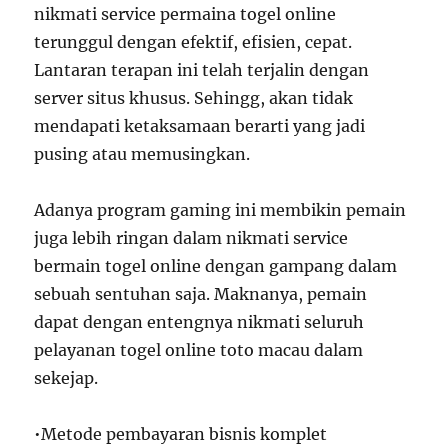
nikmati service permaina togel online
terunggul dengan efektif, efisien, cepat.
Lantaran terapan ini telah terjalin dengan
server situs khusus. Sehingg, akan tidak
mendapati ketaksamaan berarti yang jadi
pusing atau memusingkan.
Adanya program gaming ini membikin pemain
juga lebih ringan dalam nikmati service
bermain togel online dengan gampang dalam
sebuah sentuhan saja. Maknanya, pemain
dapat dengan entengnya nikmati seluruh
pelayanan togel online toto macau dalam
sekejap.
•Metode pembayaran bisnis komplet