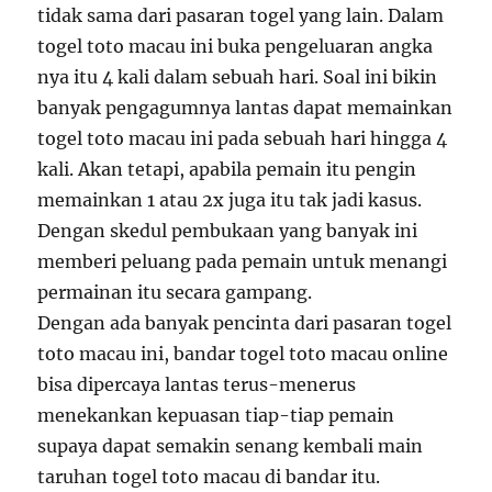
tidak sama dari pasaran togel yang lain. Dalam
togel toto macau ini buka pengeluaran angka
nya itu 4 kali dalam sebuah hari. Soal ini bikin
banyak pengagumnya lantas dapat memainkan
togel toto macau ini pada sebuah hari hingga 4
kali. Akan tetapi, apabila pemain itu pengin
memainkan 1 atau 2x juga itu tak jadi kasus.
Dengan skedul pembukaan yang banyak ini
memberi peluang pada pemain untuk menangi
permainan itu secara gampang.
Dengan ada banyak pencinta dari pasaran togel
toto macau ini, bandar togel toto macau online
bisa dipercaya lantas terus-menerus
menekankan kepuasan tiap-tiap pemain
supaya dapat semakin senang kembali main
taruhan togel toto macau di bandar itu.