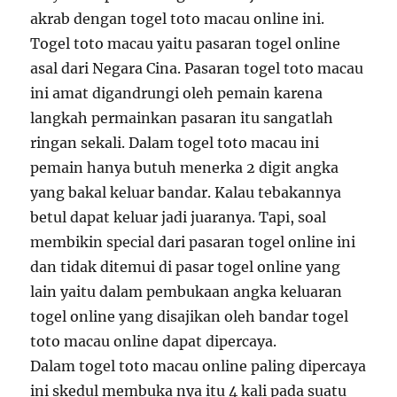
akrab dengan togel toto macau online ini.
Togel toto macau yaitu pasaran togel online
asal dari Negara Cina. Pasaran togel toto macau
ini amat digandrungi oleh pemain karena
langkah permainkan pasaran itu sangatlah
ringan sekali. Dalam togel toto macau ini
pemain hanya butuh menerka 2 digit angka
yang bakal keluar bandar. Kalau tebakannya
betul dapat keluar jadi juaranya. Tapi, soal
membikin special dari pasaran togel online ini
dan tidak ditemui di pasar togel online yang
lain yaitu dalam pembukaan angka keluaran
togel online yang disajikan oleh bandar togel
toto macau online dapat dipercaya.
Dalam togel toto macau online paling dipercaya
ini skedul membuka nya itu 4 kali pada suatu