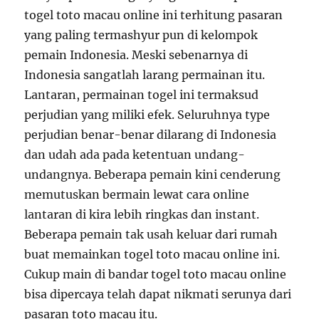
togel toto macau online ini terhitung pasaran
yang paling termashyur pun di kelompok
pemain Indonesia. Meski sebenarnya di
Indonesia sangatlah larang permainan itu.
Lantaran, permainan togel ini termaksud
perjudian yang miliki efek. Seluruhnya type
perjudian benar-benar dilarang di Indonesia
dan udah ada pada ketentuan undang-
undangnya. Beberapa pemain kini cenderung
memutuskan bermain lewat cara online
lantaran di kira lebih ringkas dan instant.
Beberapa pemain tak usah keluar dari rumah
buat memainkan togel toto macau online ini.
Cukup main di bandar togel toto macau online
bisa dipercaya telah dapat nikmati serunya dari
pasaran toto macau itu.