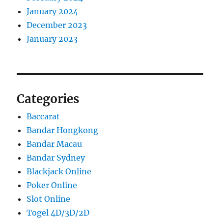
January 2024
December 2023
January 2023
Categories
Baccarat
Bandar Hongkong
Bandar Macau
Bandar Sydney
Blackjack Online
Poker Online
Slot Online
Togel 4D/3D/2D