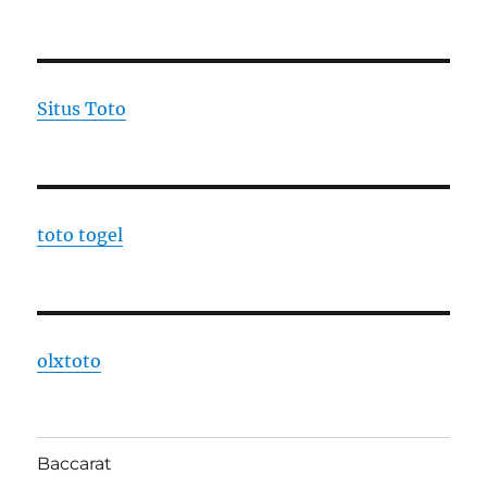
Situs Toto
toto togel
olxtoto
Baccarat