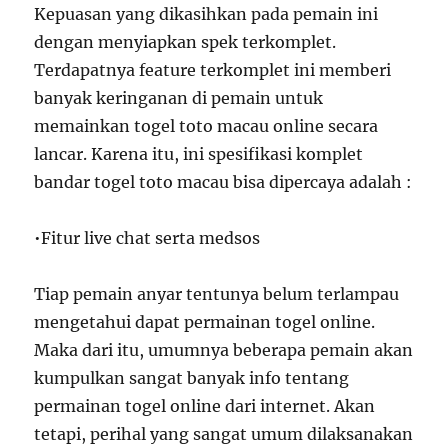
Kepuasan yang dikasihkan pada pemain ini
dengan menyiapkan spek terkomplet.
Terdapatnya feature terkomplet ini memberi
banyak keringanan di pemain untuk
memainkan togel toto macau online secara
lancar. Karena itu, ini spesifikasi komplet
bandar togel toto macau bisa dipercaya adalah :
•Fitur live chat serta medsos
Tiap pemain anyar tentunya belum terlampau
mengetahui dapat permainan togel online.
Maka dari itu, umumnya beberapa pemain akan
kumpulkan sangat banyak info tentang
permainan togel online dari internet. Akan
tetapi, perihal yang sangat umum dilaksanakan