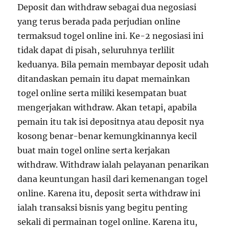
Deposit dan withdraw sebagai dua negosiasi
yang terus berada pada perjudian online
termaksud togel online ini. Ke-2 negosiasi ini
tidak dapat di pisah, seluruhnya terlilit
keduanya. Bila pemain membayar deposit udah
ditandaskan pemain itu dapat memainkan
togel online serta miliki kesempatan buat
mengerjakan withdraw. Akan tetapi, apabila
pemain itu tak isi depositnya atau deposit nya
kosong benar-benar kemungkinannya kecil
buat main togel online serta kerjakan
withdraw. Withdraw ialah pelayanan penarikan
dana keuntungan hasil dari kemenangan togel
online. Karena itu, deposit serta withdraw ini
ialah transaksi bisnis yang begitu penting
sekali di permainan togel online. Karena itu,