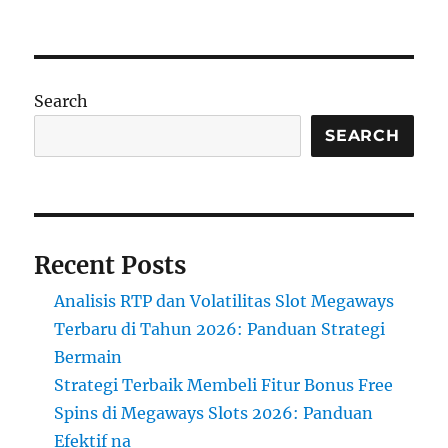
Search
SEARCH
Recent Posts
Analisis RTP dan Volatilitas Slot Megaways
Terbaru di Tahun 2026: Panduan Strategi
Bermain
Strategi Terbaik Membeli Fitur Bonus Free
Spins di Megaways Slots 2026: Panduan
Efektif na