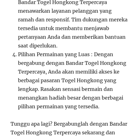
Bandar Togel Hongkong Terpercaya
menawarkan layanan pelanggan yang
ramah dan responsif. Tim dukungan mereka
tersedia untuk membantu menjawab
pertanyaan Anda dan memberikan bantuan
saat diperlukan.
Pilihan Permainan yang Luas : Dengan
bergabung dengan Bandar Togel Hongkong
Terpercaya, Anda akan memiliki akses ke
berbagai pasaran Togel Hongkong yang
lengkap. Rasakan sensasi bermain dan
menangkan hadiah besar dengan berbagai
pilihan permainan yang tersedia.
Tunggu apa lagi? Bergabunglah dengan Bandar
Togel Hongkong Terpercaya sekarang dan