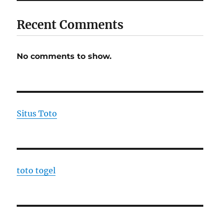
Recent Comments
No comments to show.
Situs Toto
toto togel