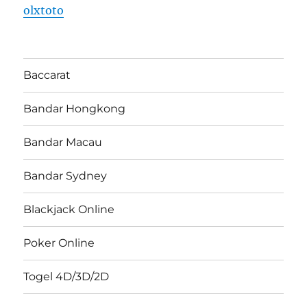
olxtoto
Baccarat
Bandar Hongkong
Bandar Macau
Bandar Sydney
Blackjack Online
Poker Online
Togel 4D/3D/2D