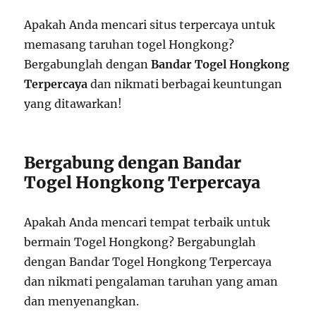
Apakah Anda mencari situs terpercaya untuk
memasang taruhan togel Hongkong?
Bergabunglah dengan
Bandar Togel Hongkong
Terpercaya
dan nikmati berbagai keuntungan
yang ditawarkan!
Bergabung dengan Bandar
Togel Hongkong Terpercaya
Apakah Anda mencari tempat terbaik untuk
bermain Togel Hongkong? Bergabunglah
dengan Bandar Togel Hongkong Terpercaya
dan nikmati pengalaman taruhan yang aman
dan menyenangkan.