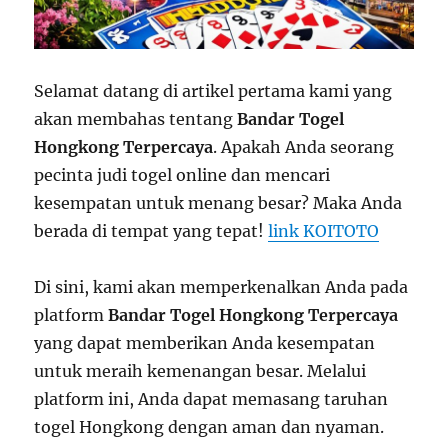
Selamat datang di artikel pertama kami yang
akan membahas tentang
Bandar Togel
Hongkong Terpercaya
. Apakah Anda seorang
pecinta judi togel online dan mencari
kesempatan untuk menang besar? Maka Anda
berada di tempat yang tepat!
link KOITOTO
Di sini, kami akan memperkenalkan Anda pada
platform
Bandar Togel Hongkong Terpercaya
yang dapat memberikan Anda kesempatan
untuk meraih kemenangan besar. Melalui
platform ini, Anda dapat memasang taruhan
togel Hongkong dengan aman dan nyaman.