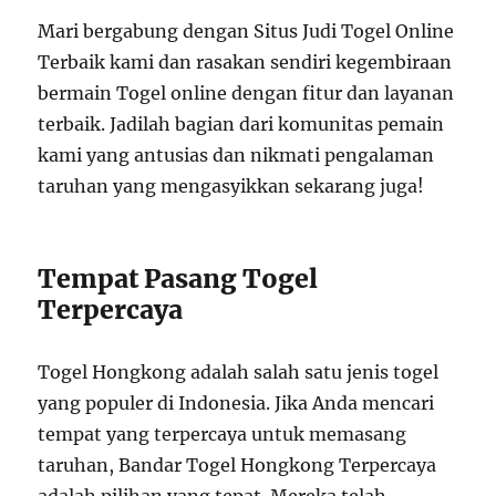
Mari bergabung dengan Situs Judi Togel Online
Terbaik kami dan rasakan sendiri kegembiraan
bermain Togel online dengan fitur dan layanan
terbaik. Jadilah bagian dari komunitas pemain
kami yang antusias dan nikmati pengalaman
taruhan yang mengasyikkan sekarang juga!
Tempat Pasang Togel
Terpercaya
Togel Hongkong adalah salah satu jenis togel
yang populer di Indonesia. Jika Anda mencari
tempat yang terpercaya untuk memasang
taruhan, Bandar Togel Hongkong Terpercaya
adalah pilihan yang tepat. Mereka telah