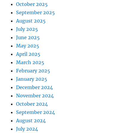
October 2025
September 2025
August 2025
July 2025
June 2025
May 2025
April 2025
March 2025
February 2025
January 2025
December 2024
November 2024
October 2024
September 2024
August 2024
July 2024