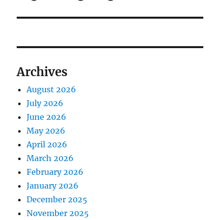
Archives
August 2026
July 2026
June 2026
May 2026
April 2026
March 2026
February 2026
January 2026
December 2025
November 2025