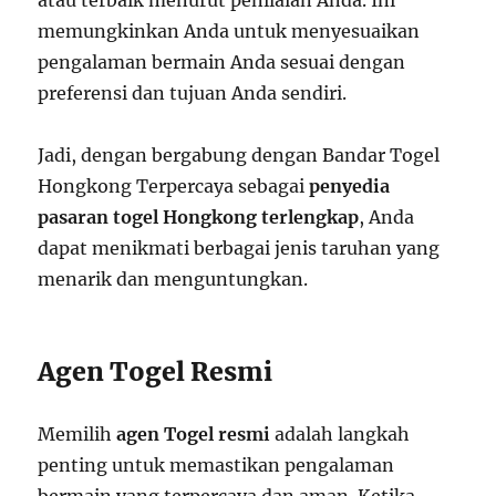
memungkinkan Anda untuk menyesuaikan
pengalaman bermain Anda sesuai dengan
preferensi dan tujuan Anda sendiri.
Jadi, dengan bergabung dengan Bandar Togel
Hongkong Terpercaya sebagai
penyedia
pasaran togel Hongkong terlengkap
, Anda
dapat menikmati berbagai jenis taruhan yang
menarik dan menguntungkan.
Agen Togel Resmi
Memilih
agen Togel resmi
adalah langkah
penting untuk memastikan pengalaman
bermain yang terpercaya dan aman. Ketika