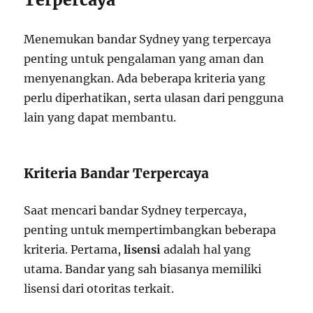
Menemukan bandar Sydney yang terpercaya
penting untuk pengalaman yang aman dan
menyenangkan. Ada beberapa kriteria yang
perlu diperhatikan, serta ulasan dari pengguna
lain yang dapat membantu.
Kriteria Bandar Terpercaya
Saat mencari bandar Sydney terpercaya,
penting untuk mempertimbangkan beberapa
kriteria. Pertama,
lisensi
adalah hal yang
utama. Bandar yang sah biasanya memiliki
lisensi dari otoritas terkait.