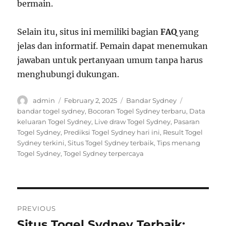
bermain.
Selain itu, situs ini memiliki bagian
FAQ
yang
jelas dan informatif. Pemain dapat menemukan
jawaban untuk pertanyaan umum tanpa harus
menghubungi dukungan.
Author
Posted
Categories
Tags
admin
February 2, 2025
Bandar Sydney
on
bandar togel sydney
,
Bocoran Togel Sydney terbaru
,
Data
keluaran Togel Sydney
,
Live draw Togel Sydney
,
Pasaran
Togel Sydney
,
Prediksi Togel Sydney hari ini
,
Result Togel
Sydney terkini
,
Situs Togel Sydney terbaik
,
Tips menang
Togel Sydney
,
Togel Sydney terpercaya
Post
PREVIOUS
navigation
Situs Togel Sydney Terbaik:
Previous