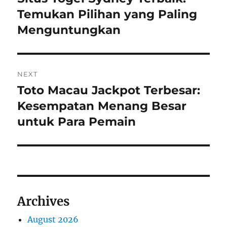
post:
Temukan Pilihan yang Paling
Menguntungkan
NEXT
Toto Macau Jackpot Terbesar:
Next
post:
Kesempatan Menang Besar
untuk Para Pemain
Archives
August 2026