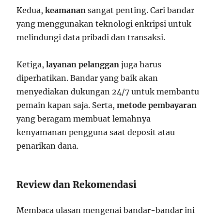
Kedua,
keamanan
sangat penting. Cari bandar
yang menggunakan teknologi enkripsi untuk
melindungi data pribadi dan transaksi.
Ketiga,
layanan pelanggan
juga harus
diperhatikan. Bandar yang baik akan
menyediakan dukungan 24/7 untuk membantu
pemain kapan saja. Serta,
metode pembayaran
yang beragam membuat lemahnya
kenyamanan pengguna saat deposit atau
penarikan dana.
Review dan Rekomendasi
Membaca ulasan mengenai bandar-bandar ini