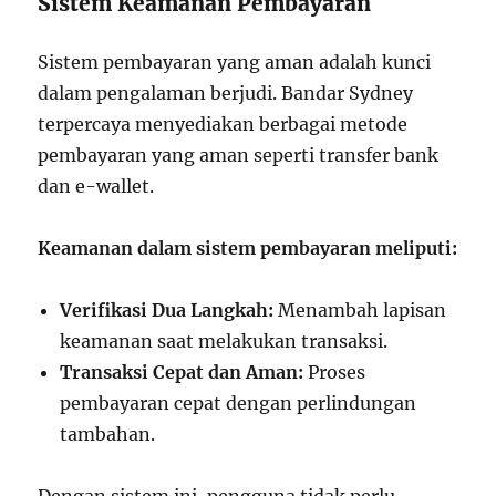
Sistem Keamanan Pembayaran
Sistem pembayaran yang aman adalah kunci
dalam pengalaman berjudi. Bandar Sydney
terpercaya menyediakan berbagai metode
pembayaran yang aman seperti transfer bank
dan e-wallet.
Keamanan dalam sistem pembayaran meliputi:
Verifikasi Dua Langkah:
Menambah lapisan
keamanan saat melakukan transaksi.
Transaksi Cepat dan Aman:
Proses
pembayaran cepat dengan perlindungan
tambahan.
Dengan sistem ini, pengguna tidak perlu