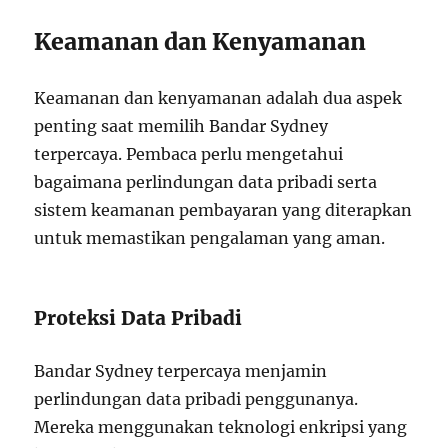
Keamanan dan Kenyamanan
Keamanan dan kenyamanan adalah dua aspek
penting saat memilih Bandar Sydney
terpercaya. Pembaca perlu mengetahui
bagaimana perlindungan data pribadi serta
sistem keamanan pembayaran yang diterapkan
untuk memastikan pengalaman yang aman.
Proteksi Data Pribadi
Bandar Sydney terpercaya menjamin
perlindungan data pribadi penggunanya.
Mereka menggunakan teknologi enkripsi yang