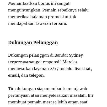
Memanfaatkan bonus ini sangat
menguntungkan. Pemain sebaiknya selalu
memeriksa halaman promosi untuk
mendapatkan tawaran terbaru.
Dukungan Pelanggan
Dukungan pelanggan di Bandar Sydney
terpercaya sangat responsif. Mereka
menawarkan layanan 24/7 melalui
live chat
,
email
, dan
telepon
.
Tim dukungan siap membantu menjawab
pertanyaan atau menyelesaikan masalah. Ini
membuat pemain merasa lebih aman saat