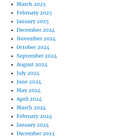
March 2025
February 2025
January 2025
December 2024
November 2024
October 2024
September 2024
August 2024
July 2024
June 2024
May 2024
April 2024
March 2024
February 2024
January 2024
December 2023