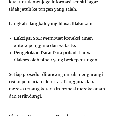
kuat untuk menjaga informasi sensitif agar
tidak jatuh ke tangan yang salah.
Langkah-langkah yang biasa dilakukan:
Enkripsi SSL:
Membuat koneksi aman
antara pengguna dan website.
Pengelolaan Data:
Data pribadi hanya
diakses oleh pihak yang berkepentingan.
Setiap prosedur dirancang untuk mengurangi
risiko pencurian identitas. Pengguna dapat
merasa tenang karena informasi mereka aman
dan terlindungi.