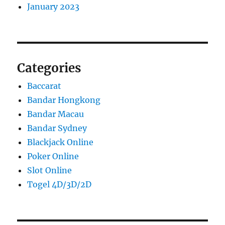
January 2023
Categories
Baccarat
Bandar Hongkong
Bandar Macau
Bandar Sydney
Blackjack Online
Poker Online
Slot Online
Togel 4D/3D/2D