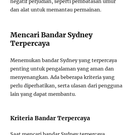
negatif perjudian, seperti pembatasan umur
dan alat untuk memantau permainan.
Mencari Bandar Sydney
Terpercaya
Menemukan bandar Sydney yang terpercaya
penting untuk pengalaman yang aman dan
menyenangkan. Ada beberapa kriteria yang
perlu diperhatikan, serta ulasan dari pengguna
lain yang dapat membantu.
Kriteria Bandar Terpercaya
Saat mencari bandar Sydney terpercaya,