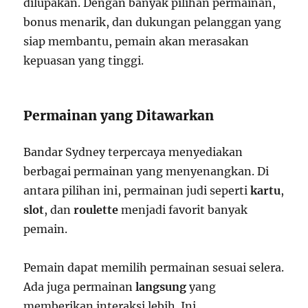
dilupakan. Dengan banyak pilihan permainan,
bonus menarik, dan dukungan pelanggan yang
siap membantu, pemain akan merasakan
kepuasan yang tinggi.
Permainan yang Ditawarkan
Bandar Sydney terpercaya menyediakan
berbagai permainan yang menyenangkan. Di
antara pilihan ini, permainan judi seperti
kartu
,
slot
, dan
roulette
menjadi favorit banyak
pemain.
Pemain dapat memilih permainan sesuai selera.
Ada juga permainan
langsung
yang
memberikan interaksi lebih. Ini