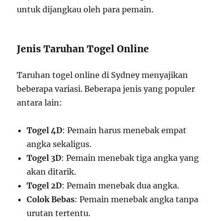
untuk dijangkau oleh para pemain.
Jenis Taruhan Togel Online
Taruhan togel online di Sydney menyajikan
beberapa variasi. Beberapa jenis yang populer
antara lain:
Togel 4D
: Pemain harus menebak empat
angka sekaligus.
Togel 3D
: Pemain menebak tiga angka yang
akan ditarik.
Togel 2D
: Pemain menebak dua angka.
Colok Bebas
: Pemain menebak angka tanpa
urutan tertentu.