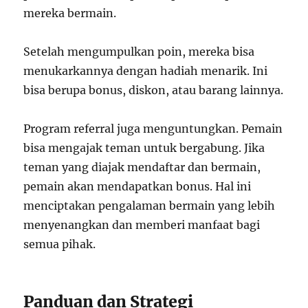
mereka bermain.
Setelah mengumpulkan poin, mereka bisa
menukarkannya dengan hadiah menarik. Ini
bisa berupa bonus, diskon, atau barang lainnya.
Program referral juga menguntungkan. Pemain
bisa mengajak teman untuk bergabung. Jika
teman yang diajak mendaftar dan bermain,
pemain akan mendapatkan bonus. Hal ini
menciptakan pengalaman bermain yang lebih
menyenangkan dan memberi manfaat bagi
semua pihak.
Panduan dan Strategi