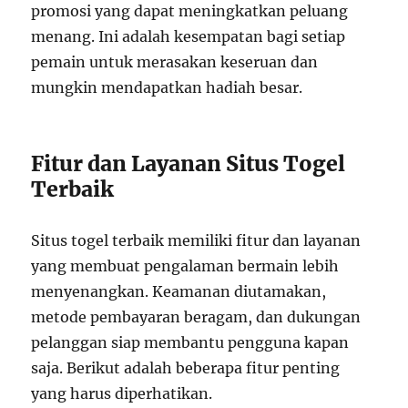
promosi yang dapat meningkatkan peluang
menang. Ini adalah kesempatan bagi setiap
pemain untuk merasakan keseruan dan
mungkin mendapatkan hadiah besar.
Fitur dan Layanan Situs Togel
Terbaik
Situs togel terbaik memiliki fitur dan layanan
yang membuat pengalaman bermain lebih
menyenangkan. Keamanan diutamakan,
metode pembayaran beragam, dan dukungan
pelanggan siap membantu pengguna kapan
saja. Berikut adalah beberapa fitur penting
yang harus diperhatikan.