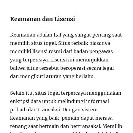
Keamanan dan Lisensi
Keamanan adalah hal yang sangat penting saat
memilih situs togel. Situs terbaik biasanya
memiliki lisensi resmi dari badan pengawas
yang terpercaya. Lisensi ini menunjukkan
bahwa situs tersebut beroperasi secara legal
dan mengikuti aturan yang berlaku.
Selain itu, situs togel terpercaya menggunakan
enkripsi data untuk melindungi informasi
pribadi dan transaksi. Dengan sistem
keamanan yang baik, pemain dapat merasa
tenang saat bermain dan bertransaksi. Memilih