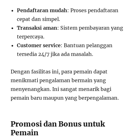
Pendaftaran mudah
: Proses pendaftaran
cepat dan simpel.
Transaksi aman
: Sistem pembayaran yang
terpercaya.
Customer service
: Bantuan pelanggan
tersedia 24/7 jika ada masalah.
Dengan fasilitas ini, para pemain dapat
menikmati pengalaman bermain yang
menyenangkan. Ini sangat menarik bagi
pemain baru maupun yang berpengalaman.
Promosi dan Bonus untuk
Pemain