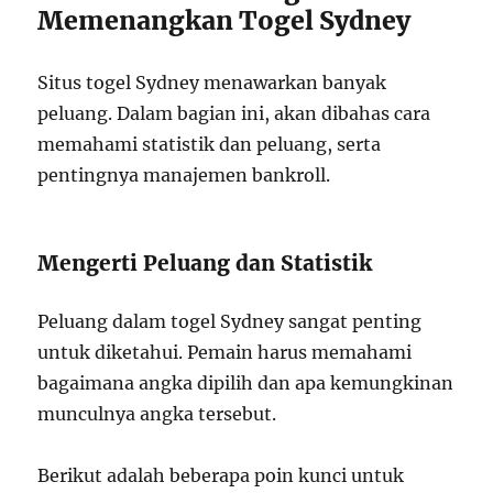
Memenangkan Togel Sydney
Situs togel Sydney menawarkan banyak
peluang. Dalam bagian ini, akan dibahas cara
memahami statistik dan peluang, serta
pentingnya manajemen bankroll.
Mengerti Peluang dan Statistik
Peluang dalam togel Sydney sangat penting
untuk diketahui. Pemain harus memahami
bagaimana angka dipilih dan apa kemungkinan
munculnya angka tersebut.
Berikut adalah beberapa poin kunci untuk