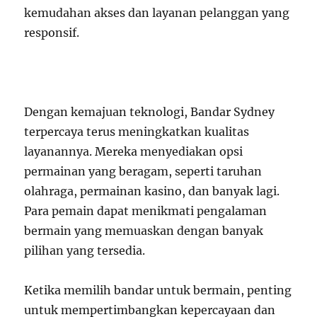
kemudahan akses dan layanan pelanggan yang
responsif.
Dengan kemajuan teknologi, Bandar Sydney
terpercaya terus meningkatkan kualitas
layanannya. Mereka menyediakan opsi
permainan yang beragam, seperti taruhan
olahraga, permainan kasino, dan banyak lagi.
Para pemain dapat menikmati pengalaman
bermain yang memuaskan dengan banyak
pilihan yang tersedia.
Ketika memilih bandar untuk bermain, penting
untuk mempertimbangkan kepercayaan dan