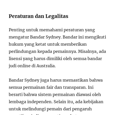
Peraturan dan Legalitas
Penting untuk memahami peraturan yang
mengatur Bandar Sydney. Bandar ini mengikuti
hukum yang ketat untuk memberikan
perlindungan kepada pemainnya. Misalnya, ada
lisensi yang harus dimiliki oleh semua bandar
judi online di Australia.
Bandar Sydney juga harus memastikan bahwa
semua permainan fair dan transparan. Ini
berarti bahwa sistem permainan diawasi oleh
lembaga independen. Selain itu, ada kebijakan
untuk melindungi pemain dari pengaruh