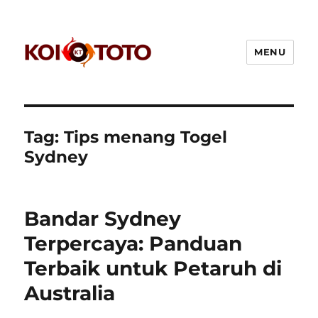
MENU
Freerestaurantcouponsnow
Tag:
Tips menang Togel
Sydney
Bandar Sydney
Terpercaya: Panduan
Terbaik untuk Petaruh di
Australia