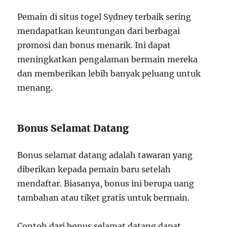
Pemain di situs togel Sydney terbaik sering
mendapatkan keuntungan dari berbagai
promosi dan bonus menarik. Ini dapat
meningkatkan pengalaman bermain mereka
dan memberikan lebih banyak peluang untuk
menang.
Bonus Selamat Datang
Bonus selamat datang adalah tawaran yang
diberikan kepada pemain baru setelah
mendaftar. Biasanya, bonus ini berupa uang
tambahan atau tiket gratis untuk bermain.
Contoh dari bonus selamat datang dapat