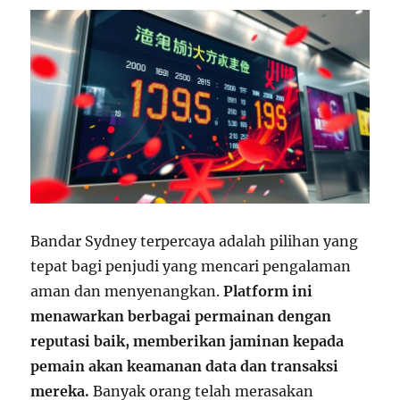
Bandar Sydney terpercaya adalah pilihan yang
tepat bagi penjudi yang mencari pengalaman
aman dan menyenangkan.
Platform ini
menawarkan berbagai permainan dengan
reputasi baik, memberikan jaminan kepada
pemain akan keamanan data dan transaksi
mereka.
Banyak orang telah merasakan