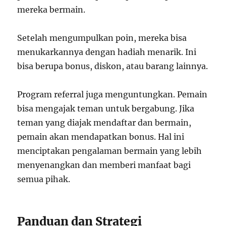
mereka bermain.
Setelah mengumpulkan poin, mereka bisa
menukarkannya dengan hadiah menarik. Ini
bisa berupa bonus, diskon, atau barang lainnya.
Program referral juga menguntungkan. Pemain
bisa mengajak teman untuk bergabung. Jika
teman yang diajak mendaftar dan bermain,
pemain akan mendapatkan bonus. Hal ini
menciptakan pengalaman bermain yang lebih
menyenangkan dan memberi manfaat bagi
semua pihak.
Panduan dan Strategi