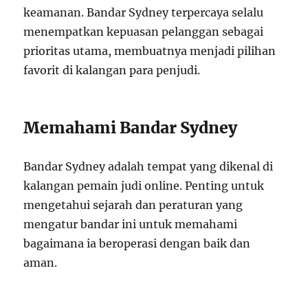
keamanan. Bandar Sydney terpercaya selalu
menempatkan kepuasan pelanggan sebagai
prioritas utama, membuatnya menjadi pilihan
favorit di kalangan para penjudi.
Memahami Bandar Sydney
Bandar Sydney adalah tempat yang dikenal di
kalangan pemain judi online. Penting untuk
mengetahui sejarah dan peraturan yang
mengatur bandar ini untuk memahami
bagaimana ia beroperasi dengan baik dan
aman.