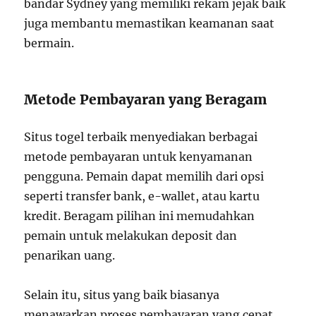
bandar Sydney yang memiliki rekam jejak baik
juga membantu memastikan keamanan saat
bermain.
Metode Pembayaran yang Beragam
Situs togel terbaik menyediakan berbagai
metode pembayaran untuk kenyamanan
pengguna. Pemain dapat memilih dari opsi
seperti transfer bank, e-wallet, atau kartu
kredit. Beragam pilihan ini memudahkan
pemain untuk melakukan deposit dan
penarikan uang.
Selain itu, situs yang baik biasanya
menawarkan proses pembayaran yang cepat