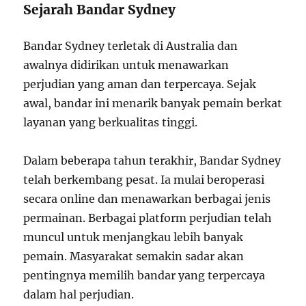
Sejarah Bandar Sydney
Bandar Sydney terletak di Australia dan
awalnya didirikan untuk menawarkan
perjudian yang aman dan terpercaya. Sejak
awal, bandar ini menarik banyak pemain berkat
layanan yang berkualitas tinggi.
Dalam beberapa tahun terakhir, Bandar Sydney
telah berkembang pesat. Ia mulai beroperasi
secara online dan menawarkan berbagai jenis
permainan. Berbagai platform perjudian telah
muncul untuk menjangkau lebih banyak
pemain. Masyarakat semakin sadar akan
pentingnya memilih bandar yang terpercaya
dalam hal perjudian.