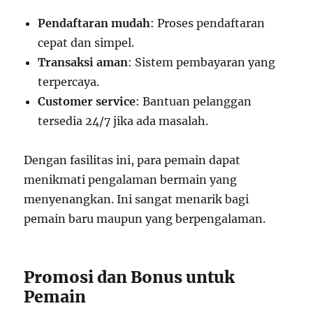
Pendaftaran mudah
: Proses pendaftaran
cepat dan simpel.
Transaksi aman
: Sistem pembayaran yang
terpercaya.
Customer service
: Bantuan pelanggan
tersedia 24/7 jika ada masalah.
Dengan fasilitas ini, para pemain dapat
menikmati pengalaman bermain yang
menyenangkan. Ini sangat menarik bagi
pemain baru maupun yang berpengalaman.
Promosi dan Bonus untuk
Pemain