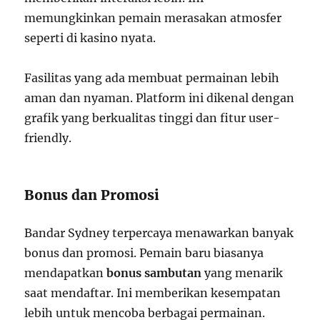
memungkinkan pemain merasakan atmosfer
seperti di kasino nyata.
Fasilitas yang ada membuat permainan lebih
aman dan nyaman. Platform ini dikenal dengan
grafik yang berkualitas tinggi dan fitur user-
friendly.
Bonus dan Promosi
Bandar Sydney terpercaya menawarkan banyak
bonus dan promosi. Pemain baru biasanya
mendapatkan
bonus sambutan
yang menarik
saat mendaftar. Ini memberikan kesempatan
lebih untuk mencoba berbagai permainan.