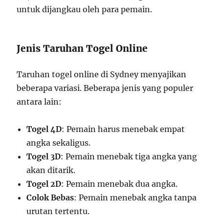
untuk dijangkau oleh para pemain.
Jenis Taruhan Togel Online
Taruhan togel online di Sydney menyajikan
beberapa variasi. Beberapa jenis yang populer
antara lain:
Togel 4D
: Pemain harus menebak empat
angka sekaligus.
Togel 3D
: Pemain menebak tiga angka yang
akan ditarik.
Togel 2D
: Pemain menebak dua angka.
Colok Bebas
: Pemain menebak angka tanpa
urutan tertentu.