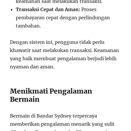
keamanan saat melakukan transaksi.
Transaksi Cepat dan Aman:
Proses
pembayaran cepat dengan perlindungan
tambahan.
Dengan sistem ini, pengguna tidak perlu
khawatir saat melakukan transaksi. Keamanan
yang baik membuat pengalaman berjudi lebih
nyaman dan aman.
Menikmati Pengalaman
Bermain
Bermain di Bandar Sydney terpercaya
memberikan pengalaman menarik yang sulit