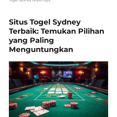
Situs Togel Sydney
Terbaik: Temukan Pilihan
yang Paling
Menguntungkan