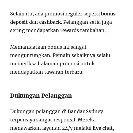
Selain itu, ada promosi reguler seperti
bonus
deposit
dan
cashback
. Pelanggan setia juga
sering mendapatkan rewards tambahan.
Memanfaatkan bonus ini sangat
menguntungkan. Pemain sebaiknya selalu
memeriksa halaman promosi untuk
mendapatkan tawaran terbaru.
Dukungan Pelanggan
Dukungan pelanggan di Bandar Sydney
terpercaya sangat responsif. Mereka
menawarkan layanan 24/7 melalui
live chat
,