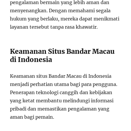
pengalaman bermain yang lebih aman dan
menyenangkan. Dengan memahami segala
hukum yang berlaku, mereka dapat menikmati
layanan tersebut tanpa rasa khawatir.
Keamanan Situs Bandar Macau
di Indonesia
Keamanan situs Bandar Macau di Indonesia
menjadi perhatian utama bagi para pengguna.
Penerapan teknologi canggih dan kebijakan
yang ketat membantu melindungi informasi
pribadi dan memastikan pengalaman yang
aman bagi pemain.