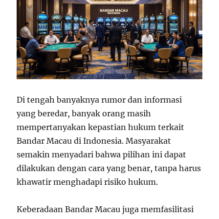
Di tengah banyaknya rumor dan informasi
yang beredar, banyak orang masih
mempertanyakan kepastian hukum terkait
Bandar Macau di Indonesia. Masyarakat
semakin menyadari bahwa pilihan ini dapat
dilakukan dengan cara yang benar, tanpa harus
khawatir menghadapi risiko hukum.
Keberadaan Bandar Macau juga memfasilitasi