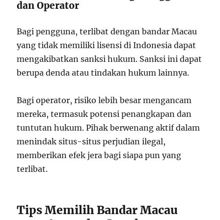
dan Operator
Bagi pengguna, terlibat dengan bandar Macau
yang tidak memiliki lisensi di Indonesia dapat
mengakibatkan sanksi hukum. Sanksi ini dapat
berupa denda atau tindakan hukum lainnya.
Bagi operator, risiko lebih besar mengancam
mereka, termasuk potensi penangkapan dan
tuntutan hukum. Pihak berwenang aktif dalam
menindak situs-situs perjudian ilegal,
memberikan efek jera bagi siapa pun yang
terlibat.
Tips Memilih Bandar Macau