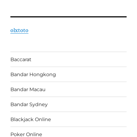
olxtoto
Baccarat
Bandar Hongkong
Bandar Macau
Bandar Sydney
Blackjack Online
Poker Online