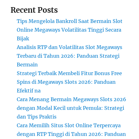
Recent Posts
Tips Mengelola Bankroll Saat Bermain Slot
Online Megaways Volatilitas Tinggi Secara
Bijak
Analisis RTP dan Volatilitas Slot Megaways
Terbaru di Tahun 2026: Panduan Strategi
Bermain
Strategi Terbaik Membeli Fitur Bonus Free
Spins di Megaways Slots 2026: Panduan
Efektif na
Cara Menang Bermain Megaways Slots 2026
dengan Modal Kecil untuk Pemula: Strategi
dan Tips Praktis
Cara Memilih Situs Slot Online Terpercaya
dengan RTP Tinggi di Tahun 2026: Panduan