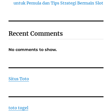
untuk Pemula dan Tips Strategi Bermain Slot
Recent Comments
No comments to show.
Situs Toto
toto togel