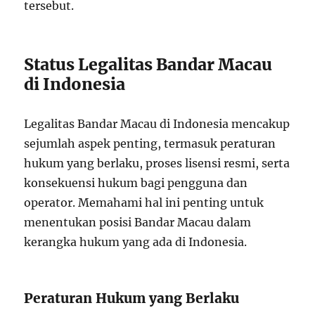
tersebut.
Status Legalitas Bandar Macau
di Indonesia
Legalitas Bandar Macau di Indonesia mencakup
sejumlah aspek penting, termasuk peraturan
hukum yang berlaku, proses lisensi resmi, serta
konsekuensi hukum bagi pengguna dan
operator. Memahami hal ini penting untuk
menentukan posisi Bandar Macau dalam
kerangka hukum yang ada di Indonesia.
Peraturan Hukum yang Berlaku