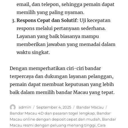
email, dan telepon, sehingga pemain dapat
memilih yang paling nyaman.
Respons Cepat dan Solutif
: Uji kecepatan
respons melalui pertanyaan sederhana.
Layanan yang baik biasanya mampu
memberikan jawaban yang memadai dalam
waktu singkat.
Dengan memperhatikan ciri-ciri bandar
terpercaya dan dukungan layanan pelanggan,
pemain dapat membuat keputusan yang lebih
baik dalam memilih bandar Macau yang tepat.
Author
Posted
Categories
Tags
admin
September 4, 2025
Bandar Macau
on
Bandar Macau 4D dan pasaran togel lengkap
,
Bandar
Macau online dengan deposit cepat dan mudah
,
Bandar
Macau resmi dengan peluang menang tinggi
,
Cara