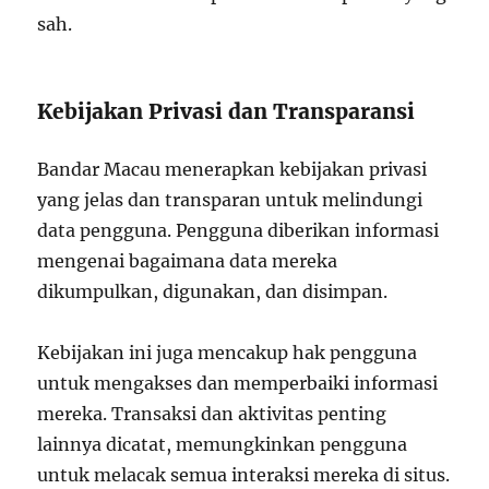
sah.
Kebijakan Privasi dan Transparansi
Bandar Macau menerapkan kebijakan privasi
yang jelas dan transparan untuk melindungi
data pengguna. Pengguna diberikan informasi
mengenai bagaimana data mereka
dikumpulkan, digunakan, dan disimpan.
Kebijakan ini juga mencakup hak pengguna
untuk mengakses dan memperbaiki informasi
mereka. Transaksi dan aktivitas penting
lainnya dicatat, memungkinkan pengguna
untuk melacak semua interaksi mereka di situs.