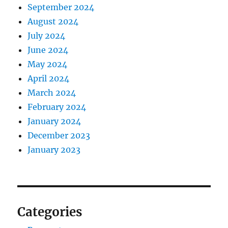
September 2024
August 2024
July 2024
June 2024
May 2024
April 2024
March 2024
February 2024
January 2024
December 2023
January 2023
Categories